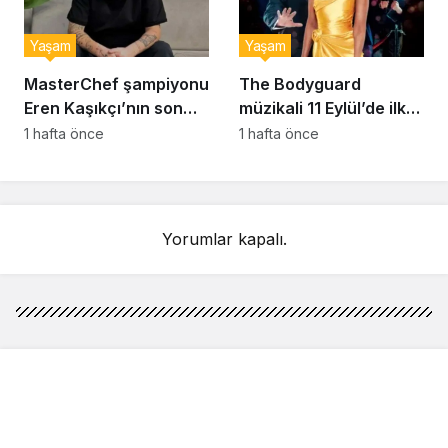
Yaşam
Yaşam
MasterChef şampiyonu
The Bodyguard
Eren Kaşıkçı’nın son
müzikali 11 Eylül’de ilk
anlarındaki kahreden
kez Türkiye’de
1 hafta önce
1 hafta önce
detay ortaya çıktı
sahnelenecek
Yorumlar kapalı.