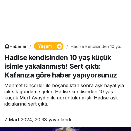
Yaşam
Haberler
Hadise kendisinden 10 yaş
küçük isimle yakalanmıştı!
Hadise kendisinden 10 yaş küçük
Sert çıktı: Kafanıza göre
haber yapıyorsunuz
isimle yakalanmıştı! Sert çıktı:
Kafanıza göre haber yapıyorsunuz
Mehmet Dinçerler ile boşandıktan sonra aşk hayatıyla
sık sık gündeme gelen Hadise kendisinden 10 yaş
küçük Mert Ayaydın ile görüntülenmişti. Hadise aşk
iddialarına sert çıktı.
7 Mart 2024, 20:38
yayınlandı