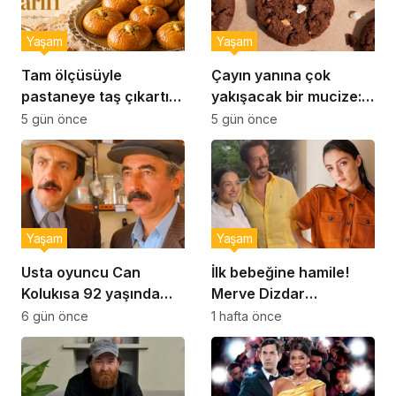
Yaşam
Yaşam
Tam ölçüsüyle
Çayın yanına çok
pastaneye taş çıkartır:
yakışacak bir mucize:
Şekerpare tarifi
Brownie tadında ıslak
5 gün önce
5 gün önce
kurabiye tarifi…
Yaşam
Yaşam
Usta oyuncu Can
İlk bebeğine hamile!
Kolukısa 92 yaşında
Merve Dizdar
hayatını kaybetti
sessizliğini bozdu: ‘İsim
6 gün önce
1 hafta önce
bulmak çok zor’