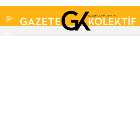
Acil ameliyata alınmıştı:
0
Paylaş
Berna Laçin’in sağlık
durumuyla ilgili açıklama