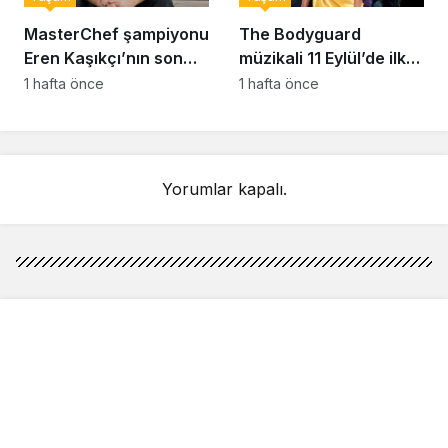
MasterChef şampiyonu
The Bodyguard
Eren Kaşıkçı’nın son
müzikali 11 Eylül’de ilk
anlarındaki kahreden
kez Türkiye’de
1 hafta önce
1 hafta önce
detay ortaya çıktı
sahnelenecek
Yorumlar kapalı.