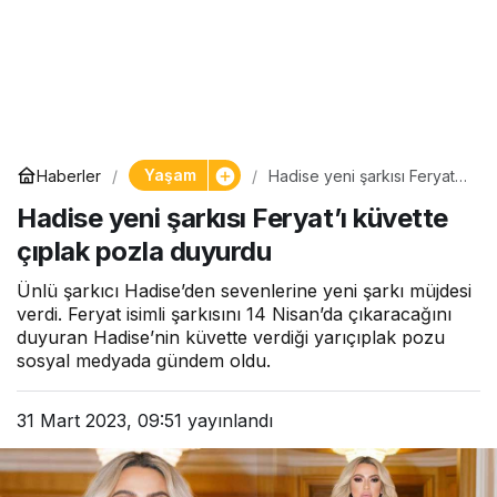
Yaşam
Haberler
Hadise yeni şarkısı Feryat’ı
küvette çıplak pozla
Hadise yeni şarkısı Feryat’ı küvette
duyurdu
çıplak pozla duyurdu
Ünlü şarkıcı Hadise’den sevenlerine yeni şarkı müjdesi
verdi. Feryat isimli şarkısını 14 Nisan’da çıkaracağını
duyuran Hadise’nin küvette verdiği yarıçıplak pozu
sosyal medyada gündem oldu.
31 Mart 2023, 09:51
yayınlandı