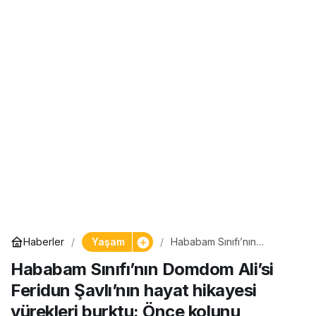
Yaşam
Haberler
Hababam Sınıfı’nın
Domdom Ali’si Feridun
Hababam Sınıfı’nın Domdom Ali’si
Şavlı’nın hayat hikayesi
yürekleri burktu: Önce
Feridun Şavlı’nın hayat hikayesi
kolunu kaybetti, sonra…
yürekleri burktu: Önce kolunu