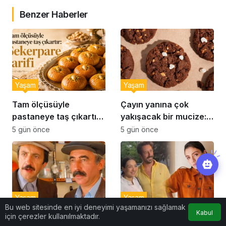
Benzer Haberler
Yaşam
Yaşam
Tam ölçüsüyle
Çayın yanına çok
pastaneye taş çıkartır:
yakışacak bir mucize:
Şekerpare tarifi
Brownie tadında ıslak
5 gün önce
5 gün önce
kurabiye tarifi…
Yaşam
Yaşam
Bu web sitesinde en iyi deneyimi yaşamanızı sağlamak
Kabul
için çerezler kullanılmaktadır.
Usta oyuncu Can
İlk bebeğine hamile!