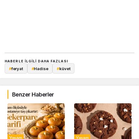
HABERLE ILGILI DAHA FAZLASI
#
feryat
#
Hadise
#
küvet
Benzer Haberler
Yaşam
Yaşam