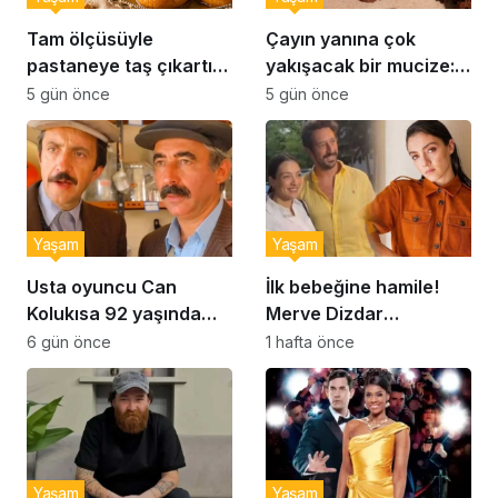
Tam ölçüsüyle
Çayın yanına çok
pastaneye taş çıkartır:
yakışacak bir mucize:
Şekerpare tarifi
Brownie tadında ıslak
5 gün önce
5 gün önce
kurabiye tarifi…
Yaşam
Yaşam
Usta oyuncu Can
İlk bebeğine hamile!
Kolukısa 92 yaşında
Merve Dizdar
hayatını kaybetti
sessizliğini bozdu: ‘İsim
6 gün önce
1 hafta önce
bulmak çok zor’
Yaşam
Yaşam