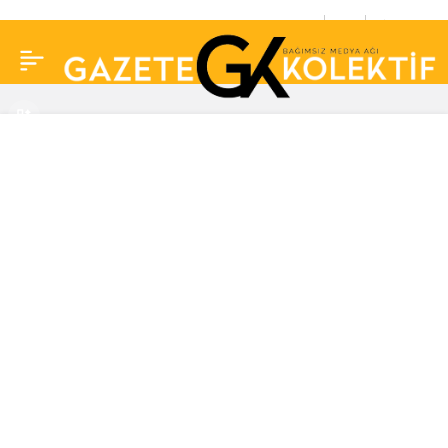
Doğum hediyesi için
0
Paylaş
kesenin ağzını açtı:
Burak Özçivit’ten eşi
Fahriye Evcen’e
milyonluk hediye