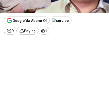
Google'da Abone Ol
0
Paylaş
1