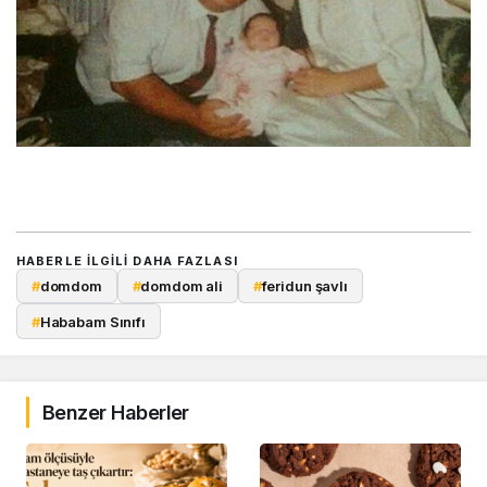
HABERLE ILGILI DAHA FAZLASI
#
domdom
#
domdom ali
#
feridun şavlı
#
Hababam Sınıfı
Benzer Haberler