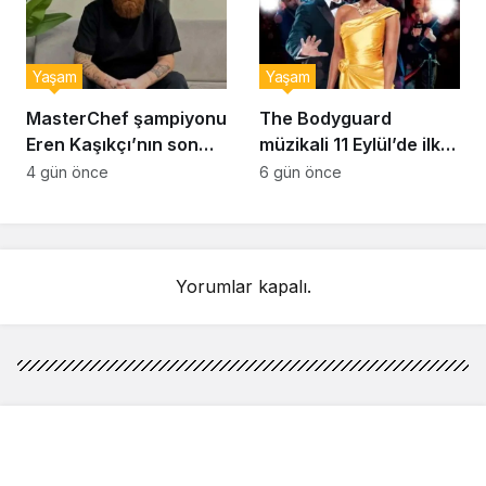
Yaşam
Yaşam
MasterChef şampiyonu
The Bodyguard
Eren Kaşıkçı’nın son
müzikali 11 Eylül’de ilk
anlarındaki kahreden
kez Türkiye’de
4 gün önce
6 gün önce
detay ortaya çıktı
sahnelenecek
Yorumlar kapalı.