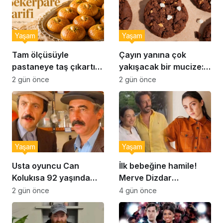
Yaşam
Yaşam
Tam ölçüsüyle
Çayın yanına çok
pastaneye taş çıkartır:
yakışacak bir mucize:
Şekerpare tarifi
Brownie tadında ıslak
2 gün önce
2 gün önce
kurabiye tarifi…
Yaşam
Yaşam
Usta oyuncu Can
İlk bebeğine hamile!
Kolukısa 92 yaşında
Merve Dizdar
hayatını kaybetti
sessizliğini bozdu: ‘İsim
2 gün önce
4 gün önce
bulmak çok zor’