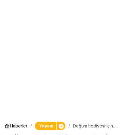
Yaşam
Haberler
Doğum hediyesi için
kesenin ağzını açtı: Burak