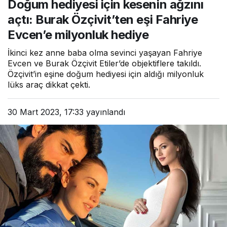
Doğum hediyesi için kesenin ağzını
Özçivit’ten eşi Fahriye
Evcen’e milyonluk hediye
açtı: Burak Özçivit’ten eşi Fahriye
Evcen’e milyonluk hediye
İkinci kez anne baba olma sevinci yaşayan Fahriye
Evcen ve Burak Özçivit Etiler’de objektiflere takıldı.
Özçivit’in eşine doğum hediyesi için aldığı milyonluk
lüks araç dikkat çekti.
30 Mart 2023, 17:33
yayınlandı