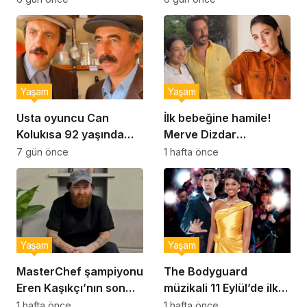
kurabiye tarifi…
Yaşam
Yaşam
Usta oyuncu Can
İlk bebeğine hamile!
Kolukısa 92 yaşında
Merve Dizdar
hayatını kaybetti
sessizliğini bozdu: ‘İsim
7 gün önce
1 hafta önce
bulmak çok zor’
Yaşam
Yaşam
MasterChef şampiyonu
The Bodyguard
Eren Kaşıkçı’nın son
müzikali 11 Eylül’de ilk
anlarındaki kahreden
kez Türkiye’de
1 hafta önce
1 hafta önce