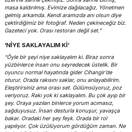
masa kaldırılmış. Evimize dağılacağız. Yönetmen
gelmiş arkamda. Kendi aramızda anı olsun diye
çektirdiğimiz bir fotoğraf. Neden çekineceğiz biz.
Gazeteci yok. Orası restoran değil set.”
‘NİYE SAKLAYALIM Kİ’
“Öyle bir şeyi niye saklayalım ki. Biraz sonra
yüzbinlerce insan onu seyredecek üstelik. Bir
oyuncu normal hayatında gider Cihangir’de
oturur. Orada rakısını saklar, onu anlayabilirim.
Eleştirirsiniz ama orası set. Gülümsüyoruz, poz
veriyoruz. Rakı yok ki saklayalım. Bu çok ayıp bir
şey. Oraya yazılan binlerce yorum acımasız,
sağduyusuz. İnsan desturla konuşur, yavaşça
bakar. Oradaki her şey feyk. Orada bir rol
yapılıyor. Çok üzülüyorum gördüğüm zaman. Ne