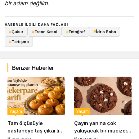
bir adam değilim.
HABERLE ILGILI DAHA FAZLASI
#
Çukur
#
Ercan Kesal
#
Fotoğraf
#
İdris Baba
#
Tartışma
Benzer Haberler
Yaşam
Yaşam
Tam ölçüsüyle
Çayın yanına çok
pastaneye taş çıkartır:
yakışacak bir mucize:
Şekerpare tarifi
Brownie tadında ıslak
6 gün önce
6 gün önce