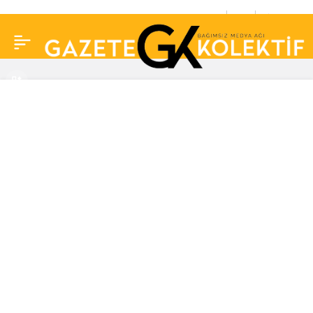
Karnından 9 kilo 800 gr
0
Paylaş
kitle çıktı