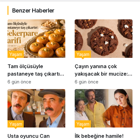
Benzer Haberler
Yaşam
Yaşam
Tam ölçüsüyle
Çayın yanına çok
pastaneye taş çıkartır:
yakışacak bir mucize:
Şekerpare tarifi
Brownie tadında ıslak
6 gün önce
6 gün önce
kurabiye tarifi…
Yaşam
Yaşam
Usta oyuncu Can
İlk bebeğine hamile!