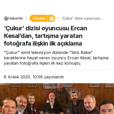
Yaşam
Haberler
‘Çukur’ dizisi oyuncusu
Ercan Kesal’dan, tartışma
‘Çukur’ dizisi oyuncusu Ercan
yaratan fotoğrafa ilişkin ilk
açıklama
Kesal’dan, tartışma yaratan
fotoğrafa ilişkin ilk açıklama
"Çukur" isimli televizyon dizisinde "İdris Baba"
karakterine hayat veren oyuncu Ercan Kesal, tartışma
yaratan fotoğrafa ilişkin ilk kez konuştu.
8 Aralık 2020, 10:56
yayınlandı