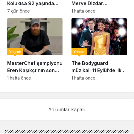
Kolukısa 92 yaşında
Merve Dizdar
hayatını kaybetti
sessizliğini bozdu: ‘İsim
7 gün önce
1 hafta önce
bulmak çok zor’
Yaşam
Yaşam
MasterChef şampiyonu
The Bodyguard
Eren Kaşıkçı’nın son
müzikali 11 Eylül’de ilk
anlarındaki kahreden
kez Türkiye’de
1 hafta önce
1 hafta önce
detay ortaya çıktı
sahnelenecek
Yorumlar kapalı.