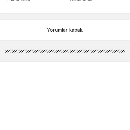
detay ortaya çıktı
sahnelenecek
Yorumlar kapalı.