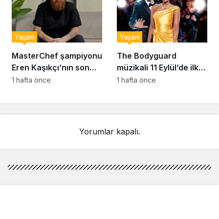
Yaşam
Yaşam
MasterChef şampiyonu
The Bodyguard
Eren Kaşıkçı’nın son
müzikali 11 Eylül’de ilk
anlarındaki kahreden
kez Türkiye’de
1 hafta önce
1 hafta önce
detay ortaya çıktı
sahnelenecek
Yorumlar kapalı.