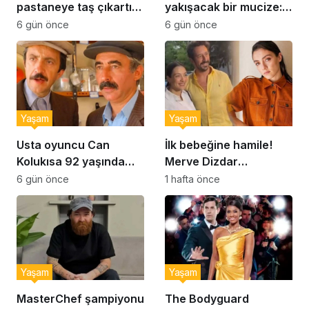
pastaneye taş çıkartır:
yakışacak bir mucize:
Şekerpare tarifi
Brownie tadında ıslak
6 gün önce
6 gün önce
kurabiye tarifi…
Yaşam
Yaşam
Usta oyuncu Can
İlk bebeğine hamile!
Kolukısa 92 yaşında
Merve Dizdar
hayatını kaybetti
sessizliğini bozdu: ‘İsim
6 gün önce
1 hafta önce
bulmak çok zor’
Yaşam
Yaşam
MasterChef şampiyonu
The Bodyguard