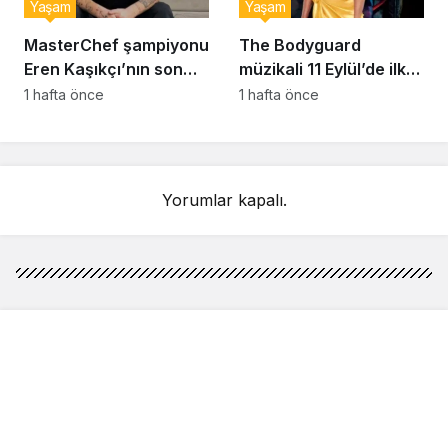
Yaşam
Yaşam
MasterChef şampiyonu
The Bodyguard
Eren Kaşıkçı’nın son
müzikali 11 Eylül’de ilk
anlarındaki kahreden
kez Türkiye’de
1 hafta önce
1 hafta önce
detay ortaya çıktı
sahnelenecek
Yorumlar kapalı.