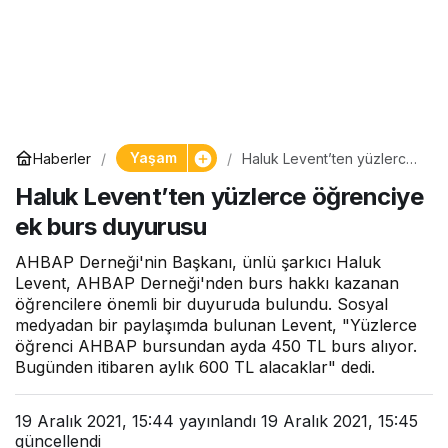
Yaşam
Haberler
Haluk Levent’ten yüzlerce
öğrenciye ek burs
Haluk Levent’ten yüzlerce öğrenciye
duyurusu
ek burs duyurusu
AHBAP Derneği'nin Başkanı, ünlü şarkıcı Haluk
Levent, AHBAP Derneği'nden burs hakkı kazanan
öğrencilere önemli bir duyuruda bulundu. Sosyal
medyadan bir paylaşımda bulunan Levent, "Yüzlerce
öğrenci AHBAP bursundan ayda 450 TL burs alıyor.
Bugünden itibaren aylık 600 TL alacaklar" dedi.
19 Aralık 2021, 15:44
yayınlandı
19 Aralık 2021, 15:45
güncellendi