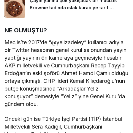
Çayın yanına çok yakışacak bir mucize:
Brownie tadında ıslak kurabiye tarifi…
NE OLMUŞTU?
Meclis’te 2017’de “@yelizadeley” kullanıcı adıyla
bir Twitter hesabının genel kurul salonundan yayın
yaptığı yayının ön kameraya geçmesiyle hesabın
AKP milletvekili ve Cumhurbaşkanı Recep Tayyip
Erdoğan’ın eski şoförü Ahmet Hamdi Çamlı olduğu
ortaya çıkmıştı. CHP lideri Kemal Kılıçdaroğlu’nun
bütçe konuşmasında “Arkadaşlar Yeliz
konuşuyor” demesiyle “Yeliz” yine Genel Kurul’da
gündem oldu.
Önceki gün ise Türkiye İşçi Partisi (TİP) İstanbul
Milletvekili Sera Kadıgil, Cumhurbaşkanı