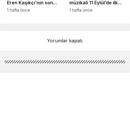
Eren Kaşıkçı’nın son
müzikali 11 Eylül’de ilk
anlarındaki kahreden
kez Türkiye’de
1 hafta önce
1 hafta önce
detay ortaya çıktı
sahnelenecek
Yorumlar kapalı.