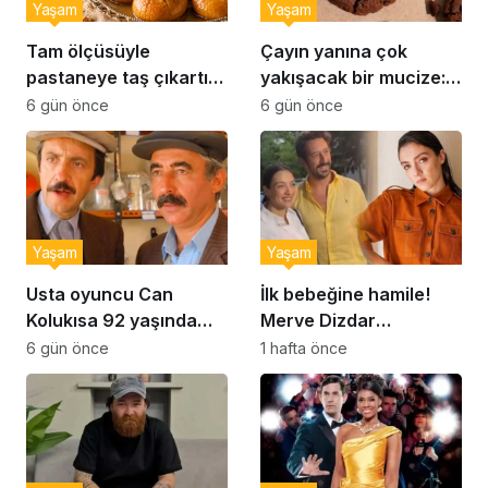
Yaşam
Yaşam
Tam ölçüsüyle
Çayın yanına çok
pastaneye taş çıkartır:
yakışacak bir mucize:
Şekerpare tarifi
Brownie tadında ıslak
6 gün önce
6 gün önce
kurabiye tarifi…
Yaşam
Yaşam
Usta oyuncu Can
İlk bebeğine hamile!
Kolukısa 92 yaşında
Merve Dizdar
hayatını kaybetti
sessizliğini bozdu: ‘İsim
6 gün önce
1 hafta önce
bulmak çok zor’