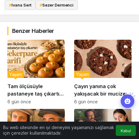
#
Ivana Sert
#
Sezer Dermenci
Benzer Haberler
Yaşam
Yaşam
Tam ölçüsüyle
Çayın yanına çok
pastaneye taş çıkartır:
yakışacak bir mucize:
Şekerpare tarifi
Brownie tadında ıslak
6 gün önce
6 gün önce
kurabiye tarifi…
Bu web sitesinde en iyi deneyimi yaşamanızı sağlamak
Kabul
için çerezler kullanılmaktadır.