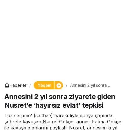
Yaşam
Haberler
Annesini 2 yıl sonra
ziyarete giden Nusret’e
Annesini 2 yıl sonra ziyarete giden
‘hayırsız evlat’ tepkisi
Nusret’e ‘hayırsız evlat’ tepkisi
Tuz serpme' (saltbae) hareketiyle dünya çapında
şöhrete kavuşan Nusret Gökçe, annesi Fatma Gökçe
ile kavuşma anlarını paylaştı. Nusret, annesini iki yıl