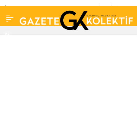
İkinci kez koronavirüsü
0
Paylaş
atlatan Fulya Öztürk
ekrana geri döndü: ‘Tir
tir titriyorum…’