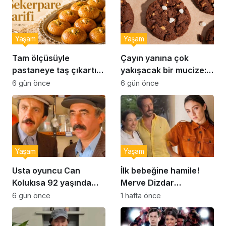
Yaşam
Yaşam
Tam ölçüsüyle
Çayın yanına çok
pastaneye taş çıkartır:
yakışacak bir mucize:
Şekerpare tarifi
Brownie tadında ıslak
6 gün önce
6 gün önce
kurabiye tarifi…
Yaşam
Yaşam
Usta oyuncu Can
İlk bebeğine hamile!
Kolukısa 92 yaşında
Merve Dizdar
hayatını kaybetti
sessizliğini bozdu: ‘İsim
6 gün önce
1 hafta önce
bulmak çok zor’