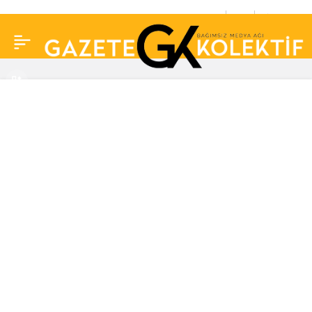
Cem Karaca tartışması
0
Paylaş
sürüyor, Emrah karaca
sinirden ağladı