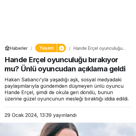
Yaşam
Haberler
Hande Erçel oyunculuğu
bırakıyor mu? Ünlü
Hande Erçel oyunculuğu bırakıyor
oyuncudan açıklama geldi
mu? Ünlü oyuncudan açıklama geldi
Hakan Sabancı'yla yaşadığı aşk, sosyal medyadaki
paylaşımlarıyla gündemden düşmeyen ünlü oyuncu
Hande Erçel, şimdi de okula geri döndü, bunun
üzerine güzel oyuncunun mesleği bıraktığı iddia edildi.
29 Ocak 2024, 13:39
yayınlandı