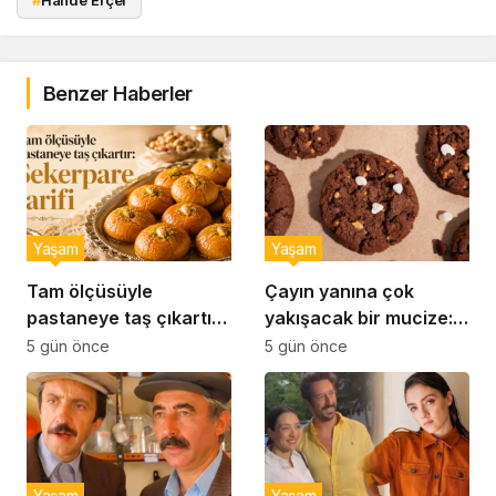
#
Hande Erçel
Benzer Haberler
Yaşam
Yaşam
Tam ölçüsüyle
Çayın yanına çok
pastaneye taş çıkartır:
yakışacak bir mucize:
Şekerpare tarifi
Brownie tadında ıslak
5 gün önce
5 gün önce
kurabiye tarifi…
Yaşam
Yaşam