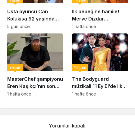
Usta oyuncu Can
İlk bebeğine hamile!
Kolukısa 92 yaşında
Merve Dizdar
hayatını kaybetti
sessizliğini bozdu: ‘İsim
5 gün önce
1 hafta önce
bulmak çok zor’
Yaşam
Yaşam
MasterChef şampiyonu
The Bodyguard
Eren Kaşıkçı’nın son
müzikali 11 Eylül’de ilk
anlarındaki kahreden
kez Türkiye’de
1 hafta önce
1 hafta önce
detay ortaya çıktı
sahnelenecek
Yorumlar kapalı.