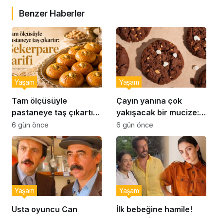
Benzer Haberler
Yaşam
Yaşam
Tam ölçüsüyle
Çayın yanına çok
pastaneye taş çıkartır:
yakışacak bir mucize:
Şekerpare tarifi
Brownie tadında ıslak
6 gün önce
6 gün önce
kurabiye tarifi…
Yaşam
Yaşam
Usta oyuncu Can
İlk bebeğine hamile!