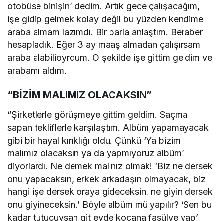
otobüse binişin’ dedim. Artık gece çalışacağım,
işe gidip gelmek kolay değil bu yüzden kendime
araba almam lazımdı. Bir barla anlaştım. Beraber
hesapladık. Eğer 3 ay maaş almadan çalışırsam
araba alabilioyrdum. O şekilde işe gittim geldim ve
arabamı aldım.
“BİZİM MALIMIZ OLACAKSIN”
“Şirketlerle görüşmeye gittim geldim. Saçma
sapan tekliflerle karşılaştım. Albüm yapamayacak
gibi bir hayal kırıklığı oldu. Çünkü ‘Ya bizim
malımız olacaksın ya da yapmıyoruz albüm’
diyorlardı. Ne demek malınız olmak! ‘Biz ne dersek
onu yapacaksın, erkek arkadaşın olmayacak, biz
hangi işe dersek oraya gideceksin, ne giyin dersek
onu giyineceksin.’ Böyle albüm mü yapılır? ‘Sen bu
kadar tutucuysan git evde kocana fasülye yap’