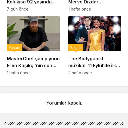
Kolukısa 92 yaşında
Merve Dizdar
hayatını kaybetti
sessizliğini bozdu: ‘İsim
7 gün önce
1 hafta önce
bulmak çok zor’
Yaşam
Yaşam
MasterChef şampiyonu
The Bodyguard
Eren Kaşıkçı’nın son
müzikali 11 Eylül’de ilk
anlarındaki kahreden
kez Türkiye’de
1 hafta önce
2 hafta önce
detay ortaya çıktı
sahnelenecek
Yorumlar kapalı.