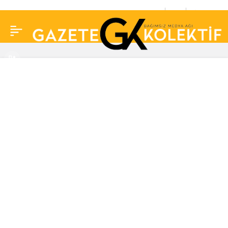
Barış Manço’nun
0
Paylaş
ailesinin ödül sitemi!