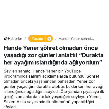
Yaşam
Haberler
Hande Yener şöhret
olmadan önce yaşadığı zor
Hande Yener şöhret olmadan önce
günleri anlattı! “Durakta her
ayağım ıslandığında
yaşadığı zor günleri anlattı! “Durakta
ağlıyordum”
her ayağım ıslandığında ağlıyordum”
Sevilen sanatçı Hande Yener bir YouTube
programında samimi açıklamalarda bulundu. Şöhret
olmadan önceki yaşamından bahseden Yener zor
günler yaşadığını durakta otobüs beklerken her ayağı
ıslandığında ağladığını söyledi. Öte yandan piyasaya ilk
girdiği zamanlarda zorluk yaşadığını söyleyen Yener,
Sezen Aksu sayesinde ilk albümünü yapabildiğini
söyledi.