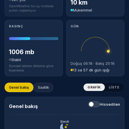
10 km
OpenWeather bu uç noktada
Mükemmel
polen sağlamıyor.
BASINÇ
GÜN
1006 mb
Stabil
Doğuş 06:18 · Batış 20:16
Sonraki tahmin dilimine göre
13 sa 57 dk gün ışığı
kıyaslama.
Genel bakış
Saatlik
GRAFIK
LISTE
Hissedilen
Genel bakış
Şimdi