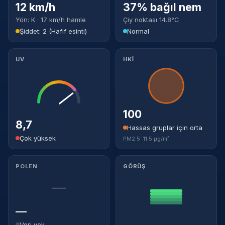
12 km/h
37% bağıl nem
Yön: K · 17 km/h hamle
Çiy noktası 14.8°C
Şiddet: 2 (Hafif esinti)
Normal
UV
HKİ
100
8,7
Hassas gruplar için orta
Çok yüksek
PM2.5: 11.5 µg/m³
POLEN
GÖRÜŞ
—
—
Veri yok