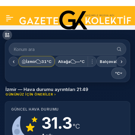
Konum
ara
‹
›
⋮
İzmir
31°C
Aliağa
—°C
Balçova
—°C
°C
İzmir — Hava durumu ayrıntıları 21:49
GÜNÜNÜZ IÇIN ÖNERILER ›
GÜNCEL HAVA DURUMU
31.3
°C