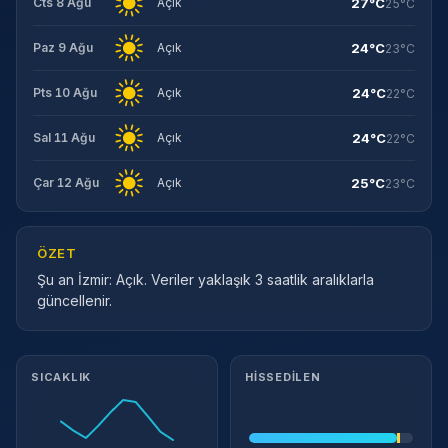
27°C
Cts 8 Ağu
Açık
25°C
24°C
Paz 9 Ağu
Açık
23°C
24°C
Pts 10 Ağu
Açık
22°C
24°C
Sal 11 Ağu
Açık
22°C
25°C
Çar 12 Ağu
Açık
23°C
ÖZET
Şu an İzmir: Açık. Veriler yaklaşık 3 saatlik aralıklarla
güncellenir.
Meteorolojik ayrıntılar
SICAKLIK
HISSEDILEN