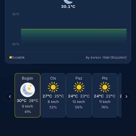
30.1°C
35°C
25°C
Sıcaklık
Ay evresi: Hilal (Küçülen)
Bugün
Cts
Paz
Pts
Sal
‹
›
27°C
25°C
24°C
23°C
24°C
22°C
24°C
2
30°C
28°C
8 km/h
10 km/h
11 km/h
10 km/
9 km/h
52%
56%
76%
59%
41%