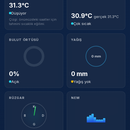
31.3°C
Düşüyor
30.9°C
gerçek 31.3°C
Çizgi: önümüzdeki saatler için
Çok sıcak
tahmini sıcaklık eğilimi.
BULUT ÖRTÜSÜ
YAĞIŞ
0 mm
0%
0 mm
Açık
Yağış yok
RÜZGAR
NEM
K
B
D
G