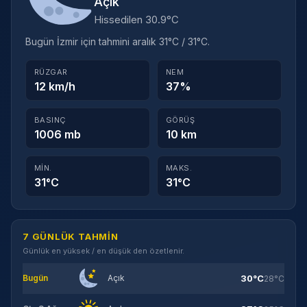
Açık
Hissedilen 30.9°C
Bugün İzmir için tahmini aralık 31°C / 31°C.
RÜZGAR
NEM
12 km/h
37%
BASINÇ
GÖRÜŞ
1006 mb
10 km
MIN.
MAKS.
31°C
31°C
7 GÜNLÜK TAHMIN
Günlük en yüksek / en düşük den özetlenir.
30°C
Bugün
Açık
28°C