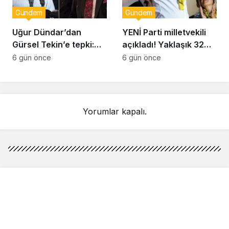
Gündem
Gündem
Uğur Dündar’dan
YENİ Parti milletvekili
Gürsel Tekin’e tepki:
açıkladı! Yaklaşık 32
Hakkında suç
bin yurttaş bağış yaptı:
6 gün önce
6 gün önce
duyurusunda
Ne kadar toplandı?
bulunacağım
Yorumlar kapalı.