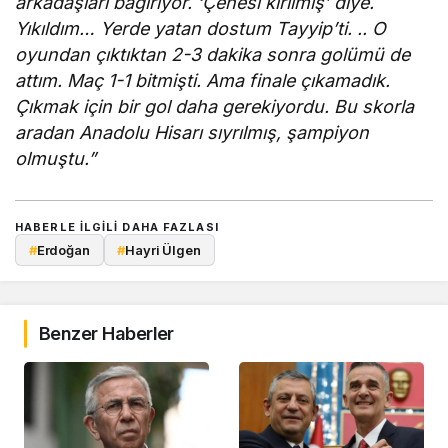
arkadaşları bağırıyor. ‘Çenesi kırılmış’ diye.
Yıkıldım… Yerde yatan dostum Tayyip’ti. .. O
oyundan çıktıktan 2-3 dakika sonra golümü de
attım. Maç 1-1 bitmişti. Ama finale çıkamadık.
Çıkmak için bir gol daha gerekiyordu. Bu skorla
aradan Anadolu Hisarı sıyrılmış, şampiyon
olmuştu.”
HABERLE ILGILI DAHA FAZLASI
#
Erdoğan
#
Hayri Ülgen
Benzer Haberler