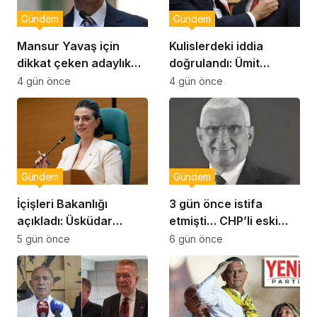
Gündem
Gündem
Mansur Yavaş için
Kulislerdeki iddia
dikkat çeken adaylık
doğrulandı: Ümit
çıkışı
Dikbayır AKP’ye mi
4 gün önce
4 gün önce
geçiyor!
Gündem
Gündem
İçişleri Bakanlığı
3 gün önce istifa
açıkladı: Üsküdar
etmişti… CHP’li eski
Belediye Başkanı
vekil Orhan Ziya Diren
5 gün önce
6 gün önce
Sinem Dedetaş
hayatını kaybetti!
görevden uzaklaştırıldı