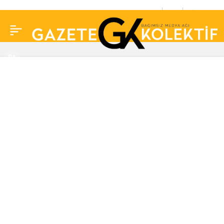
Türkiye’nin 30 Ekim
0
Paylaş
koronavirüs tablosu
açıklandı