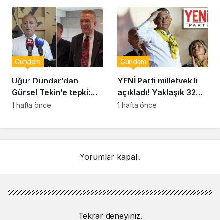
Sinem Dedetaş
hayatını kaybetti!
görevden uzaklaştırıldı
Gündem
Gündem
Uğur Dündar’dan
YENİ Parti milletvekili
Gürsel Tekin’e tepki:
açıkladı! Yaklaşık 32
Hakkında suç
bin yurttaş bağış yaptı:
1 hafta önce
1 hafta önce
duyurusunda
Ne kadar toplandı?
bulunacağım
Yorumlar kapalı.
Tekrar deneyiniz.