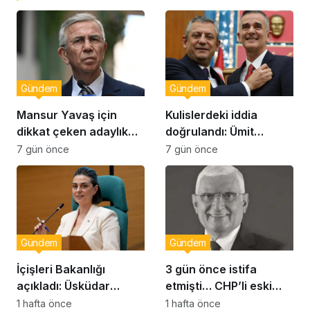
Gündem
Gündem
Mansur Yavaş için
Kulislerdeki iddia
dikkat çeken adaylık
doğrulandı: Ümit
çıkışı
Dikbayır AKP’ye mi
7 gün önce
7 gün önce
geçiyor!
Gündem
Gündem
İçişleri Bakanlığı
3 gün önce istifa
açıkladı: Üsküdar
etmişti… CHP’li eski
Belediye Başkanı
vekil Orhan Ziya Diren
1 hafta önce
1 hafta önce