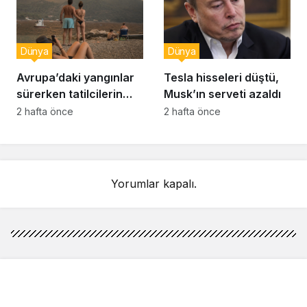
Dünya
Dünya
Avrupa’daki yangınlar
Tesla hisseleri düştü,
sürerken tatilcilerin
Musk’ın serveti azaldı
kayıtsızlığı tepki yarattı
2 hafta önce
2 hafta önce
Yorumlar kapalı.