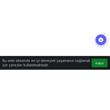
Bu web sitesinde en iyi deneyimi yaşamanızı sağlamak
Kabul
için çerezler kullanılmaktadır.
Dünya
Haberler
Salatasından çıkan
kurbağayı sahiplendi