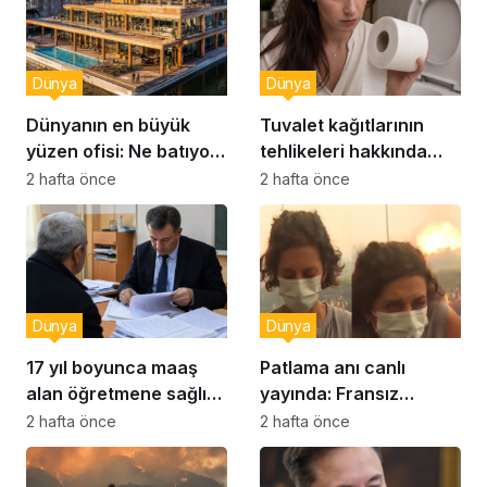
Dünya
Dünya
Dünyanın en büyük
Tuvalet kağıtlarının
yüzen ofisi: Ne batıyor
tehlikeleri hakkında
ne yerinde kalıyor
yeni uyarılar
2 hafta önce
2 hafta önce
Dünya
Dünya
17 yıl boyunca maaş
Patlama anı canlı
alan öğretmene sağlık
yayında: Fransız
raporu soruşturması
muhabir şaşkın
2 hafta önce
2 hafta önce