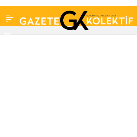
Salatasından çıkan
0
Paylaş
kurbağayı sahiplendi