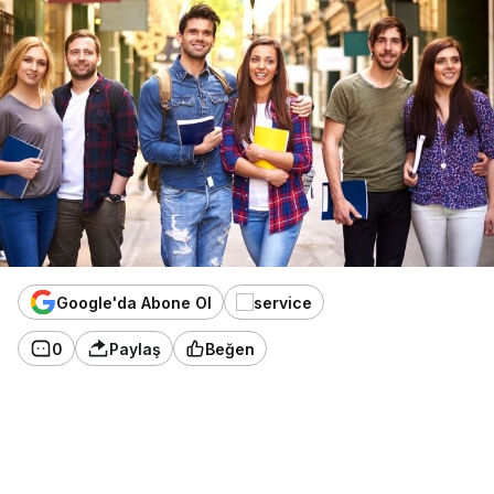
Google'da Abone Ol
0
Paylaş
Beğen