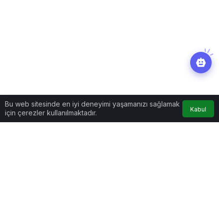
Bu web sitesinde en iyi deneyimi yaşamanızı sağlamak
Kabul
için çerezler kullanılmaktadır.
Eğitim
Haberler
Okullarda “görgü kuralları”
müfredat kapsamına alındı
Okullarda “görgü kuralları” müfredat