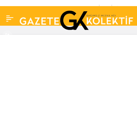
Okullarda “görgü
0
Paylaş
kuralları” müfredat
kapsamına alındı