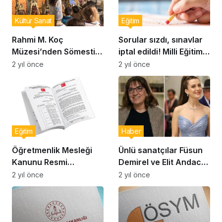
Kültür Sanat
Eğitim
Rahmi M. Koç
Sorular sızdı, sınavlar
Müzesi’nden Sömestir
iptal edildi! Milli Eğitim
Atölyeleri: Çocuklar
Bakanlığı’ndan
2 yıl önce
2 yıl önce
eğlenerek atları ve
açıklama geldi
otomobilleri
keşfedecek
Eğitim
Haber
Öğretmenlik Mesleği
Ünlü sanatçılar Füsun
Kanunu Resmi
Demirel ve Elit Andac
Gazete’de yayımlandı
Çam’dan öğretmenlere
2 yıl önce
2 yıl önce
destek