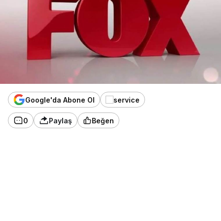
Google'da Abone Ol
0
Paylaş
Beğen