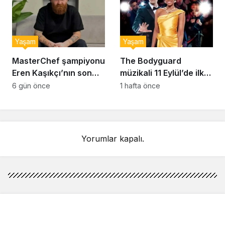
Yaşam
Yaşam
MasterChef şampiyonu
The Bodyguard
Eren Kaşıkçı’nın son
müzikali 11 Eylül’de ilk
anlarındaki kahreden
kez Türkiye’de
6 gün önce
1 hafta önce
detay ortaya çıktı
sahnelenecek
Yorumlar kapalı.