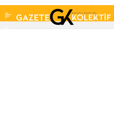
Nurgül Yeşilçay’dan
0
Paylaş
‘Şampiyonlar Ligi’
paylaşımı