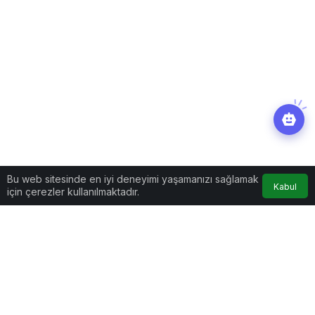
Bu web sitesinde en iyi deneyimi yaşamanızı sağlamak
Kabul
için çerezler kullanılmaktadır.
Yaşam
Haberler
Nurgül Yeşilçay’dan
‘Şampiyonlar Ligi’ paylaşımı