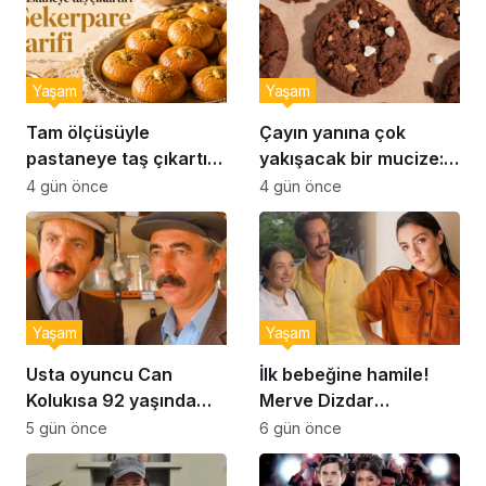
Yaşam
Yaşam
Tam ölçüsüyle
Çayın yanına çok
pastaneye taş çıkartır:
yakışacak bir mucize:
Şekerpare tarifi
Brownie tadında ıslak
4 gün önce
4 gün önce
kurabiye tarifi…
Yaşam
Yaşam
Usta oyuncu Can
İlk bebeğine hamile!
Kolukısa 92 yaşında
Merve Dizdar
hayatını kaybetti
sessizliğini bozdu: ‘İsim
5 gün önce
6 gün önce
bulmak çok zor’