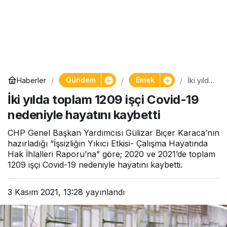
Gündem
Emek
Haberler
İki yılda
toplam
İki yılda toplam 1209 işçi Covid-19
1209
işçi
nedeniyle hayatını kaybetti
Covid-
19
nedeni
CHP Genel Başkan Yardımcısı Gülizar Biçer Karaca’nın
yle
hazırladığı “İşsizliğin Yıkıcı Etkisi- Çalışma Hayatında
hayatını
Hak İhlalleri Raporu’na” göre; 2020 ve 2021’de toplam
kaybetti
1209 işçi Covid-19 nedeniyle hayatını kaybetti.
3 Kasım 2021, 13:28
yayınlandı