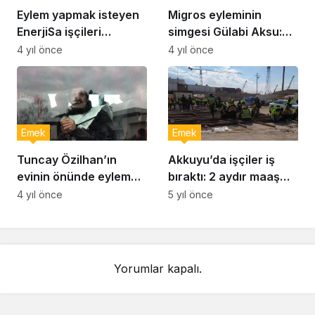
Eylem yapmak isteyen
Migros eyleminin
EnerjiSa işçileri
simgesi Gülabi Aksu:
gözaltına alındı
Sorunun çözülmesi için
4 yıl önce
4 yıl önce
illa elimize kelepçe mi
vurulması
gerekiyordu?
Emek
Emek
Tuncay Özilhan’ın
Akkuyu’da işçiler iş
evinin önünde eylem
bıraktı: 2 aydır maaş
yapan Migros işçileri
almıyoruz
4 yıl önce
5 yıl önce
gözaltına alındı
Yorumlar kapalı.