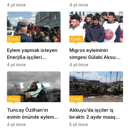
çıkartıldı
4 yıl önce
4 yıl önce
Emek
Emek
Eylem yapmak isteyen
Migros eyleminin
EnerjiSa işçileri
simgesi Gülabi Aksu:
gözaltına alındı
Sorunun çözülmesi için
4 yıl önce
4 yıl önce
illa elimize kelepçe mi
vurulması
gerekiyordu?
Emek
Emek
Tuncay Özilhan’ın
Akkuyu’da işçiler iş
evinin önünde eylem
bıraktı: 2 aydır maaş
yapan Migros işçileri
almıyoruz
4 yıl önce
5 yıl önce