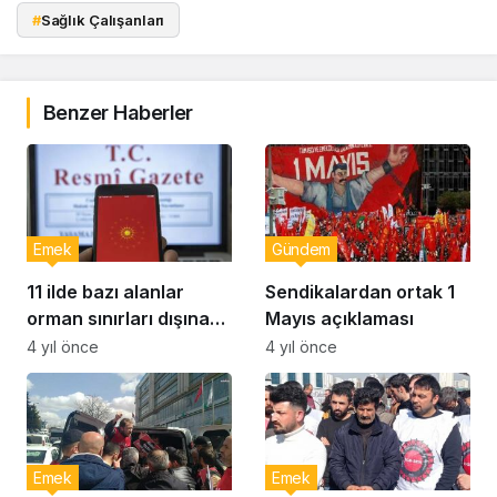
#
Sağlık Çalışanları
Benzer Haberler
Emek
Gündem
11 ilde bazı alanlar
Sendikalardan ortak 1
orman sınırları dışına
Mayıs açıklaması
çıkartıldı
4 yıl önce
4 yıl önce
Emek
Emek