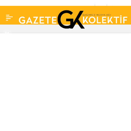
Sağlık çalışanlarından
0
Paylaş
üçlü vardiya protestosu