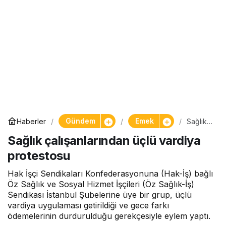
Gündem
Emek
Haberler
Sağlık
çalışanl
Sağlık çalışanlarından üçlü vardiya
arından
üçlü
protestosu
vardiya
protest
osu
Hak İşçi Sendikaları Konfederasyonuna (Hak-İş) bağlı
Öz Sağlık ve Sosyal Hizmet İşçileri (Öz Sağlık-İş)
Sendikası İstanbul Şubelerine üye bir grup, üçlü
vardiya uygulaması getirildiği ve gece farkı
ödemelerinin durdurulduğu gerekçesiyle eylem yaptı.