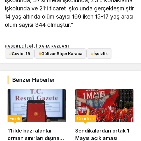
işkolunda, 37’si metal işkolunda, 23’ü konaklama
işkolunda ve 21’i ticaret işkolunda gerçekleşmiştir.
14 yaş altında ölüm sayısı 169 iken 15-17 yaş arası
ölüm sayısı 344 olmuştur.”
HABERLE ILGILI DAHA FAZLASI
#
Covid-19
#
Gülizar Biçer Karaca
#
İşsizlik
Benzer Haberler
Emek
Gündem
11 ilde bazı alanlar
Sendikalardan ortak 1
orman sınırları dışına
Mayıs açıklaması