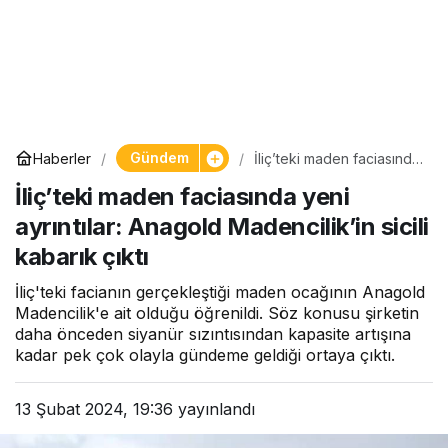
Gündem
Haberler
İliç’teki maden faciasında
yeni ayrıntılar: Anagold
İliç’teki maden faciasında yeni
Madencilik’in sicili
kabarık çıktı
ayrıntılar: Anagold Madencilik’in sicili
kabarık çıktı
İliç'teki facianın gerçekleştiği maden ocağının Anagold
Madencilik'e ait olduğu öğrenildi. Söz konusu şirketin
daha önceden siyanür sızıntısından kapasite artışına
kadar pek çok olayla gündeme geldiği ortaya çıktı.
13 Şubat 2024, 19:36
yayınlandı