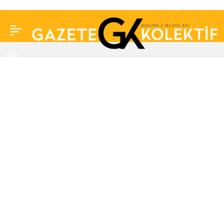
Kılıçdaroğlu’ndan
0
Paylaş
Erdoğan’a ‘Hatay’
tepkisi: Yedi düvele
boyun eğmemiş bu millet
senden mi korkacak!