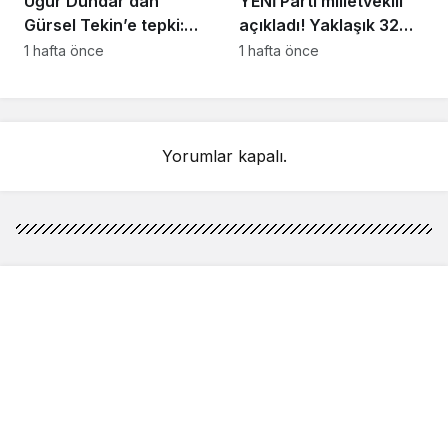
Uğur Dündar’dan
YENİ Parti milletvekili
Gürsel Tekin’e tepki:
açıkladı! Yaklaşık 32
Hakkında suç
bin yurttaş bağış yaptı:
1 hafta önce
1 hafta önce
duyurusunda
Ne kadar toplandı?
bulunacağım
Yorumlar kapalı.