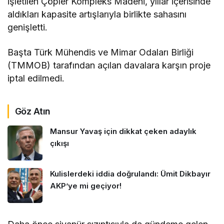
işletilen Çöpler Kompleks Madeni, yıllar içerisinde
aldıkları kapasite artışlarıyla birlikte sahasını
genişletti.
Başta Türk Mühendis ve Mimar Odaları Birliği
(TMMOB) tarafından açılan davalara karşın proje
iptal edilmedi.
Göz Atın
Mansur Yavaş için dikkat çeken adaylık
çıkışı
Kulislerdeki iddia doğrulandı: Ümit Dikbayır
AKP’ye mi geçiyor!