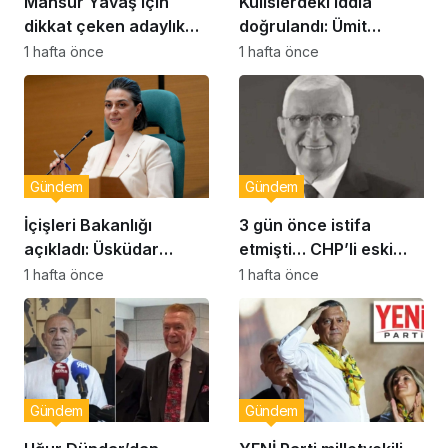
Mansur Yavaş için
Kulislerdeki iddia
dikkat çeken adaylık
doğrulandı: Ümit
çıkışı
Dikbayır AKP’ye mi
1 hafta önce
1 hafta önce
geçiyor!
Gündem
Gündem
İçişleri Bakanlığı
3 gün önce istifa
açıkladı: Üsküdar
etmişti… CHP’li eski
Belediye Başkanı
vekil Orhan Ziya Diren
1 hafta önce
1 hafta önce
Sinem Dedetaş
hayatını kaybetti!
görevden uzaklaştırıldı
Gündem
Gündem