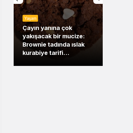
Sistem Modu
Yaşam
Sistem modunu seçin.
Günde
Çayın yanına çok
yakışacak bir mucize:
Mansu
Brownie tadında ıslak
dikka
kurabiye tarifi…
çıkışı