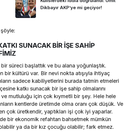
Kulislerdeki iddia doğrulandı: Ümit
Dikbayır AKP’ye mi geçiyor!
 şöyle:
ATKI SUNACAK BİR İŞE SAHİP
FİMİZ
 bir süreci başlattık ve bu alana yoğunlaştık.
bir kültürü var. Bir nevi nokta atışıyla ihtiyaç
ların sadece kabiliyetlerini burada tatmin etmeleri
esine katkı sunacak bir işe sahip olmalarını
e mutluluğu için çok kıymetli bir şey. Hele hele
nların kentlerde üretimde olma oranı çok düşük. Ve
ten çok üretkendir, yaptıkları işi çok iyi yaparlar.
 evde bir ekonomik refahtan bahsetmek mümkün
 olabilir ya da bir kız çocuğu olabilir; fark etmez.