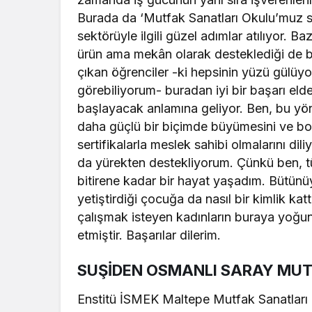
Burada da ‘Mutfak Sanatları Okulu’muz 
sektörüyle ilgili güzel adımlar atılıyor. B
ürün ama mekân olarak desteklediği de bi
çıkan öğrenciler -ki hepsinin yüzü gülüyo
görebiliyorum- buradan iyi bir başarı elde
başlayacak anlamına geliyor. Ben, bu yö
daha güçlü bir biçimde büyümesini ve bol
sertifikalarla meslek sahibi olmalarını dil
da yürekten destekliyorum. Çünkü ben, t
bitirene kadar bir hayat yaşadım. Bütünüyl
yetiştirdiği çocuğa da nasıl bir kimlik kat
çalışmak isteyen kadınların buraya yoğun 
etmiştir. Başarılar dilerim.
SUŞİDEN OSMANLI SARAY MU
Enstitü İSMEK Maltepe Mutfak Sanatları O