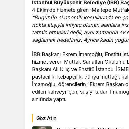
İstanbul Büyükşehir Belediye (İBB) B
4 Ekim’de hizmete giren ‘Maltepe Mutfak 
“Bugünün ekonomik koşullarında en çok ih
nokta atışıyla ihtiyaç olunan alanlara ins
tatmin etmeleri değil, aynı zamanda ev 
sağlamak hedefimiz. Ayrıca kadın yoğun
İBB Başkanı Ekrem İmamoğlu, Enstitü İst
hizmet veren Mutfak Sanatları Okulu’nu b
Başkanı Ali Kılıç ve Enstitü İstanbul İS
pastacılık, kebapçılık, dünya mutfağı, kah
İmamoğlu, öğrencilerin “Ekrem Başkan ole
edilen kahveyi içen, suşiyi tadan İmamo
sınıfında yaptı.
Göz Atın