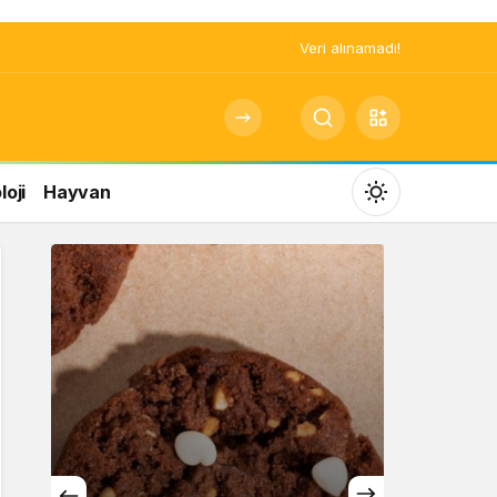
Veri alınamadı!
oji
Hayvan
Mod
değiştir
Gündüz Modu
Gündüz modunu seçin.
Gece Modu
Gece modunu seçin.