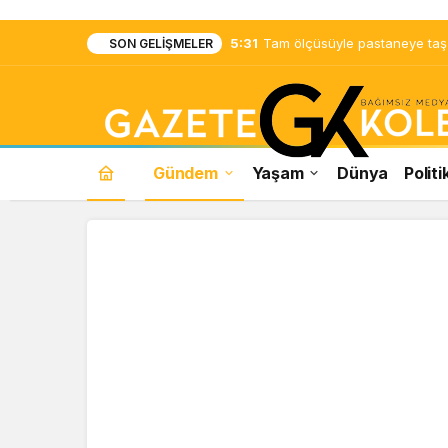
5:31
Tam ölçüsüyle pastaneye taş ç
SON GELIŞMELER
Gündem
Yaşam
Dünya
Politi