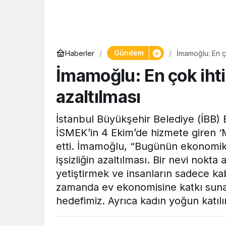
Gündem
Haberler
İmamoğlu: En ço
İmamoğlu: En çok ihti
azaltılması
İstanbul Büyükşehir Belediye (İBB)
İSMEK’in 4 Ekim’de hizmete giren ‘
etti. İmamoğlu, “Bugünün ekonomik 
işsizliğin azaltılması. Bir nevi nokta 
yetiştirmek ve insanların sadece kabi
zamanda ev ekonomisine katkı sunac
hedefimiz. Ayrıca kadın yoğun katıl