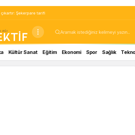
ıkartır: Şekerpare tarifi
ka
Kültür Sanat
Eğitim
Ekonomi
Spor
Sağlık
Teknol