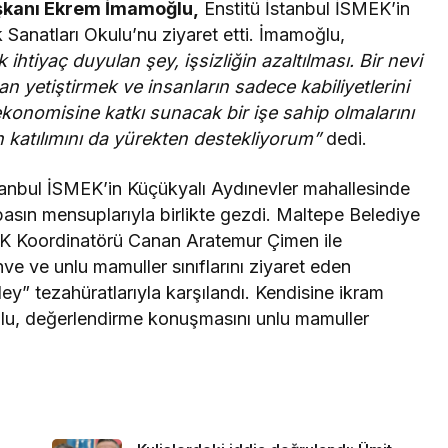
aşkanı Ekrem İmamoğlu,
Enstitü İstanbul İSMEK’in
Sanatları Okulu’nu ziyaret etti. İmamoğlu,
tiyaç duyulan şey, işsizliğin azaltılması. Bir nevi
an yetiştirmek ve insanların sadece kabiliyetlerini
ekonomisine katkı sunacak bir işe sahip olmalarını
 katılımını da yürekten destekliyorum”
dedi.
anbul İSMEK’in Küçükyalı Aydınevler mahallesinde
asın mensuplarıyla birlikte gezdi. Maltepe Belediye
MEK Koordinatörü Canan Aratemur Çimen ile
ve ve unlu mamuller sınıflarını ziyaret eden
y” tezahüratlarıyla karşılandı. Kendisine ikram
ğlu, değerlendirme konuşmasını unlu mamuller