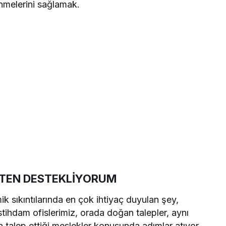
nmelerini sağlamak.
KTEN DESTEKLİYORUM
 sıkıntılarında en çok ihtiyaç duyulan şey,
istihdam ofislerimiz, orada doğan talepler, aynı
 talep ettiği meslekler konusunda adımlar atıyor.