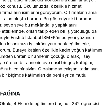
söz konusu. Okulumuzda, özellikle hizmet
azı firmaların isimlerini görüyorum. O firmaların ama
r alan oluştu burada. Bu gösteriyor ki buradan
r, seve seve bu mekânda iş yaptıklarını
 ettiklerinde, onları takip eden bir iş yolculuğu da
nüyle Enstitü İstanbul İSMEK’in bu yeni yüzünün
ca insanımıza iş imkânı yaratacak eğitimlerle,
iyorum. Buraya katılan özellikle kadın yoğun katılımını
ümden üreten bir annenin çocuğu olarak, liseyi
e üreten bir annenin eve nasıl bir güç kattığını,
tığını bilen birisiyim. O bakımdan çalışan kadınların,
bir biçimde katılmaları da beni ayrıca mutlu
TFAĞINA
kulu, 4 Ekim’de eğitimlere başladı. 242 öğrencisi