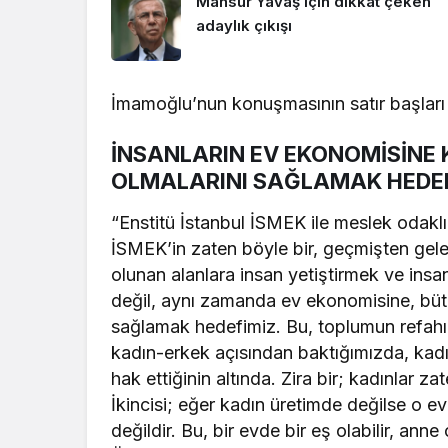
Mansur Yavaş için dikkat çeken
adaylık çıkışı
İmamoğlu’nun konuşmasının satır başları
İNSANLARIN EV EKONOMİSİNE K
OLMALARINI SAĞLAMAK HEDE
“Enstitü İstanbul İSMEK ile meslek odaklı
İSMEK’in zaten böyle bir, geçmişten gelen 
olunan alanlara insan yetiştirmek ve insan
değil, aynı zamanda ev ekonomisine, bütç
sağlamak hedefimiz. Bu, toplumun refahı v
kadın-erkek açısından baktığımızda, kadı
hak ettiğinin altında. Zira bir; kadınlar za
İkincisi; eğer kadın üretimde değilse o
değildir. Bu, bir evde bir eş olabilir, anne