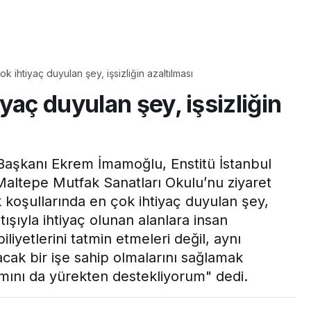
Yaşam
k ihtiyaç duyulan şey, işsizliğin azaltılması
Tam ölçüsüyle
yaç duyulan şey, işsizliğin
pastaneye taş çıkartır:
Şekerpare tarifi
 Başkanı Ekrem İmamoğlu, Enstitü İstanbul
Maltepe Mutfak Sanatları Okulu’nu ziyaret
koşullarında en çok ihtiyaç duyulan şey,
atışıyla ihtiyaç olunan alanlara insan
liyetlerini tatmin etmeleri değil, aynı
ak bir işe sahip olmalarını sağlamak
ımını da yürekten destekliyorum" dedi.