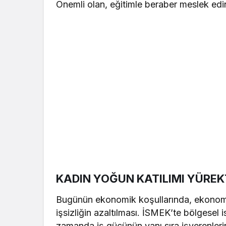
Önemli olan, eğitimle beraber meslek edi
KADIN YOĞUN KATILIMI YÜRE
Bugünün ekonomik koşullarında, ekonomik
işsizliğin azaltılması. İSMEK’te bölgesel 
zamanda iş gücünün yanı sıra işverenlerin