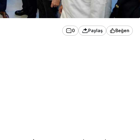
0
Paylaş
Beğen