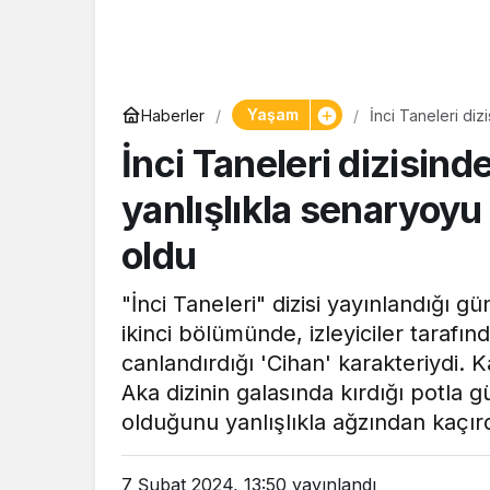
Yaşam
Yaşam
Haberler
İnci Taneleri diz
Tam ölçüs
gündem oldu
İnci Taneleri dizisind
pastaneye t
Şekerpare t
yanlışlıkla senaryoyu
oldu
"İnci Taneleri" dizisi yayınlandığı
ikinci bölümünde, izleyiciler tarafı
canlandırdığı 'Cihan' karakteriydi.
Aka dizinin galasında kırdığı potla 
olduğunu yanlışlıkla ağzından kaçırd
7 Şubat 2024, 13:50
yayınlandı