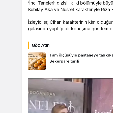
‘İnci Taneleri’ dizisi ilk iki bölümüyle bü
Kubilay Aka ve Nusret karakteriyle Rıza Ko
İzleyiciler, Cihan karakterinin kim olduğu
galasında yaptığı bir konuşma gündem o
Göz Atın
Tam ölçüsüyle pastaneye taş çıkar
Şekerpare tarifi