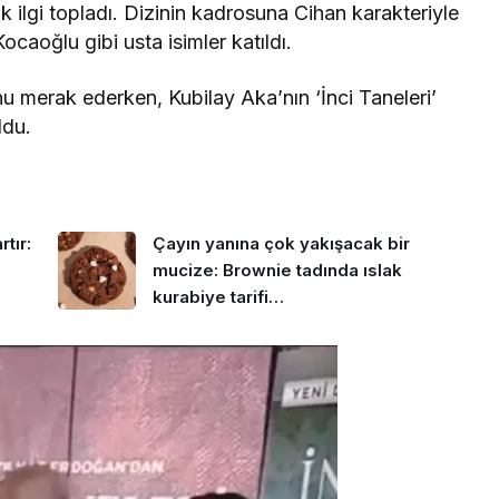
yük ilgi topladı. Dizinin kadrosuna Cihan karakteriyle
caoğlu gibi usta isimler katıldı.
nu merak ederken, Kubilay Aka’nın ‘İnci Taneleri’
ldu.
tır:
Çayın yanına çok yakışacak bir
mucize: Brownie tadında ıslak
kurabiye tarifi…