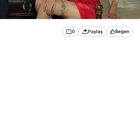
0
Paylaş
Beğen