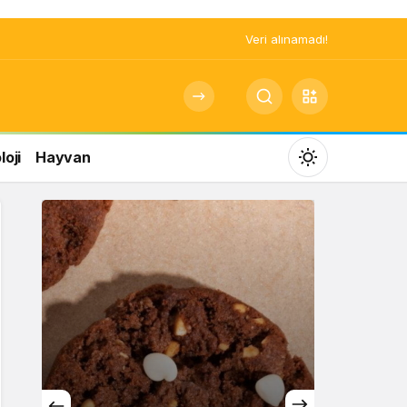
Veri alınamadı!
oji
Hayvan
Mod
değiştir
Gündüz Modu
Gündüz modunu seçin.
Gece Modu
Gece modunu seçin.