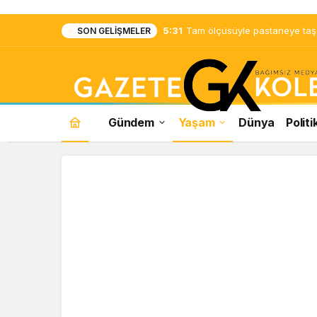
5:31
Tam ölçüsüyle pastaneye taş ç
SON GELIŞMELER
Gündem
Yaşam
Dünya
Politi