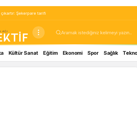
ıkartır: Şekerpare tarifi
ka
Kültür Sanat
Eğitim
Ekonomi
Spor
Sağlık
Teknol