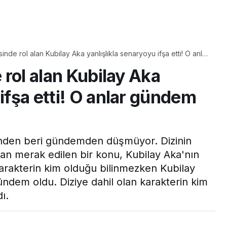
Yaşam
Çayın yanına çok
isinde rol alan Kubilay Aka yanlışlıkla senaryoyu ifşa etti! O anlar
üyle
yakışacak bir mucize:
e rol alan Kubilay Aka
aş çıkartır:
Brownie tadında ıslak
arifi
kurabiye tarifi…
 ifşa etti! O anlar gündem
 günden beri gündemden düşmüyor. Dizinin
ndan merak edilen bir konu, Kubilay Aka'nın
 Karakterin kim olduğu bilinmezken Kubilay
gündem oldu. Diziye dahil olan karakterin kim
ı.