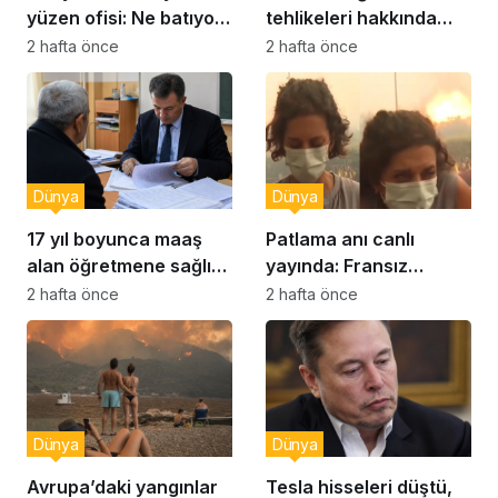
yüzen ofisi: Ne batıyor
tehlikeleri hakkında
ne yerinde kalıyor
yeni uyarılar
2 hafta önce
2 hafta önce
Dünya
Dünya
17 yıl boyunca maaş
Patlama anı canlı
alan öğretmene sağlık
yayında: Fransız
raporu soruşturması
muhabir şaşkın
2 hafta önce
2 hafta önce
Dünya
Dünya
Avrupa’daki yangınlar
Tesla hisseleri düştü,