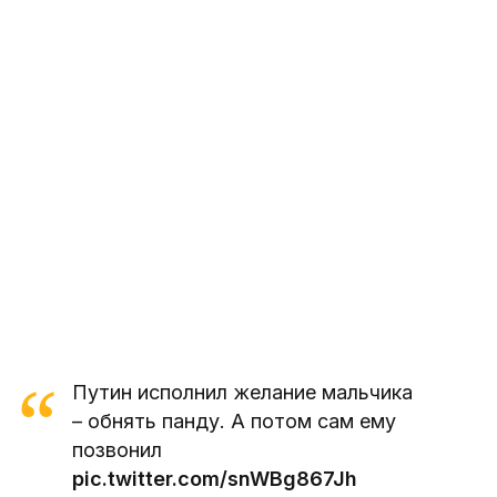
Путин исполнил желание мальчика
– обнять панду. А потом сам ему
позвонил
pic.twitter.com/snWBg867Jh