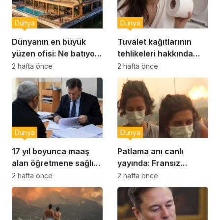
Dünya
Dünya
Dünyanın en büyük
Tuvalet kağıtlarının
yüzen ofisi: Ne batıyor
tehlikeleri hakkında
ne yerinde kalıyor
yeni uyarılar
2 hafta önce
2 hafta önce
Dünya
Dünya
17 yıl boyunca maaş
Patlama anı canlı
alan öğretmene sağlık
yayında: Fransız
raporu soruşturması
muhabir şaşkın
2 hafta önce
2 hafta önce