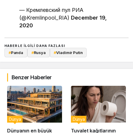
— Кремлевский пул РИА
(@Kremlinpool_RIA)
December 19,
2020
HABERLE ILGILI DAHA FAZLASI
#
Panda
#
Rusya
#
Vladimir Putin
Benzer Haberler
Dünya
Dünya
Dünyanın en büyük
Tuvalet kağıtlarının