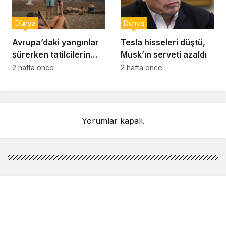
Dünya
Dünya
Avrupa’daki yangınlar
Tesla hisseleri düştü,
sürerken tatilcilerin
Musk’ın serveti azaldı
kayıtsızlığı tepki yarattı
2 hafta önce
2 hafta önce
Yorumlar kapalı.