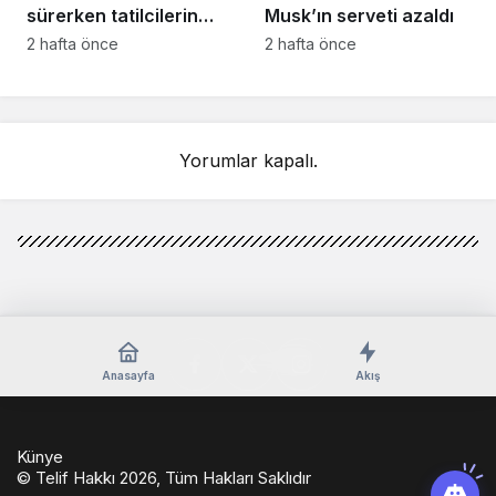
sürerken tatilcilerin
Musk’ın serveti azaldı
kayıtsızlığı tepki yarattı
2 hafta önce
2 hafta önce
Yorumlar kapalı.
Anasayfa
Akış
Künye
© Telif Hakkı 2026, Tüm Hakları Saklıdır