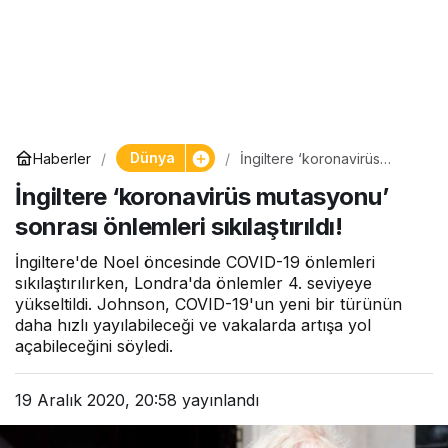
Dünya
Haberler
İngiltere ‘koronavirüs
mutasyonu’ sonrası
İngiltere ‘koronavirüs mutasyonu’
önlemleri sıkılaştırıldı!
sonrası önlemleri sıkılaştırıldı!
İngiltere'de Noel öncesinde COVID-19 önlemleri
sıkılaştırılırken, Londra'da önlemler 4. seviyeye
yükseltildi. Johnson, COVID-19'un yeni bir türünün
daha hızlı yayılabileceği ve vakalarda artışa yol
açabileceğini söyledi.
19 Aralık 2020, 20:58
yayınlandı