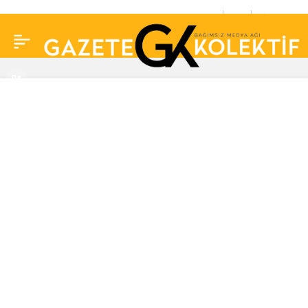
Putin, pandaya sarılmayı
0
Paylaş
hayal eden çocuğun
dileğini yerine getirdi