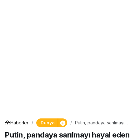
Dünya
Haberler
Putin, pandaya sarılmayı
hayal eden çocuğun
Putin, pandaya sarılmayı hayal eden
dileğini yerine getirdi