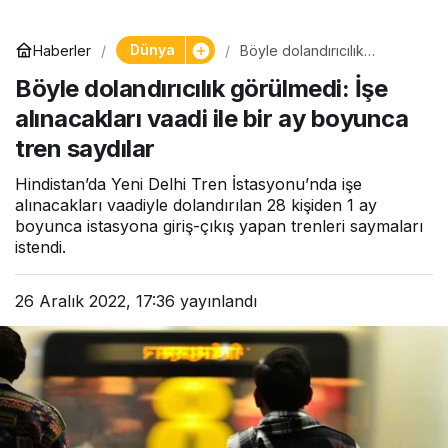
Dünya
Haberler
Böyle dolandırıcılık
görülmedi: İşe alınacakları
Böyle dolandırıcılık görülmedi: İşe
vaadi ile bir ay boyunca
tren saydılar
alınacakları vaadi ile bir ay boyunca
tren saydılar
Hindistan’da Yeni Delhi Tren İstasyonu’nda işe
alınacakları vaadiyle dolandırılan 28 kişiden 1 ay
boyunca istasyona giriş-çıkış yapan trenleri saymaları
istendi.
26 Aralık 2022, 17:36
yayınlandı