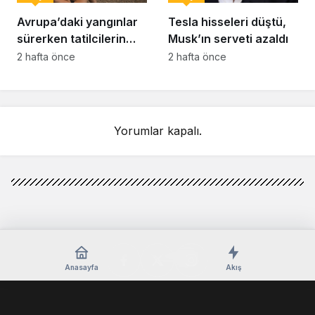
Avrupa’daki yangınlar
Tesla hisseleri düştü,
sürerken tatilcilerin
Musk’ın serveti azaldı
kayıtsızlığı tepki yarattı
2 hafta önce
2 hafta önce
Yorumlar kapalı.
Anasayfa
Akış