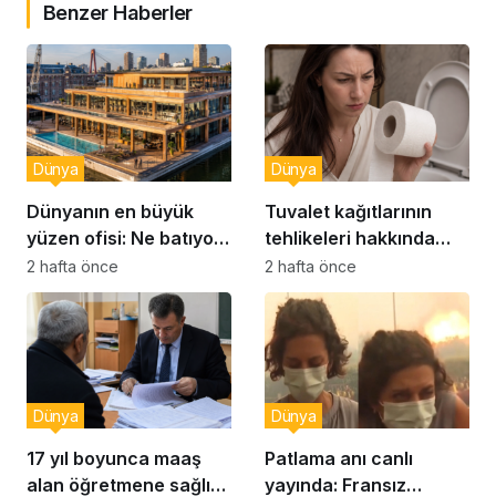
Benzer Haberler
Dünya
Dünya
Dünyanın en büyük
Tuvalet kağıtlarının
yüzen ofisi: Ne batıyor
tehlikeleri hakkında
ne yerinde kalıyor
yeni uyarılar
2 hafta önce
2 hafta önce
Dünya
Dünya
17 yıl boyunca maaş
Patlama anı canlı
alan öğretmene sağlık
yayında: Fransız