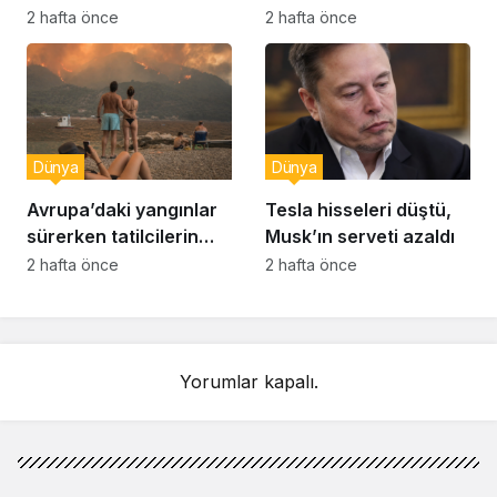
raporu soruşturması
muhabir şaşkın
2 hafta önce
2 hafta önce
Dünya
Dünya
Avrupa’daki yangınlar
Tesla hisseleri düştü,
sürerken tatilcilerin
Musk’ın serveti azaldı
kayıtsızlığı tepki yarattı
2 hafta önce
2 hafta önce
Yorumlar kapalı.