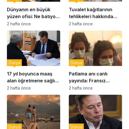
Dünyanın en büyük
Tuvalet kağıtlarının
yüzen ofisi: Ne batıyor
tehlikeleri hakkında
ne yerinde kalıyor
yeni uyarılar
2 hafta önce
2 hafta önce
Dünya
Dünya
17 yıl boyunca maaş
Patlama anı canlı
alan öğretmene sağlık
yayında: Fransız
raporu soruşturması
muhabir şaşkın
2 hafta önce
2 hafta önce
Dünya
Dünya