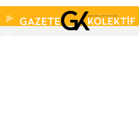
Böyle dolandırıcılık
0
Paylaş
görülmedi: İşe
alınacakları vaadi ile bir
ay boyunca tren
saydılar