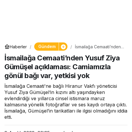
Gündem
Haberler
İsmailağa Cemaati’nden
Yusuf Ziya Gümüşel
İsmailağa Cemaati’nden Yusuf Ziya
açıklaması: Camiamızla
gönül bağı var, yetkisi
Gümüşel açıklaması: Camiamızla
yok
gönül bağı var, yetkisi yok
İsmailağa Cemaati'ne bağlı Hiranur Vakfı yöneticisi
Yusuf Ziya Gümüşel‘in kızını altı yaşındayken
evlendirdiği ve yıllarca cinsel istismara maruz
kalmasına yönelik fotoğraflar ve ses kaydı ortaya çıktı.
İsmailağa, Gümüşel’in tarikatları ile ilgisi olmadığını iddia
etti.