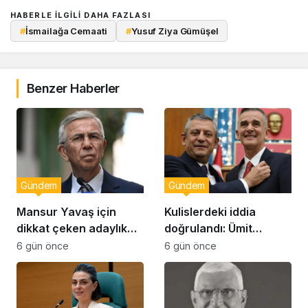
HABERLE ILGILI DAHA FAZLASI
#
İsmailağa Cemaati
#
Yusuf Ziya Gümüşel
Benzer Haberler
Gündem
Gündem
Mansur Yavaş için
Kulislerdeki iddia
dikkat çeken adaylık
doğrulandı: Ümit
çıkışı
Dikbayır AKP’ye mi
6 gün önce
6 gün önce
geçiyor!