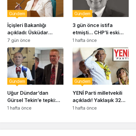
Gündem
Gündem
İçişleri Bakanlığı
3 gün önce istifa
açıkladı: Üsküdar
etmişti… CHP’li eski
Belediye Başkanı
vekil Orhan Ziya Diren
7 gün önce
1 hafta önce
Sinem Dedetaş
hayatını kaybetti!
görevden uzaklaştırıldı
Gündem
Gündem
Uğur Dündar’dan
YENİ Parti milletvekili
Gürsel Tekin’e tepki:
açıkladı! Yaklaşık 32
Hakkında suç
bin yurttaş bağış yaptı:
1 hafta önce
1 hafta önce
duyurusunda
Ne kadar toplandı?
bulunacağım