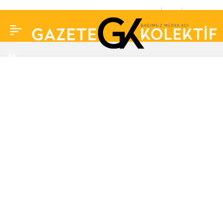
9 Aralık 2022 Cuma TV
0
Paylaş
yayın akışı: Bugün
televizyonda neler var?
Dünya Kupası heyecanı
kaldığı yerden devam
ediyor