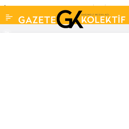
İsrail hükümeti süper
0
Paylaş
model Gigi Hadid’i hedef
aldı: ‘Rahat uyuyor
musun?’