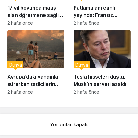
17 yıl boyunca maaş
Patlama anı canlı
alan öğretmene sağlık
yayında: Fransız
raporu soruşturması
muhabir şaşkın
2 hafta önce
2 hafta önce
Dünya
Dünya
Avrupa’daki yangınlar
Tesla hisseleri düştü,
sürerken tatilcilerin
Musk’ın serveti azaldı
kayıtsızlığı tepki yarattı
2 hafta önce
2 hafta önce
Yorumlar kapalı.