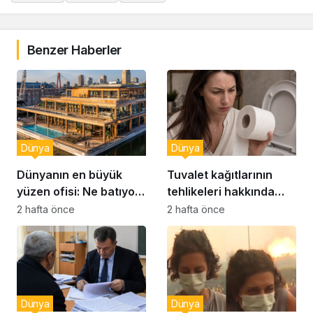
Benzer Haberler
Dünya
Dünya
Dünyanın en büyük
Tuvalet kağıtlarının
yüzen ofisi: Ne batıyor
tehlikeleri hakkında
ne yerinde kalıyor
yeni uyarılar
2 hafta önce
2 hafta önce
Dünya
Dünya