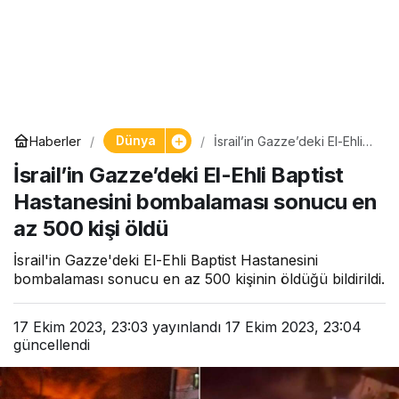
Dünya
Haberler
İsrail’in Gazze’deki El-Ehli
Baptist Hastanesini
İsrail’in Gazze’deki El-Ehli Baptist
bombalaması sonucu en az
500 kişi öldü
Hastanesini bombalaması sonucu en
az 500 kişi öldü
İsrail'in Gazze'deki El-Ehli Baptist Hastanesini
bombalaması sonucu en az 500 kişinin öldüğü bildirildi.
17 Ekim 2023, 23:03
yayınlandı
17 Ekim 2023, 23:04
güncellendi