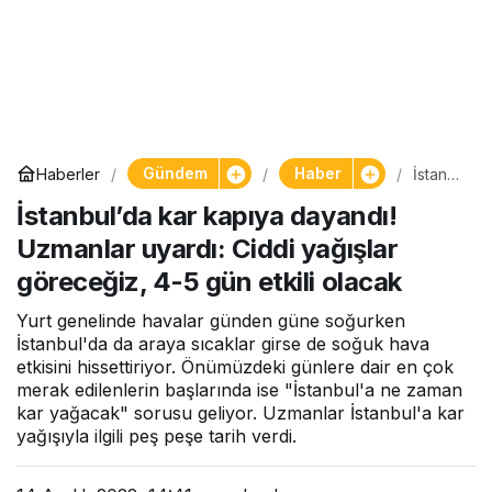
Gündem
Haber
Haberler
İstanb
ul’da
İstanbul’da kar kapıya dayandı!
kar
kapıya
Uzmanlar uyardı: Ciddi yağışlar
dayan
dı!
göreceğiz, 4-5 gün etkili olacak
Uzman
lar
Yurt genelinde havalar günden güne soğurken
uyardı:
Ciddi
İstanbul'da da araya sıcaklar girse de soğuk hava
yağışla
etkisini hissettiriyor. Önümüzdeki günlere dair en çok
r
merak edilenlerin başlarında ise "İstanbul'a ne zaman
görec
kar yağacak" sorusu geliyor. Uzmanlar İstanbul'a kar
eğiz,
yağışıyla ilgili peş peşe tarih verdi.
4-5
gün
etkili
olacak