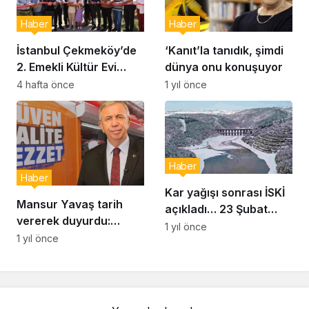
Haber
Haber
İstanbul Çekmeköy’de
‘Kanıt’la tanıdık, şimdi
2. Emekli Kültür Evi
dünya onu konuşuyor
Hizmet Vermeye
4 hafta önce
1 yıl önce
Başladı
Haber
Haber
Kar yağışı sonrası İSKİ
Mansur Yavaş tarih
açıkladı… 23 Şubat
vererek duyurdu:
İstanbul baraj doluluk
1 yıl önce
Uygun fiyatlı et satışı
1 yıl önce
oranı yüzde kaç?
başlıyor