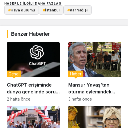
HABERLE ILGILI DAHA FAZLASI
#
Hava durumu
#
İstanbul
#
Kar Yağışı
Benzer Haberler
Genel
Haber
ChatGPT erişiminde
Mansur Yavaş’tan
dünya genelinde sorun:
oturma eylemindeki
Milyonlarca kullanıcı
şehit aileleri ve
2 hafta önce
3 hafta önce
etkilendi
gazilere ziyaret