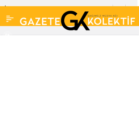
İstanbul’da kar kapıya
0
dayandı! Uzmanlar
uyardı: Ciddi yağışlar
göreceğiz, 4-5 gün etkili
olacak