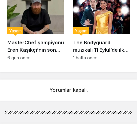
Yaşam
Yaşam
MasterChef şampiyonu
The Bodyguard
Eren Kaşıkçı’nın son
müzikali 11 Eylül’de ilk
anlarındaki kahreden
kez Türkiye’de
6 gün önce
1 hafta önce
detay ortaya çıktı
sahnelenecek
Yorumlar kapalı.