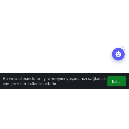
Bu web sitesinde en iyi deneyimi yaşamanızı sağlamak
Kabul
için çerezler kullanılmaktadır.
Yaşam
Haberler
LeMan’dan ‘Murat Kurum’