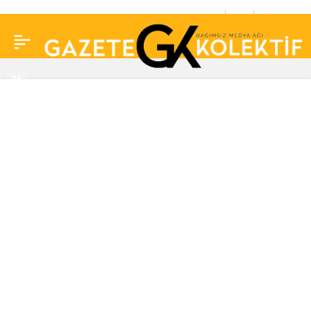
LeMan’dan ‘Murat
0
Paylaş
Kurum’ kapağı