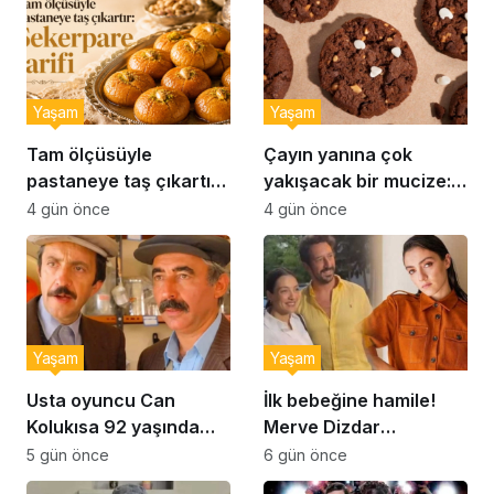
Yaşam
Yaşam
Tam ölçüsüyle
Çayın yanına çok
pastaneye taş çıkartır:
yakışacak bir mucize:
Şekerpare tarifi
Brownie tadında ıslak
4 gün önce
4 gün önce
kurabiye tarifi…
Yaşam
Yaşam
Usta oyuncu Can
İlk bebeğine hamile!
Kolukısa 92 yaşında
Merve Dizdar
hayatını kaybetti
sessizliğini bozdu: ‘İsim
5 gün önce
6 gün önce
bulmak çok zor’