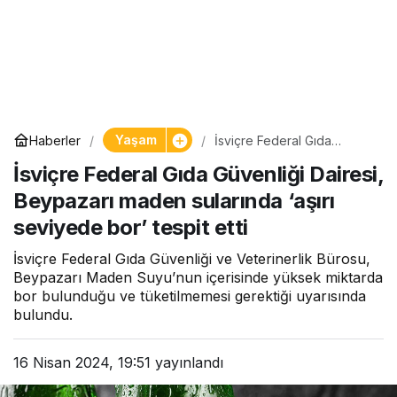
Yaşam
Haberler
İsviçre Federal Gıda
Güvenliği Dairesi,
İsviçre Federal Gıda Güvenliği Dairesi,
Beypazarı maden sularında
‘aşırı seviyede bor’ tespit
Beypazarı maden sularında ‘aşırı
etti
seviyede bor’ tespit etti
İsviçre Federal Gıda Güvenliği ve Veterinerlik Bürosu,
Beypazarı Maden Suyu’nun içerisinde yüksek miktarda
bor bulunduğu ve tüketilmemesi gerektiği uyarısında
bulundu.
16 Nisan 2024, 19:51
yayınlandı