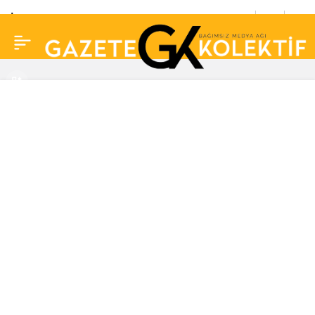
İsviçre Federal Gıda
0
Güvenliği Dairesi,
Beypazarı maden
sularında ‘aşırı seviyede
bor’ tespit etti