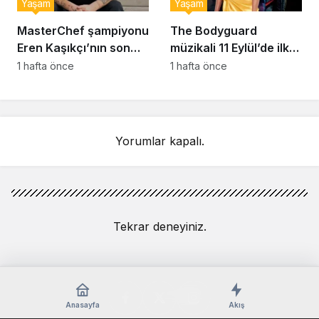
Yaşam
Yaşam
MasterChef şampiyonu
The Bodyguard
Eren Kaşıkçı’nın son
müzikali 11 Eylül’de ilk
anlarındaki kahreden
kez Türkiye’de
1 hafta önce
1 hafta önce
detay ortaya çıktı
sahnelenecek
Yorumlar kapalı.
Tekrar deneyiniz.
Anasayfa
Akış