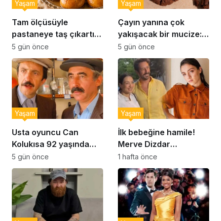
Yaşam
Yaşam
Tam ölçüsüyle
Çayın yanına çok
pastaneye taş çıkartır:
yakışacak bir mucize:
Şekerpare tarifi
Brownie tadında ıslak
5 gün önce
5 gün önce
kurabiye tarifi…
Yaşam
Yaşam
Usta oyuncu Can
İlk bebeğine hamile!
Kolukısa 92 yaşında
Merve Dizdar
hayatını kaybetti
sessizliğini bozdu: ‘İsim
5 gün önce
1 hafta önce
bulmak çok zor’