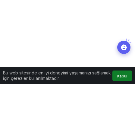
Bu web sitesinde en iyi deneyimi yaşamanızı sağlamak
Kabul
için çerezler kullanılmaktadır.
Yaşam
Haberler
Uzun süre seks
yapmayanlar dikkat… Hem