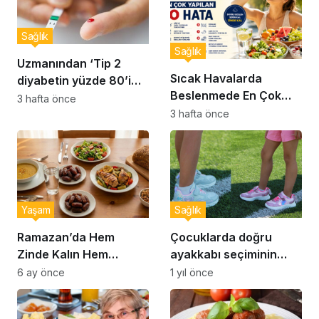
Sağlık
Sağlık
Uzmanından ‘Tip 2
Sıcak Havalarda
diyabetin yüzde 80’i
Beslenmede En Çok
önlenebilir’ uyarısı
3 hafta önce
Yapılan 10 Hata
3 hafta önce
Yaşam
Sağlık
Ramazan’da Hem
Çocuklarda doğru
Zinde Kalın Hem
ayakkabı seçiminin
Susamayın: İftar ve
önemi… Uzmanlar
6 ay önce
1 yıl önce
Sahur İçin Altın Kurallar
uyardı: Doğru ayakkabı
seçimi nasıl yapılır?