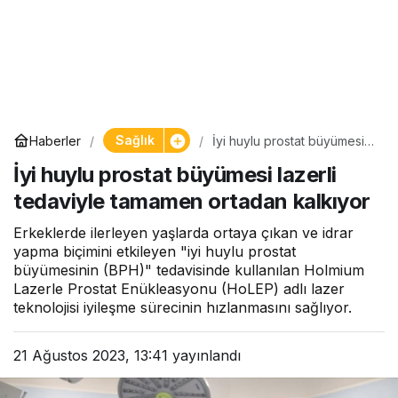
Sağlık
Haberler
İyi huylu prostat büyümesi
lazerli tedaviyle tamamen
İyi huylu prostat büyümesi lazerli
ortadan kalkıyor
tedaviyle tamamen ortadan kalkıyor
Erkeklerde ilerleyen yaşlarda ortaya çıkan ve idrar
yapma biçimini etkileyen "iyi huylu prostat
büyümesinin (BPH)" tedavisinde kullanılan Holmium
Lazerle Prostat Enükleasyonu (HoLEP) adlı lazer
teknolojisi iyileşme sürecinin hızlanmasını sağlıyor.
21 Ağustos 2023, 13:41
yayınlandı