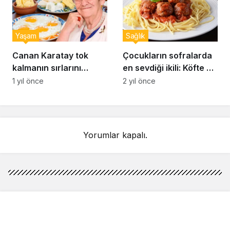
Yaşam
Sağlık
Canan Karatay tok
Çocukların sofralarda
kalmanın sırlarını
en sevdiği ikili: Köfte ve
açıkladı: Sahurda
makarna
1 yıl önce
2 yıl önce
bunları yiyen 12 saat
acıkmıyor
Yorumlar kapalı.