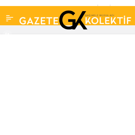
Uzun süre seks
0
Paylaş
yapmayanlar dikkat…
Hem kadınlar hem de
erkeklere kötü haber!