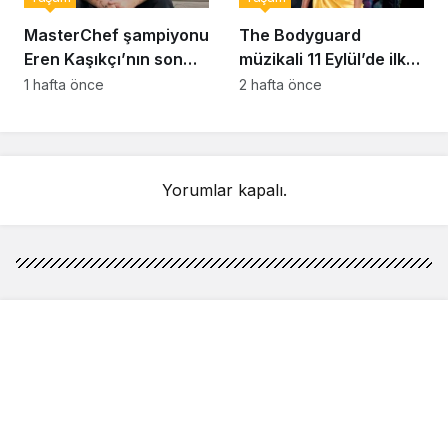
MasterChef şampiyonu
The Bodyguard
Eren Kaşıkçı’nın son
müzikali 11 Eylül’de ilk
anlarındaki kahreden
kez Türkiye’de
1 hafta önce
2 hafta önce
detay ortaya çıktı
sahnelenecek
Yorumlar kapalı.