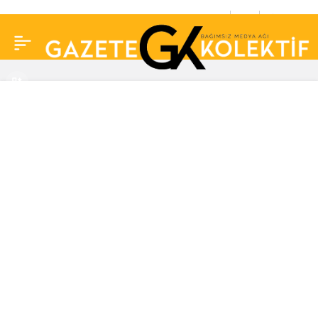
Çocuklar Duymasın’ın
0
Paylaş
Emine’siydi: Melek
Şahin’in son halini
görenler gözlerine
inanamadı