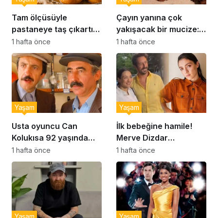
Tam ölçüsüyle
Çayın yanına çok
pastaneye taş çıkartır:
yakışacak bir mucize:
Şekerpare tarifi
Brownie tadında ıslak
1 hafta önce
1 hafta önce
kurabiye tarifi…
Yaşam
Yaşam
Usta oyuncu Can
İlk bebeğine hamile!
Kolukısa 92 yaşında
Merve Dizdar
hayatını kaybetti
sessizliğini bozdu: ‘İsim
1 hafta önce
1 hafta önce
bulmak çok zor’
Yaşam
Yaşam