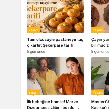
Yaşam
Yaşam
Tam ölçüsüyle pastaneye taş
Çayın ya
çıkartır: Şekerpare tarifi
bir muciz
ıslak kur
5 gün önce
5 gün önc
Yaşam
Yaşam
İlk bebeğine hamile! Merve
MasterCh
Dizdar sessizliğini bozdu:
Kaşıkçı’n