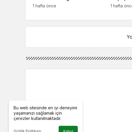
‘İsim bulmak çok zor’
kahreden 
1 hafta önce
1 hafta ön
Yo
Bu web sitesinde en iyi deneyimi
yaşamanızı sağlamak için
çerezler kullanılmaktadır.
Gizlilik Politikası
Kabul