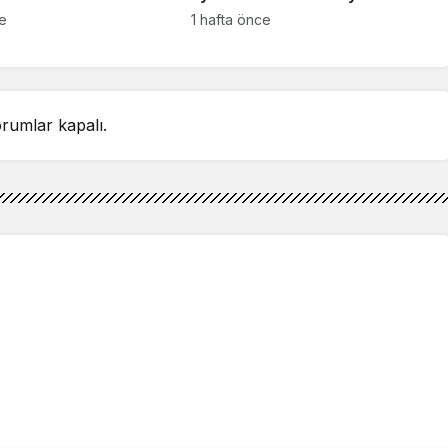
detay ortaya çıktı
sahnelenecek
ce
1 hafta önce
rumlar kapalı.