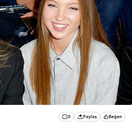
0
Paylaş
Beğen