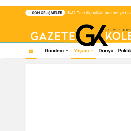
5:31
Tam ölçüsüyle pastaneye taş ç
SON GELIŞMELER
Gündem
Yaşam
Dünya
Politi