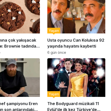
Yaşam
nına çok yakışacak
Usta oyuncu Can Kolukısa 92
e: Brownie tadında
yaşında hayatını kaybetti
abiye tarifi…
e
6 gün önce
Yaşam
ef şampiyonu Eren
The Bodyguard müzikali 11
ın son anlarındaki
Eylül’de ilk kez Türkiye’de