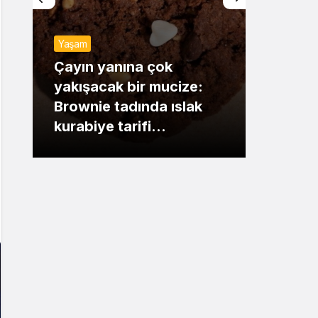
Sistem Modu
Yaşam
Sistem modunu seçin.
Günde
Çayın yanına çok
yakışacak bir mucize:
Mansu
Brownie tadında ıslak
dikka
kurabiye tarifi…
çıkışı