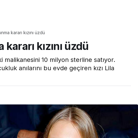
Yaşam
ınma kararı kızını üzdü
Tam ölçüsüyle
kararı kızını üzdü
pastaneye taş çıkartır:
Şekerpare tarifi
 malikanesini 10 milyon sterline satıyor.
kluk anılarını bu evde geçiren kızı Lila