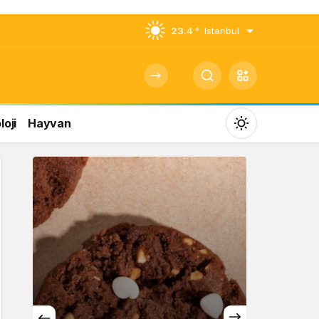
23.4 °
Istanbul
oji
Hayvan
Mod
değiştir
Gündüz Modu
Gündüz modunu seçin.
Gece Modu
Gece modunu seçin.