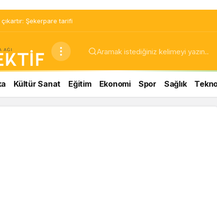
ıkartır: Şekerpare tarifi
ka
Kültür Sanat
Eğitim
Ekonomi
Spor
Sağlık
Teknol