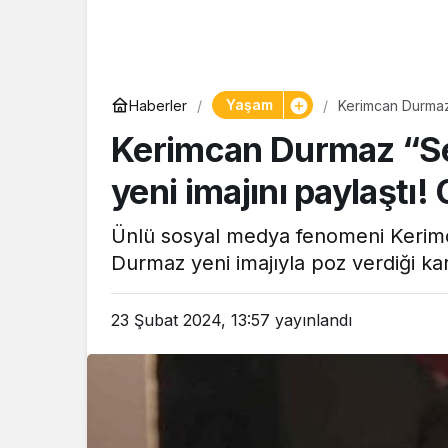
Yaşam
Haberler
Kerimcan Durmaz 
şaşırdı
Kerimcan Durmaz “S
yeni imajını paylaştı!
Ünlü sosyal medya fenomeni Kerimca
Durmaz yeni imajıyla poz verdiği ka
23 Şubat 2024, 13:57
yayınlandı