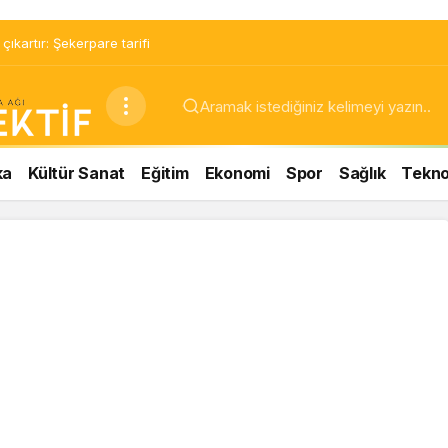
ıkartır: Şekerpare tarifi
ka
Kültür Sanat
Eğitim
Ekonomi
Spor
Sağlık
Teknol