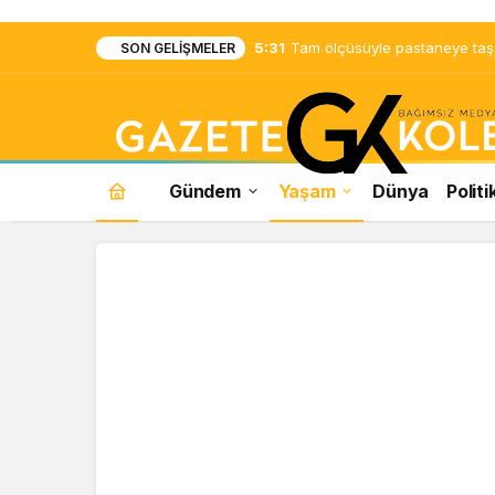
5:31
Tam ölçüsüyle pastaneye taş ç
SON GELIŞMELER
Gündem
Yaşam
Dünya
Politi