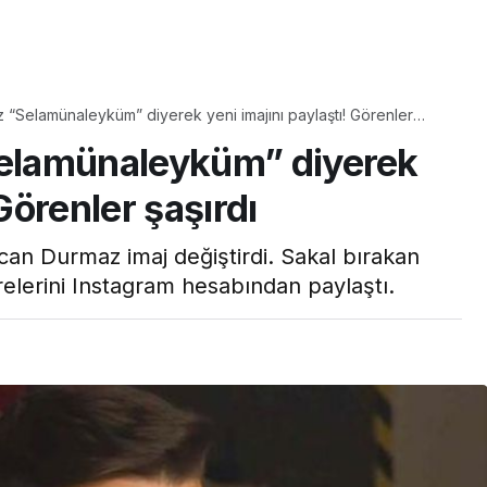
Yaşam
“Selamünaleyküm” diyerek yeni imajını paylaştı! Görenler
Tam ölçüsüyle
elamünaleyküm” diyerek
pastaneye taş çıkartır:
Şekerpare tarifi
 Görenler şaşırdı
n Durmaz imaj değiştirdi. Sakal bırakan
relerini Instagram hesabından paylaştı.