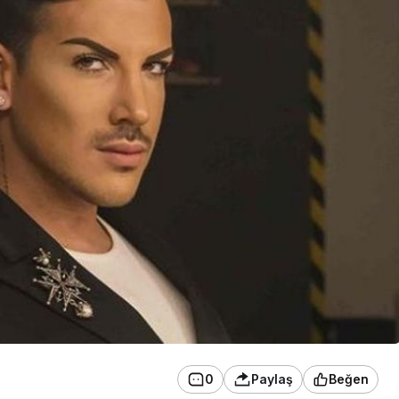
0
Paylaş
Beğen