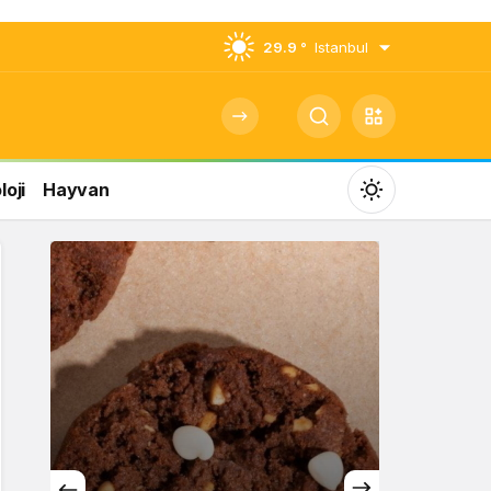
29.9 °
Istanbul
oji
Hayvan
Mod
değiştir
Gündüz Modu
Gündüz modunu seçin.
Gece Modu
Gece modunu seçin.