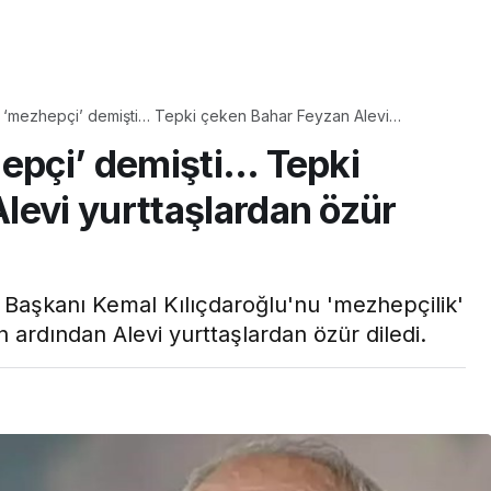
Yaşam
a ‘mezhepçi’ demişti… Tepki çeken Bahar Feyzan Alevi
Tam ölçüsüyle
zür diledi
hepçi’ demişti… Tepki
pastaneye taş çıkartır:
Şekerpare tarifi
levi yurttaşlardan özür
Başkanı Kemal Kılıçdaroğlu'nu 'mezhepçilik'
n ardından Alevi yurttaşlardan özür diledi.