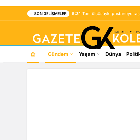
5:31
Tam ölçüsüyle pastaneye taş ç
SON GELIŞMELER
Gündem
Yaşam
Dünya
Politi