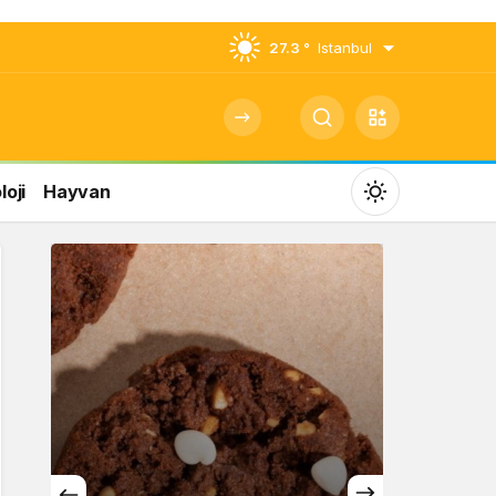
27.3 °
Istanbul
oji
Hayvan
Mod
değiştir
Gündüz Modu
Gündüz modunu seçin.
Gece Modu
Gece modunu seçin.