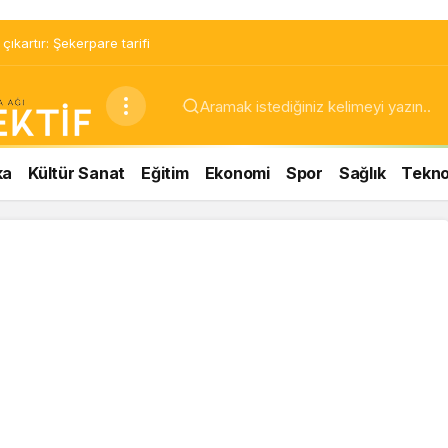
ıkartır: Şekerpare tarifi
ka
Kültür Sanat
Eğitim
Ekonomi
Spor
Sağlık
Teknol