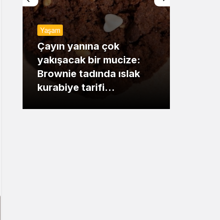
Sistem Modu
Yaşam
Sistem modunu seçin.
Günde
Çayın yanına çok
yakışacak bir mucize:
Mansu
Brownie tadında ıslak
dikka
kurabiye tarifi…
çıkışı