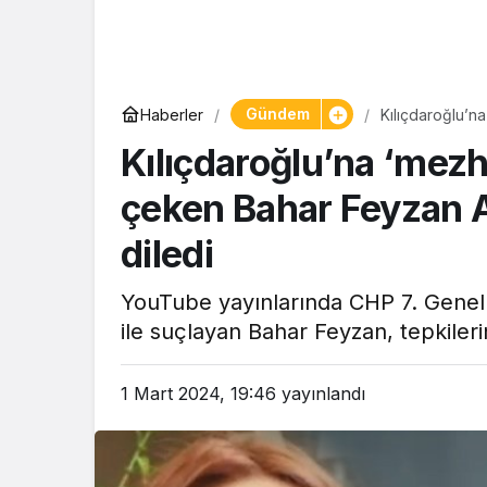
Gündem
Haberler
Kılıçdaroğlu’n
yurttaşlardan ö
Kılıçdaroğlu’na ‘mez
çeken Bahar Feyzan A
diledi
YouTube yayınlarında CHP 7. Genel 
ile suçlayan Bahar Feyzan, tepkileri
1 Mart 2024, 19:46
yayınlandı