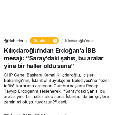
Gündem
Haberler
Kılıçdaroğlu’ndan
Erdoğan’a İBB mesajı:
Kılıçdaroğlu’ndan Erdoğan’a İBB
“Saray’daki şahıs, bu
aralar yine bir haller oldu
mesajı: “Saray’daki şahıs, bu aralar
sana”
yine bir haller oldu sana”
CHP Genel Başkanı Kemal Kılıçdaroğlu, İçişleri
Bakanlığı'nın, İstanbul Büyükşehir Belediyesi'ne "özel
teftiş" kararının ardından Cumhurbaşkanı Recep
Tayyip Erdoğan'a seslenerek, "Saray'daki Şahıs, bu
aralar yine bir haller oldu sana. İstanbul'da bir şeylere
zemin mi oluşturuyorsun?" dedi.