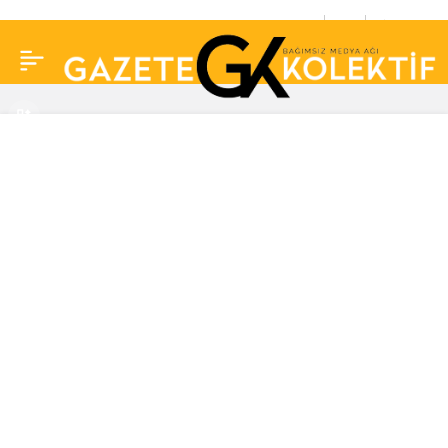
Murat Ongun: Bu
0
Paylaş
saatten sonra İBB
Başkanı Ekrem
İmamoğlu millete
emanettir