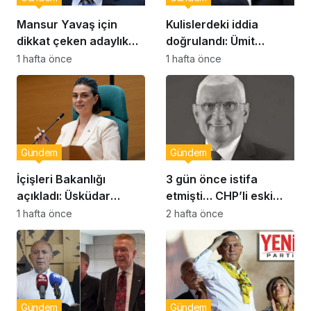
Mansur Yavaş için
Kulislerdeki iddia
dikkat çeken adaylık
doğrulandı: Ümit
çıkışı
Dikbayır AKP’ye mi
1 hafta önce
1 hafta önce
geçiyor!
Gündem
Gündem
İçişleri Bakanlığı
3 gün önce istifa
açıkladı: Üsküdar
etmişti… CHP’li eski
Belediye Başkanı
vekil Orhan Ziya Diren
1 hafta önce
2 hafta önce
Sinem Dedetaş
hayatını kaybetti!
görevden uzaklaştırıldı
Gündem
Gündem