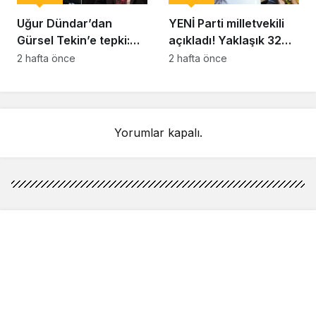
Uğur Dündar’dan
YENİ Parti milletvekili
Gürsel Tekin’e tepki:
açıkladı! Yaklaşık 32
Hakkında suç
bin yurttaş bağış yaptı:
2 hafta önce
2 hafta önce
duyurusunda
Ne kadar toplandı?
bulunacağım
Yorumlar kapalı.