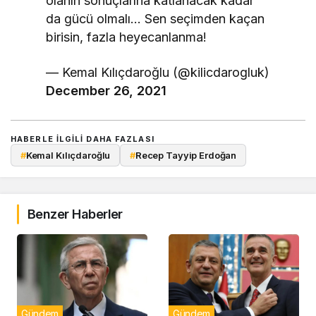
olanın sonuçlarına katlanacak kadar
da gücü olmalı… Sen seçimden kaçan
birisin, fazla heyecanlanma!
— Kemal Kılıçdaroğlu (@kilicdarogluk)
December 26, 2021
HABERLE ILGILI DAHA FAZLASI
#
Kemal Kılıçdaroğlu
#
Recep Tayyip Erdoğan
Benzer Haberler
Gündem
Gündem