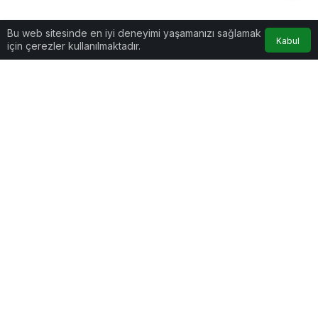
Bu web sitesinde en iyi deneyimi yaşamanızı sağlamak
Kabul
için çerezler kullanılmaktadır.
Sağlık
Haberler
Kışın artan kalp damar
hastalıklarından korunma
Kışın artan kalp damar
önerileri
hastalıklarından korunma önerileri
Bolu Abant İzzet Baysal Üniversitesi (BAİBÜ) Eğitim ve
Araştırma Hastanesi Başhekimi nöroloji uzmanı Doç.
Dr. Muhammed Nur Ögün, özellikle 80 yaş üstü
kişilerde kış aylarında daha fazla kalp damar hastalığı,
kalp krizi görülebildiğini belirtti.