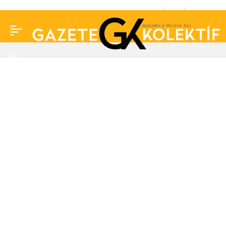
Kışın artan kalp damar
0
Paylaş
hastalıklarından
korunma önerileri