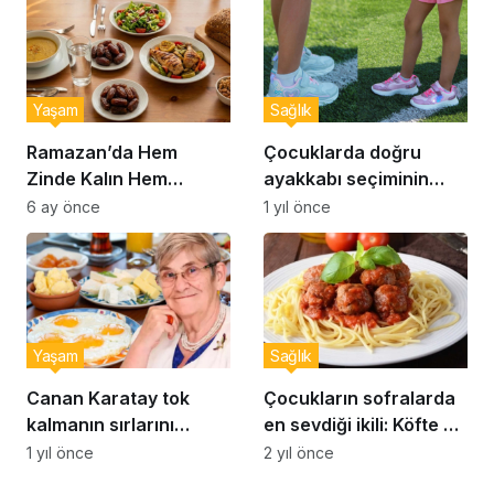
Yaşam
Sağlık
Ramazan’da Hem
Çocuklarda doğru
Zinde Kalın Hem
ayakkabı seçiminin
Susamayın: İftar ve
önemi… Uzmanlar
6 ay önce
1 yıl önce
Sahur İçin Altın Kurallar
uyardı: Doğru ayakkabı
seçimi nasıl yapılır?
Yaşam
Sağlık
Canan Karatay tok
Çocukların sofralarda
kalmanın sırlarını
en sevdiği ikili: Köfte ve
açıkladı: Sahurda
makarna
1 yıl önce
2 yıl önce
bunları yiyen 12 saat