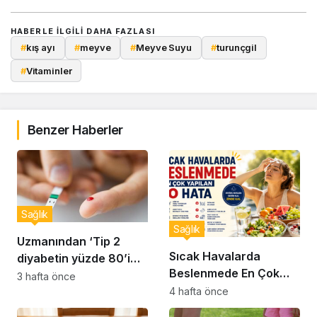
HABERLE ILGILI DAHA FAZLASI
#
kış ayı
#
meyve
#
Meyve Suyu
#
turunçgil
#
Vitaminler
Benzer Haberler
Sağlık
Sağlık
Uzmanından ‘Tip 2
Sıcak Havalarda
diyabetin yüzde 80’i
Beslenmede En Çok
önlenebilir’ uyarısı
3 hafta önce
Yapılan 10 Hata
4 hafta önce