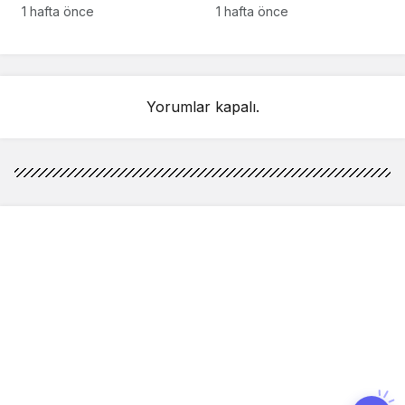
anlarındaki kahreden
kez Türkiye’de
1 hafta önce
1 hafta önce
detay ortaya çıktı
sahnelenecek
Yorumlar kapalı.