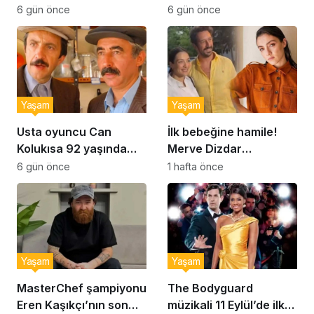
Şekerpare tarifi
Brownie tadında ıslak
6 gün önce
6 gün önce
kurabiye tarifi…
Yaşam
Yaşam
Usta oyuncu Can
İlk bebeğine hamile!
Kolukısa 92 yaşında
Merve Dizdar
hayatını kaybetti
sessizliğini bozdu: ‘İsim
6 gün önce
1 hafta önce
bulmak çok zor’
Yaşam
Yaşam
MasterChef şampiyonu
The Bodyguard
Eren Kaşıkçı’nın son
müzikali 11 Eylül’de ilk