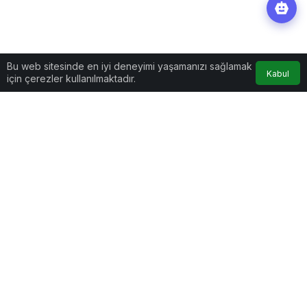
Bu web sitesinde en iyi deneyimi yaşamanızı sağlamak
Kabul
için çerezler kullanılmaktadır.
Yaşam
Haberler
Necati Şaşmaz ‘Hazırlık
içerisindeyim’ demişti!
Necati Şaşmaz ‘Hazırlık
‘Kurtlar Vadisi’ geri mi
dönüyor?
içerisindeyim’ demişti! ‘Kurtlar Vadisi’
geri mi dönüyor?
Yaklaşık 20 yıl farklı isimlerle farklı kanallarda
yayınlanan ve Türkiye'nin en çok izlenen dizilerinden
olan Kurtlar Vadisi'nin yeni bir proje ile dijital