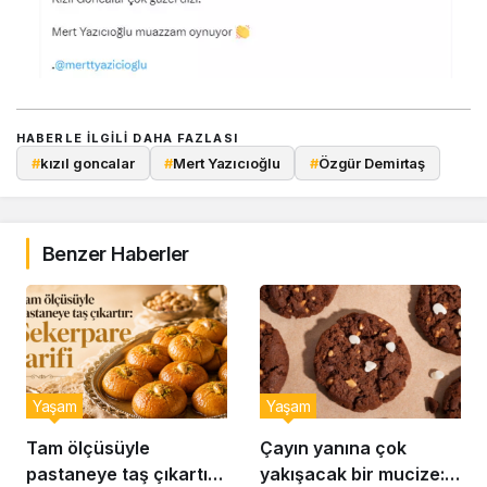
HABERLE ILGILI DAHA FAZLASI
#
kızıl goncalar
#
Mert Yazıcıoğlu
#
Özgür Demirtaş
Benzer Haberler
Yaşam
Yaşam
Tam ölçüsüyle
Çayın yanına çok
pastaneye taş çıkartır:
yakışacak bir mucize: