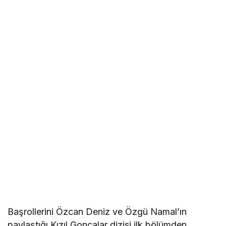
Başrollerini Özcan Deniz ve Özgü Namal’ın
paylaştığı Kızıl Goncalar dizisi ilk bölümden