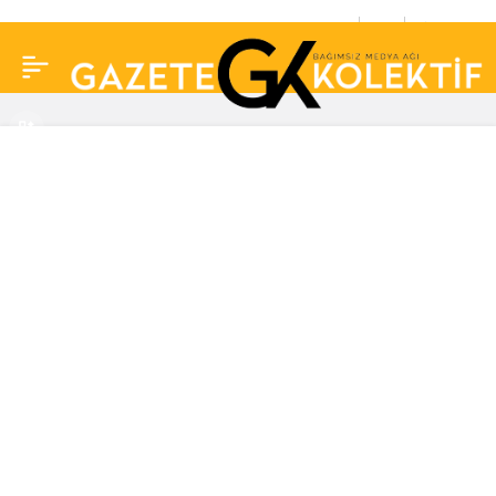
Necati Şaşmaz ‘Hazırlık
0
Paylaş
içerisindeyim’ demişti!
‘Kurtlar Vadisi’ geri mi
dönüyor?