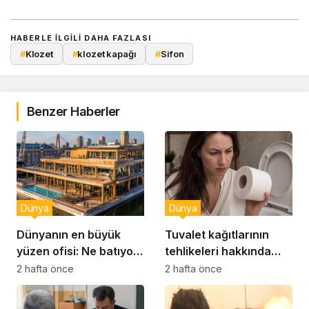
HABERLE ILGILI DAHA FAZLASI
#
Klozet
#
klozet kapağı
#
Sifon
Benzer Haberler
Dünya
Dünya
Dünyanın en büyük
Tuvalet kağıtlarının
yüzen ofisi: Ne batıyor
tehlikeleri hakkında
ne yerinde kalıyor
yeni uyarılar
2 hafta önce
2 hafta önce