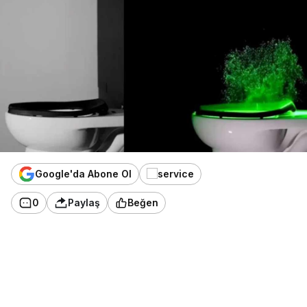
Google'da Abone Ol
0
Paylaş
Beğen