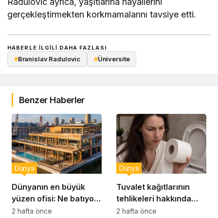
Radulovic ayrıca, yaşıtlarına hayallerini
gerçekleştirmekten korkmamalarını tavsiye etti.
HABERLE ILGILI DAHA FAZLASI
#
Branislav Radulovic
#
Üniversite
Benzer Haberler
Dünya
Dünya
Dünyanın en büyük
Tuvalet kağıtlarının
yüzen ofisi: Ne batıyor
tehlikeleri hakkında
ne yerinde kalıyor
yeni uyarılar
2 hafta önce
2 hafta önce