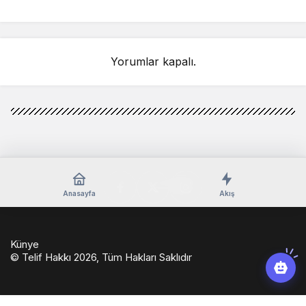
Yorumlar kapalı.
Anasayfa
Akış
Künye
© Telif Hakkı 2026, Tüm Hakları Saklıdır
casino
eseranaokulu.com
tagsylvania.com
eşya
betkolik
teslabahis
depolama
giriş
casinoport
verabet