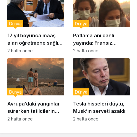
Dünya
Dünya
17 yıl boyunca maaş
Patlama anı canlı
alan öğretmene sağlık
yayında: Fransız
raporu soruşturması
muhabir şaşkın
2 hafta önce
2 hafta önce
Dünya
Dünya
Avrupa’daki yangınlar
Tesla hisseleri düştü,
sürerken tatilcilerin
Musk’ın serveti azaldı
kayıtsızlığı tepki yarattı
2 hafta önce
2 hafta önce