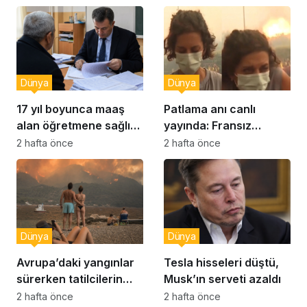
Dünya
Dünya
17 yıl boyunca maaş
Patlama anı canlı
alan öğretmene sağlık
yayında: Fransız
raporu soruşturması
muhabir şaşkın
2 hafta önce
2 hafta önce
Dünya
Dünya
Avrupa’daki yangınlar
Tesla hisseleri düştü,
sürerken tatilcilerin
Musk’ın serveti azaldı
kayıtsızlığı tepki yarattı
2 hafta önce
2 hafta önce