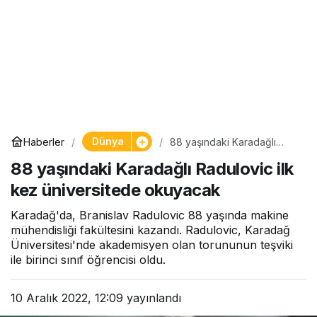
Dünya
Haberler
88 yaşındaki Karadağlı
Radulovic ilk kez
88 yaşındaki Karadağlı Radulovic ilk
üniversitede okuyacak
kez üniversitede okuyacak
Karadağ'da, Branislav Radulovic 88 yaşında makine
mühendisliği fakültesini kazandı. Radulovic, Karadağ
Üniversitesi'nde akademisyen olan torununun teşviki
ile birinci sınıf öğrencisi oldu.
10 Aralık 2022, 12:09
yayınlandı