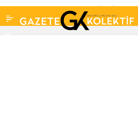
88 yaşındaki Karadağlı
0
Paylaş
Radulovic ilk kez
üniversitede okuyacak