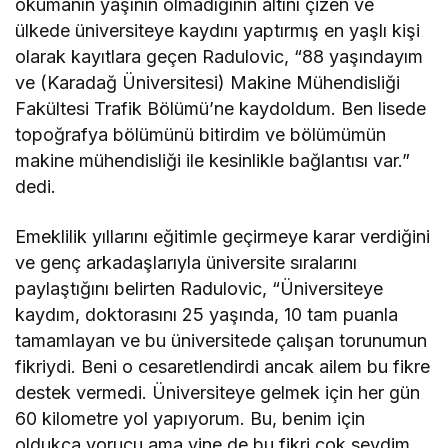
okumanın yaşının olmadığının altını çizen ve
ülkede üniversiteye kaydını yaptırmış en yaşlı kişi
olarak kayıtlara geçen Radulovic, “88 yaşındayım
ve (Karadağ Üniversitesi) Makine Mühendisliği
Fakültesi Trafik Bölümü’ne kaydoldum. Ben lisede
topoğrafya bölümünü bitirdim ve bölümümün
makine mühendisliği ile kesinlikle bağlantısı var.”
dedi.
Emeklilik yıllarını eğitimle geçirmeye karar verdiğini
ve genç arkadaşlarıyla üniversite sıralarını
paylaştığını belirten Radulovic, “Üniversiteye
kaydım, doktorasını 25 yaşında, 10 tam puanla
tamamlayan ve bu üniversitede çalışan torunumun
fikriydi. Beni o cesaretlendirdi ancak ailem bu fikre
destek vermedi. Üniversiteye gelmek için her gün
60 kilometre yol yapıyorum. Bu, benim için
oldukça yorucu ama yine de bu fikri çok sevdim