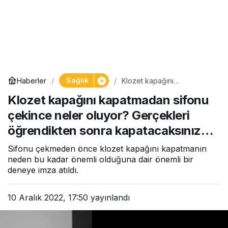
Sağlık
Haberler
Klozet kapağını
kapatmadan sifonu çekince
Klozet kapağını kapatmadan sifonu
neler oluyor? Gerçekleri
öğrendikten sonra
çekince neler oluyor? Gerçekleri
kapatacaksınız…
öğrendikten sonra kapatacaksınız…
Sifonu çekmeden önce klozet kapağını kapatmanın
neden bu kadar önemli olduğuna dair önemli bir
deneye imza atıldı.
10 Aralık 2022, 17:50
yayınlandı