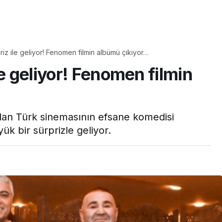
Yaşam
riz ile geliyor! Fenomen filmin albümü çıkıyor…
Tam ölçüsüyle
le geliyor! Fenomen filmin
pastaneye taş çıkartır:
Şekerpare tarifi
olan Türk sinemasının efsane komedisi
k bir sürprizle geliyor.