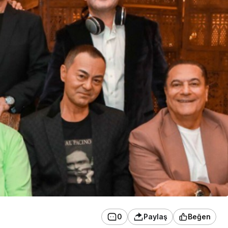
0
Paylaş
Beğen