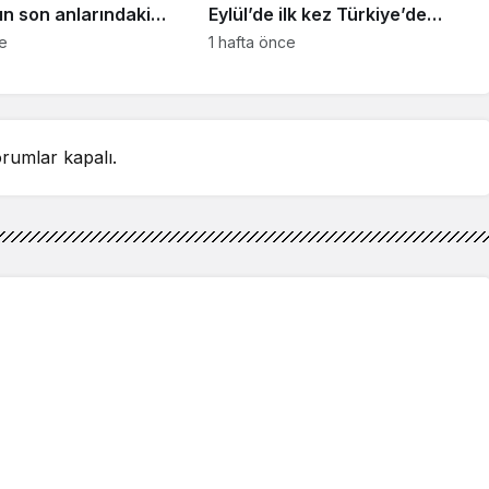
ın son anlarındaki
Eylül’de ilk kez Türkiye’de
detay ortaya çıktı
sahnelenecek
ce
1 hafta önce
rumlar kapalı.