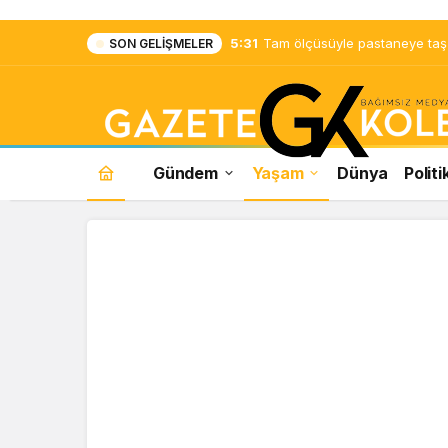
5:31
Tam ölçüsüyle pastaneye taş ç
SON GELIŞMELER
Gündem
Yaşam
Dünya
Politi