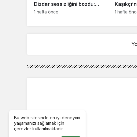
Dizdar sessizliğini bozdu:
Kaşıkçı’n
‘İsim bulmak çok zor’
kahreden 
1 hafta önce
1 hafta ön
Yo
Bu web sitesinde en iyi deneyimi
yaşamanızı sağlamak için
çerezler kullanılmaktadır.