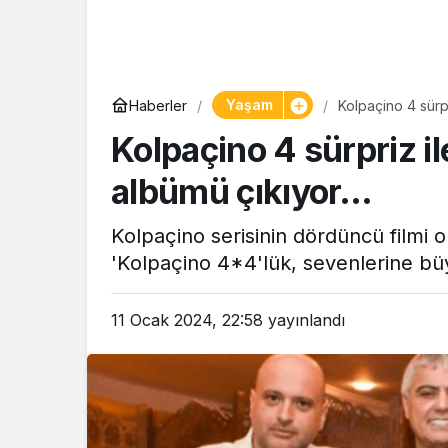
Yaşam
Haberler
Kolpaçino 4 sürp
Kolpaçino 4 sürpriz i
albümü çıkıyor…
Kolpaçino serisinin dördüncü filmi 
'Kolpaçino 4*4'lük, sevenlerine büyü
11 Ocak 2024, 22:58
yayınlandı