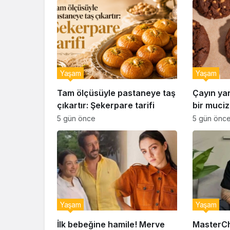
Yaşam
Yaşam
Tam ölçüsüyle pastaneye taş
Çayın ya
çıkartır: Şekerpare tarifi
bir muciz
ıslak kur
5 gün önce
5 gün önc
Yaşam
Yaşam
İlk bebeğine hamile! Merve
MasterCh