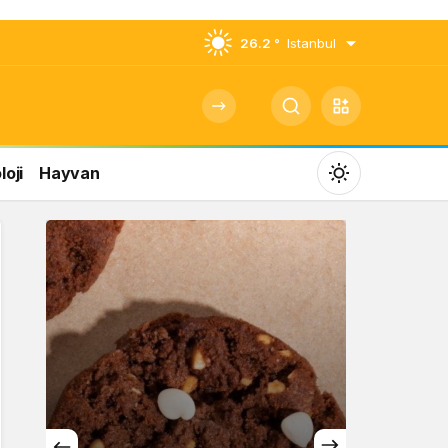
26.2 °
Istanbul
oji
Hayvan
Mod
değiştir
Gündüz Modu
Gündüz modunu seçin.
Gece Modu
Gece modunu seçin.