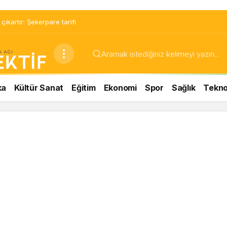
ıkartır: Şekerpare tarifi
ka
Kültür Sanat
Eğitim
Ekonomi
Spor
Sağlık
Teknol