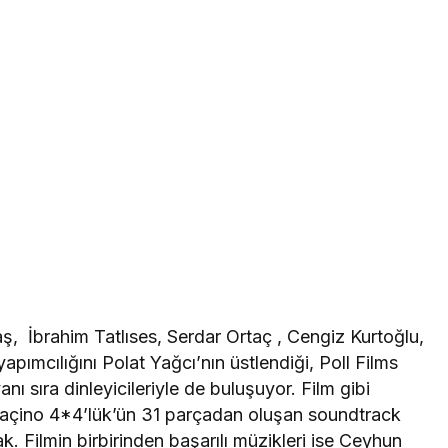
, İbrahim Tatlıses, Serdar Ortaç , Cengiz Kurtoğlu,
apımcılığını Polat Yağcı’nın üstlendiği, Poll Films
yanı sıra dinleyicileriyle de buluşuyor. Film gibi
lpaçino 4*4’lük’ün 31 parçadan oluşan soundtrack
. Filmin birbirinden başarılı müzikleri ise Ceyhun