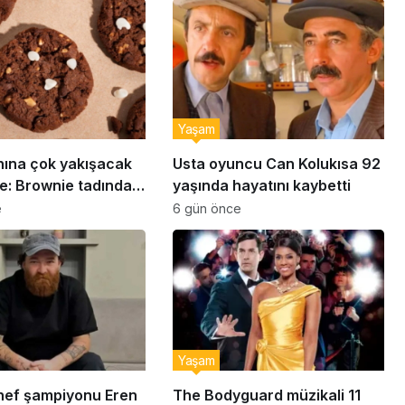
Yaşam
nına çok yakışacak
Usta oyuncu Can Kolukısa 92
e: Brownie tadında
yaşında hayatını kaybetti
abiye tarifi…
e
6 gün önce
Yaşam
ef şampiyonu Eren
The Bodyguard müzikali 11