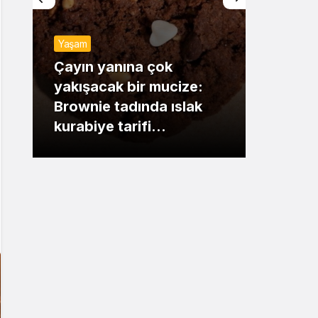
Sistem Modu
Yaşam
Sistem modunu seçin.
Günde
Çayın yanına çok
yakışacak bir mucize:
Mansu
Brownie tadında ıslak
dikka
kurabiye tarifi…
çıkışı