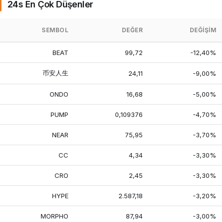
24s En Çok Düşenler
SEMBOL
DEĞER
DEĞIŞIM
BEAT
99,72
-12,40%
币安人生
24,11
-9,00%
ONDO
16,68
-5,00%
PUMP
0,109376
-4,70%
NEAR
75,95
-3,70%
CC
4,34
-3,30%
CRO
2,45
-3,30%
HYPE
2.587,18
-3,20%
MORPHO
87,94
-3,00%