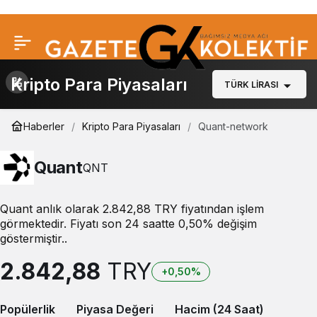
Kripto Para Piyasaları
TÜRK LIRASI
Haberler
Kripto Para Piyasaları
Quant-network
Quant
QNT
Quant anlık olarak 2.842,88 TRY fiyatından işlem
görmektedir. Fiyatı son 24 saatte 0,50% değişim
göstermiştir..
2.842,88
TRY
+0,50%
Popülerlik
Piyasa Değeri
Hacim (24 Saat)