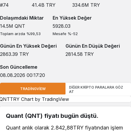
#74
41.4B
TRY
334.6M
TRY
Dolaşımdaki Miktar
En Yüksek Değer
14.5M
QNT
5928.03
Toplam arzda %99,53
Mesafe %-52
Günün En Yüksek Değeri
Günün En Düşük Değeri
2863.39
TRY
2814.58
TRY
Son Güncelleme
08.08.2026 00:17:20
DIĞER KRIPTO PARALARA GÖZ
TRADINGVIEW
AT
QNTTRY Chart
by TradingView
Quant (QNT) fiyatı bugün düştü.
Quant anlık olarak 2.842,88TRY fiyatından işlem