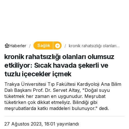
Sağlık
Haberler
kronik rahatsızlığı olanları
olumsuz etkiliyor: Sıcak
kronik rahatsızlığı olanları olumsuz
havada şekerli ve tuzlu
içecekler içmek
etkiliyor: Sıcak havada şekerli ve
tuzlu içecekler içmek
Trakya Üniversitesi Tıp Fakültesi Kardiyoloji Ana Bilim
Dalı Başkanı Prof. Dr. Servet Altay, "Doğal suyu
tüketmek her zaman en uygunudur. Meşrubat
tüketirken çok dikkat etmeliyiz. Bilindiği gibi
meşrubatlarda katkı maddeleri bulunuyor." dedi.
27 Ağustos 2023, 18:01
yayınlandı