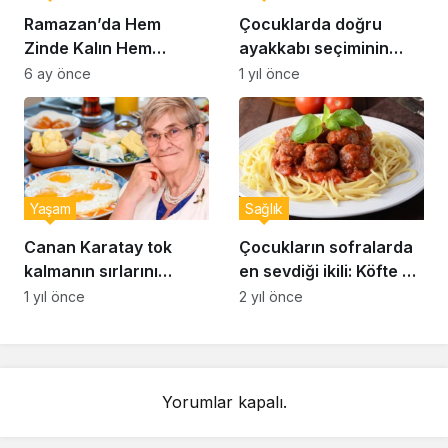
Ramazan’da Hem
Çocuklarda doğru
Zinde Kalın Hem
ayakkabı seçiminin
Susamayın: İftar ve
önemi… Uzmanlar
6 ay önce
1 yıl önce
Sahur İçin Altın Kurallar
uyardı: Doğru ayakkabı
seçimi nasıl yapılır?
Yaşam
Sağlık
Canan Karatay tok
Çocukların sofralarda
kalmanın sırlarını
en sevdiği ikili: Köfte ve
açıkladı: Sahurda
makarna
1 yıl önce
2 yıl önce
bunları yiyen 12 saat
acıkmıyor
Yorumlar kapalı.