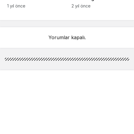
açıkladı: Sahurda
makarna
1 yıl önce
2 yıl önce
bunları yiyen 12 saat
acıkmıyor
Yorumlar kapalı.