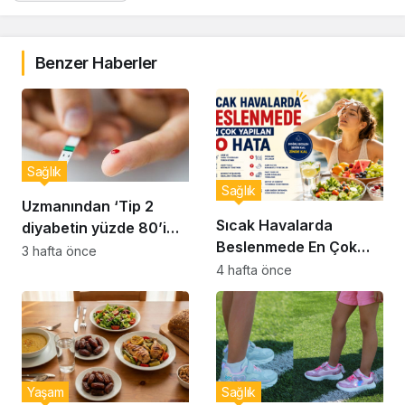
Benzer Haberler
Sağlık
Sağlık
Uzmanından ‘Tip 2
Sıcak Havalarda
diyabetin yüzde 80’i
Beslenmede En Çok
önlenebilir’ uyarısı
3 hafta önce
Yapılan 10 Hata
4 hafta önce
Yaşam
Sağlık