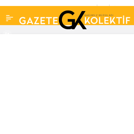
Sinsi ilerleyip körlüğe
0
Paylaş
neden olabiliyor: Göz
tansiyonu