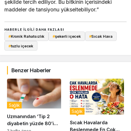
şekilde tercih ediliyor. Bu bitkinin içerisindeki
maddeler de tansiyonu yükseltebiliyor.”
HABERLE ILGILI DAHA FAZLASI
#
Kronik Rahatsızlık
#
şekerli içecek
#
Sıcak Hava
#
tuzlu içecek
Benzer Haberler
Sağlık
Sağlık
Uzmanından ‘Tip 2
Sıcak Havalarda
diyabetin yüzde 80’i
Beslenmede En Çok
önlenebilir’ uyarısı
3 hafta önce