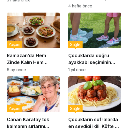
Yapılan 10 Hata
4 hafta önce
Yaşam
Sağlık
Ramazan’da Hem
Çocuklarda doğru
Zinde Kalın Hem
ayakkabı seçiminin
Susamayın: İftar ve
önemi… Uzmanlar
6 ay önce
1 yıl önce
Sahur İçin Altın Kurallar
uyardı: Doğru ayakkabı
seçimi nasıl yapılır?
Yaşam
Sağlık
Canan Karatay tok
Çocukların sofralarda
kalmanın sırlarını
en sevdiği ikili: Köfte ve