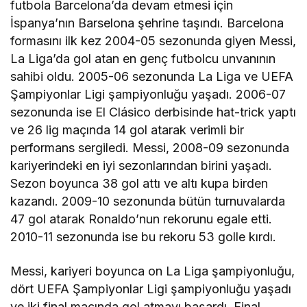
futbola Barcelona’da devam etmesi için
İspanya’nın Barselona şehrine taşındı. Barcelona
formasını ilk kez 2004-05 sezonunda giyen Messi,
La Liga’da gol atan en genç futbolcu unvanının
sahibi oldu. 2005-06 sezonunda La Liga ve UEFA
Şampiyonlar Ligi şampiyonluğu yaşadı. 2006-07
sezonunda ise El Clásico derbisinde hat-trick yaptı
ve 26 lig maçında 14 gol atarak verimli bir
performans sergiledi. Messi, 2008-09 sezonunda
kariyerindeki en iyi sezonlarından birini yaşadı.
Sezon boyunca 38 gol attı ve altı kupa birden
kazandı. 2009-10 sezonunda bütün turnuvalarda
47 gol atarak Ronaldo’nun rekorunu egale etti.
2010-11 sezonunda ise bu rekoru 53 golle kırdı.
Messi, kariyeri boyunca on La Liga şampiyonluğu,
dört UEFA Şampiyonlar Ligi şampiyonluğu yaşadı
ve iki final maçında gol atmayı başardı. Final