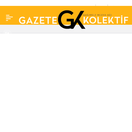
ABD’li şarkıcı Drake’ten
0
Paylaş
2022 FIFA Dünya
Kupası’nda 1 milyon
dolarlık bahis