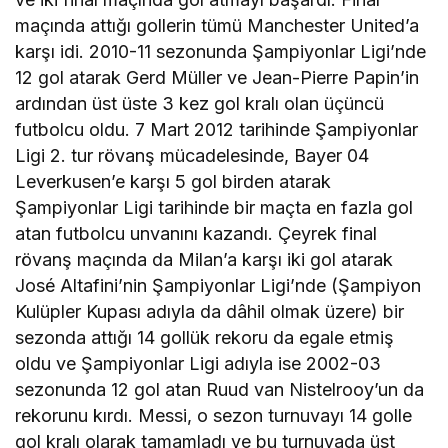
maçında attığı gollerin tümü Manchester United’a
karşı idi. 2010-11 sezonunda Şampiyonlar Ligi’nde
12 gol atarak Gerd Müller ve Jean-Pierre Papin’in
ardından üst üste 3 kez gol kralı olan üçüncü
futbolcu oldu. 7 Mart 2012 tarihinde Şampiyonlar
Ligi 2. tur rövanş mücadelesinde, Bayer 04
Leverkusen’e karşı 5 gol birden atarak
Şampiyonlar Ligi tarihinde bir maçta en fazla gol
atan futbolcu unvanını kazandı. Çeyrek final
rövanş maçında da Milan’a karşı iki gol atarak
José Altafini’nin Şampiyonlar Ligi’nde (Şampiyon
Kulüpler Kupası adıyla da dâhil olmak üzere) bir
sezonda attığı 14 gollük rekoru da egale etmiş
oldu ve Şampiyonlar Ligi adıyla ise 2002-03
sezonunda 12 gol atan Ruud van Nistelrooy’un da
rekorunu kırdı. Messi, o sezon turnuvayı 14 golle
gol kralı olarak tamamladı ve bu turnuvada üst