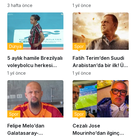
‘Asla bir erkeğe bağımlı
Selin Hürmeriç
3 hafta önce
1 yıl önce
olmayın’
Dünya
Spor
5 aylık hamile Brezilyalı
Fatih Terim’den Suudi
voleybolcu herkesi
Arabistan’da bir ilk! Üst
şaşırttı!
üste iki maçını…
1 yıl önce
1 yıl önce
Spor
Spor
Felipe Melo’dan
Cezalı Jose
Galatasaray-
Mourinho’dan ilginç