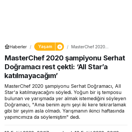
Yaşam
Haberler
MasterChef 2020
şampiyonu Serhat
MasterChef 2020 şampiyonu Serhat
Doğramacı rest çekti: ‘All
Star’a katılmayacağım’
Doğramacı rest çekti: ‘All Star’a
katılmayacağım’
MasterChef 2020 şampiyonu Serhat Doğramacı, All
Star'a katılmayacağını söyledi. Yoğun bir iş temposu
bulunan ve yarışmada yer almak istemediğini söyleyen
Doğramacı, "Ama benim aynı şeyi iki kere tekrarlamak
gibi bir şeyim asla olmadı. Yarışmanın ikinci haftasında
yapımcımıza da söylemiştim" dedi.