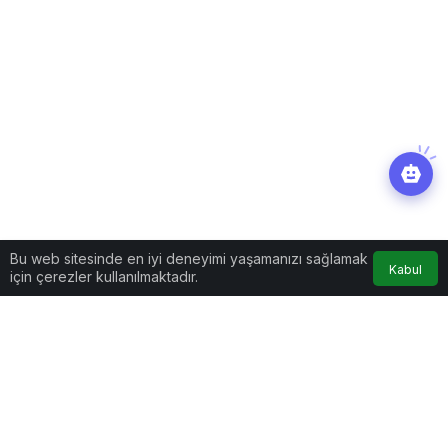
Bu web sitesinde en iyi deneyimi yaşamanızı sağlamak
Kabul
için çerezler kullanılmaktadır.
Yaşam
Haberler
Netflix’ten yılın ikinci dev