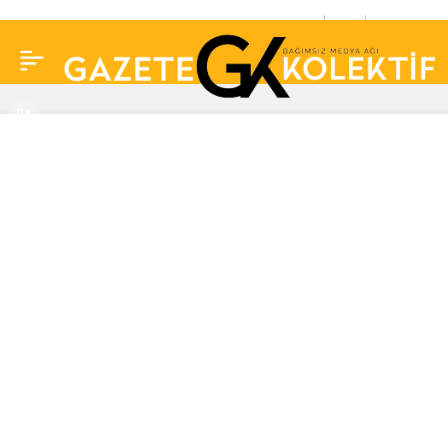
Netflix’ten yılın ikinci
0
Paylaş
dev zammı