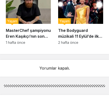
Yaşam
Yaşam
MasterChef şampiyonu
The Bodyguard
Eren Kaşıkçı’nın son
müzikali 11 Eylül’de ilk
anlarındaki kahreden
kez Türkiye’de
1 hafta önce
2 hafta önce
detay ortaya çıktı
sahnelenecek
Yorumlar kapalı.