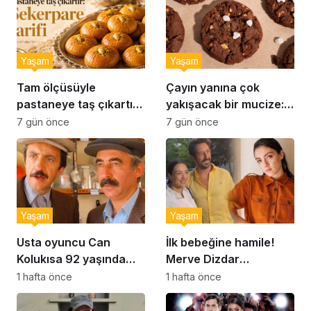
Yaşam
Yaşam
Tam ölçüsüyle
Çayın yanına çok
pastaneye taş çıkartır:
yakışacak bir mucize:
Şekerpare tarifi
Brownie tadında ıslak
7 gün önce
7 gün önce
kurabiye tarifi…
Yaşam
Yaşam
Usta oyuncu Can
İlk bebeğine hamile!
Kolukısa 92 yaşında
Merve Dizdar
hayatını kaybetti
sessizliğini bozdu: ‘İsim
1 hafta önce
1 hafta önce
bulmak çok zor’