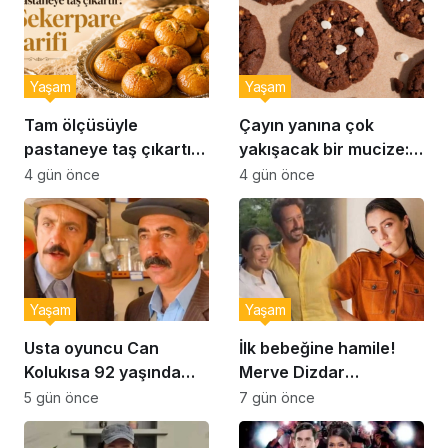
Yaşam
Yaşam
Tam ölçüsüyle
Çayın yanına çok
pastaneye taş çıkartır:
yakışacak bir mucize:
Şekerpare tarifi
Brownie tadında ıslak
4 gün önce
4 gün önce
kurabiye tarifi…
Yaşam
Yaşam
Usta oyuncu Can
İlk bebeğine hamile!
Kolukısa 92 yaşında
Merve Dizdar
hayatını kaybetti
sessizliğini bozdu: ‘İsim
5 gün önce
7 gün önce
bulmak çok zor’