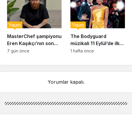
Yaşam
Yaşam
MasterChef şampiyonu
The Bodyguard
Eren Kaşıkçı’nın son
müzikali 11 Eylül’de ilk
anlarındaki kahreden
kez Türkiye’de
7 gün önce
1 hafta önce
detay ortaya çıktı
sahnelenecek
Yorumlar kapalı.