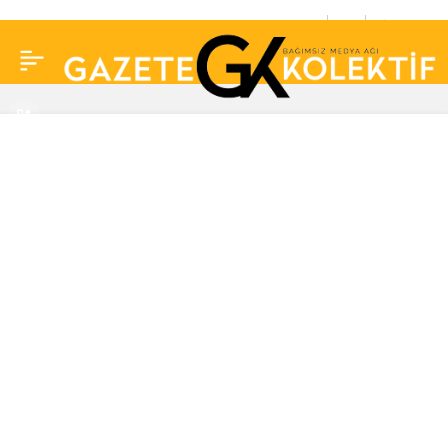
Kim Milyoner Olmak
1
Paylaş
İster Dede Korkut
hikayeleri ve
karakterleri kimler?