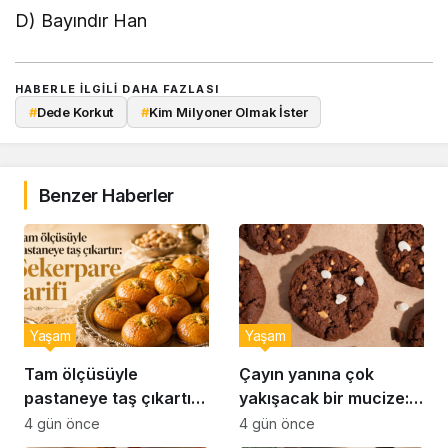
D) Bayındır Han
HABERLE ILGILI DAHA FAZLASI
#
Dede Korkut
#
Kim Milyoner Olmak İster
Benzer Haberler
Yaşam
Yaşam
Tam ölçüsüyle
Çayın yanına çok
pastaneye taş çıkartır:
yakışacak bir mucize:
Şekerpare tarifi
Brownie tadında ıslak
4 gün önce
4 gün önce
kurabiye tarifi…