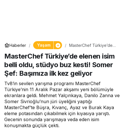
Yaşam
Haberler
MasterChef Türkiye’de
elenen isim belli oldu,
MasterChef Türkiye’de elenen isim
stüdyo buz kesti! Somer
Şef: Başımıza ilk kez
belli oldu, stüdyo buz kesti! Somer
geliyor
Şef: Başımıza ilk kez geliyor
Tv8’in sevilen yarışma programı MasterChef
Türkiye’nin 11 Aralık Pazar akşamı yeni bölümüyle
ekranlara geldi. Mehmet Yalçınkaya, Danilo Zanna ve
Somer Sivrioğlu’nun jüri üyeliğini yaptığı
MasterChef’te Büşra, Kıvanç, Ayaz ve Burak Kaya
eleme potasından çıkabilmek için kıyasıya yarıştı.
Gecenin sonunda yarışmaya veda eden isim
konuşmakta güçlük çekti.