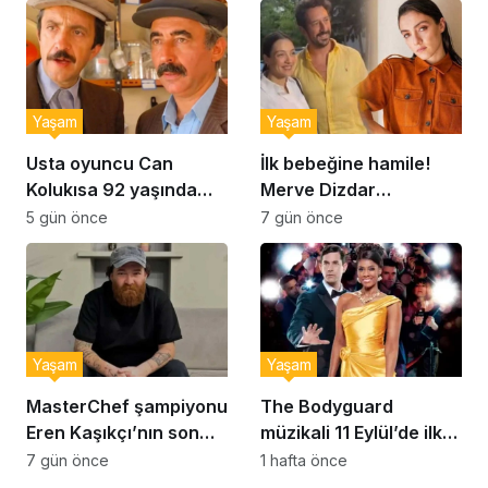
Yaşam
Yaşam
Usta oyuncu Can
İlk bebeğine hamile!
Kolukısa 92 yaşında
Merve Dizdar
hayatını kaybetti
sessizliğini bozdu: ‘İsim
5 gün önce
7 gün önce
bulmak çok zor’
Yaşam
Yaşam
MasterChef şampiyonu
The Bodyguard
Eren Kaşıkçı’nın son
müzikali 11 Eylül’de ilk
anlarındaki kahreden
kez Türkiye’de
7 gün önce
1 hafta önce
detay ortaya çıktı
sahnelenecek