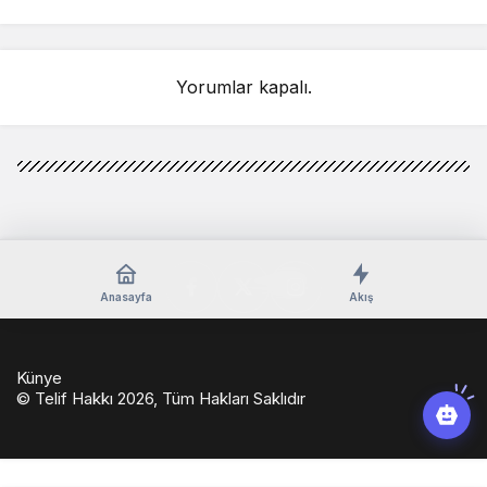
Yorumlar kapalı.
Anasayfa
Akış
Künye
© Telif Hakkı 2026, Tüm Hakları Saklıdır
casino
eseranaokulu.com
tagsylvania.com
eşya
betkolik
teslabahis
depolama
giriş
casinoport
verabet
slot
pashagaming