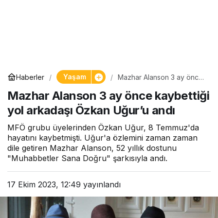
Yaşam
Haberler
Mazhar Alanson 3 ay önce
kaybettiği yol arkadaşı
Mazhar Alanson 3 ay önce kaybettiği
Özkan Uğur’u andı
yol arkadaşı Özkan Uğur’u andı
MFÖ grubu üyelerinden Özkan Uğur, 8 Temmuz'da
hayatını kaybetmişti. Uğur'a özlemini zaman zaman
dile getiren Mazhar Alanson, 52 yıllık dostunu
"Muhabbetler Sana Doğru" şarkısıyla andı.
17 Ekim 2023, 12:49
yayınlandı