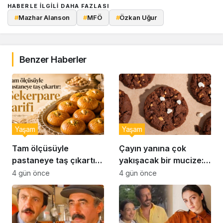
HABERLE ILGILI DAHA FAZLASI
#
Mazhar Alanson
#
MFÖ
#
Özkan Uğur
Benzer Haberler
Yaşam
Yaşam
Tam ölçüsüyle
Çayın yanına çok
pastaneye taş çıkartır:
yakışacak bir mucize:
Şekerpare tarifi
Brownie tadında ıslak
4 gün önce
4 gün önce
kurabiye tarifi…