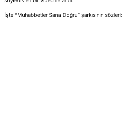
söyledikleri bir video ile andı.
İşte “Muhabbetler Sana Doğru” şarkısının sözleri: