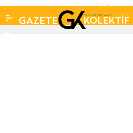
Yüzyüzeyken
0
Paylaş
Konuşuruz’un gitaristi
Can Tunaboylu
sevgilisini darp ettiği
iddialarıyla gündemde!
Soruşturma açıldı