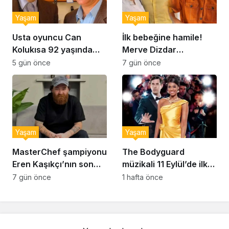
Yaşam
Yaşam
Usta oyuncu Can
İlk bebeğine hamile!
Kolukısa 92 yaşında
Merve Dizdar
hayatını kaybetti
sessizliğini bozdu: ‘İsim
5 gün önce
7 gün önce
bulmak çok zor’
Yaşam
Yaşam
MasterChef şampiyonu
The Bodyguard
Eren Kaşıkçı’nın son
müzikali 11 Eylül’de ilk
anlarındaki kahreden
kez Türkiye’de
7 gün önce
1 hafta önce
detay ortaya çıktı
sahnelenecek