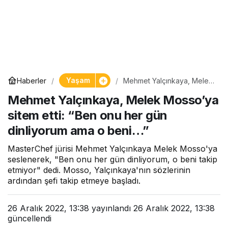
Yaşam
Haberler
Mehmet Yalçınkaya, Melek
Mosso’ya sitem etti: “Ben
Mehmet Yalçınkaya, Melek Mosso’ya
onu her gün dinliyorum
ama o beni…”
sitem etti: “Ben onu her gün
dinliyorum ama o beni…”
MasterChef jürisi Mehmet Yalçınkaya Melek Mosso'ya
seslenerek, "Ben onu her gün dinliyorum, o beni takip
etmiyor" dedi. Mosso, Yalçınkaya'nın sözlerinin
ardından şefi takip etmeye başladı.
26 Aralık 2022, 13:38
yayınlandı
26 Aralık 2022, 13:38
güncellendi