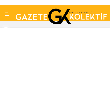
Sefo konserinde kadın
0
Paylaş
hayranının tacizine
uğradı: “Beni elledi,
hakkımı helal
etmiyorum”