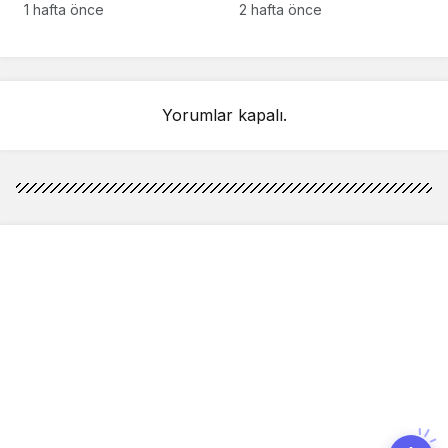
anlarındaki kahreden
kez Türkiye’de
1 hafta önce
2 hafta önce
detay ortaya çıktı
sahnelenecek
Yorumlar kapalı.