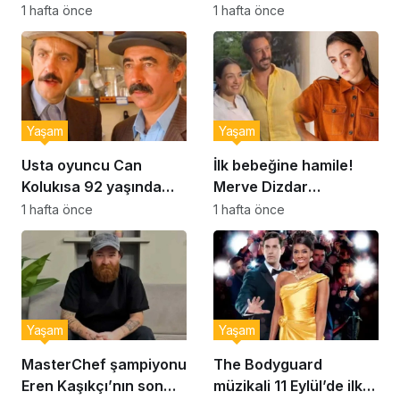
Şekerpare tarifi
Brownie tadında ıslak
1 hafta önce
1 hafta önce
kurabiye tarifi…
Yaşam
Yaşam
Usta oyuncu Can
İlk bebeğine hamile!
Kolukısa 92 yaşında
Merve Dizdar
hayatını kaybetti
sessizliğini bozdu: ‘İsim
1 hafta önce
1 hafta önce
bulmak çok zor’
Yaşam
Yaşam
MasterChef şampiyonu
The Bodyguard
Eren Kaşıkçı’nın son
müzikali 11 Eylül’de ilk