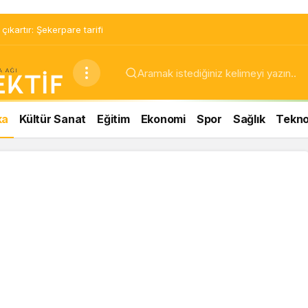
ıkartır: Şekerpare tarifi
ka
Kültür Sanat
Eğitim
Ekonomi
Spor
Sağlık
Teknol