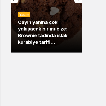
Sistem Modu
Yaşam
Sistem modunu seçin.
Günde
Çayın yanına çok
yakışacak bir mucize:
Mansu
Brownie tadında ıslak
dikka
kurabiye tarifi…
çıkışı