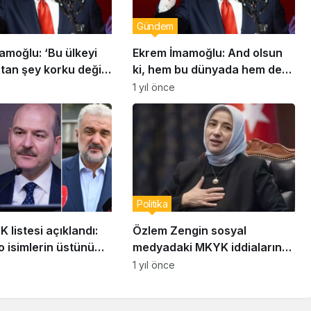
Gündem
amoğlu: ‘Bu ülkeyi
Ekrem İmamoğlu: And olsun
tan şey korku değil;
ki, hem bu dünyada hem de
klı, iradesi ve
mahşerde hesap soracağım
1 yıl önce
’
Politika
listesi açıklandı:
Özlem Zengin sosyal
 isimlerin üstünü
medyadaki MKYK iddialarına
ateş püskürdü: “Tüzüğümüze
1 yıl önce
göre…”