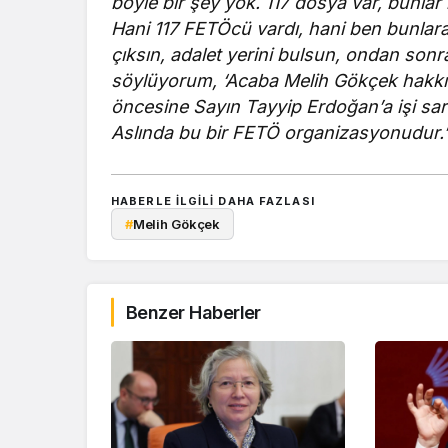
böyle bir şey yok. 117 dosya var, bunlar
Hani 117 FETÖcü vardı, hani ben bunlar
çıksın, adalet yerini bulsun, ondan son
söylüyorum, ‘Acaba Melih Gökçek hakkı
öncesine Sayın Tayyip Erdoğan’a işi sarkı
Aslında bu bir FETÖ organizasyonudur.
HABERLE ILGILI DAHA FAZLASI
#
Melih Gökçek
Benzer Haberler