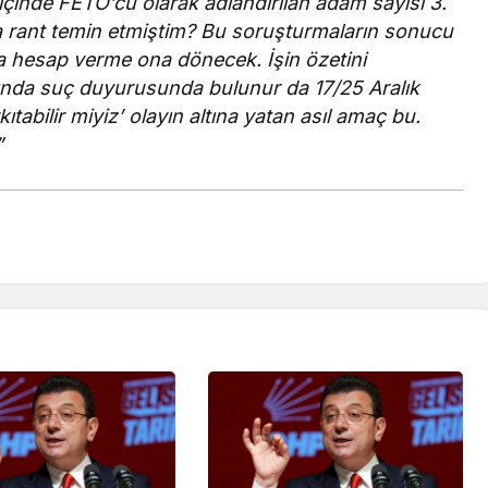
 içinde FETÖ’cü olarak adlandırılan adam sayısı 3.
a rant temin etmiştim? Bu soruşturmaların sonucu
ra hesap verme ona dönecek. İşin özetini
nda suç duyurusunda bulunur da 17/25 Aralık
tabilir miyiz’ olayın altına yatan asıl amaç bu.
”