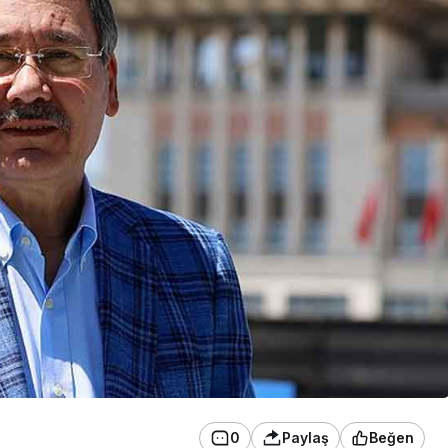
0
Paylaş
Beğen