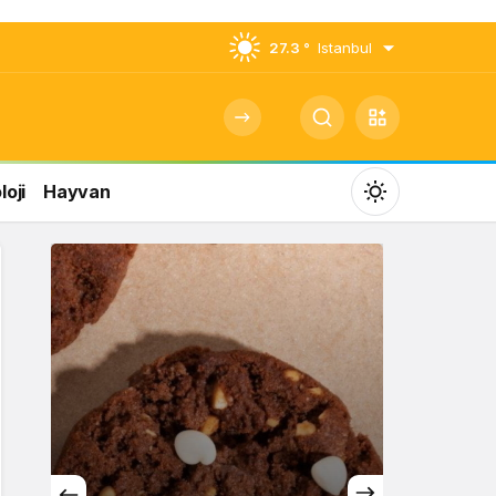
27.3 °
Istanbul
oji
Hayvan
Mod
değiştir
Gündüz Modu
Gündüz modunu seçin.
Gece Modu
Gece modunu seçin.