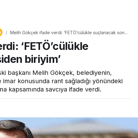
Yaşam
Melih Gökçek ifade verdi: ‘FETÖ’cülükle suçlanacak son
Tam ölçüsüyle
iki kişiden biriyim’
rdi: ‘FETÖ’cülükle
pastaneye taş çıkartır:
Şekerpare tarifi
iden biriyim’
ski başkanı Melih Gökçek, belediyenin,
imar konusunda rant sağladığı yönündeki
rma kapsamında savcıya ifade verdi.