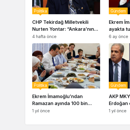
Politika
Gündem
CHP Tekirdağ Milletvekili
Ekrem İm
Nurten Yontar: “Ankara’nın
ayakta tu
Gerçekleri Perdeyle
milletin a
4 hafta önce
6 ay önce
Kapatılamaz”
inancıdır
Politika
Gündem
Ekrem İmamoğlu’ndan
AKP MKYK 
Ramazan ayında 100 bin
Erdoğan o
haneye destek açıklaması
çizdi!
1 yıl önce
1 yıl önce