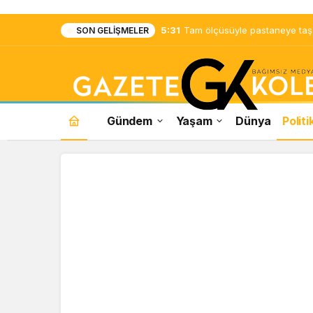
5:31
Tam ölçüsüyle pastaneye taş ç
SON GELIŞMELER
Gündem
Yaşam
Dünya
Politi