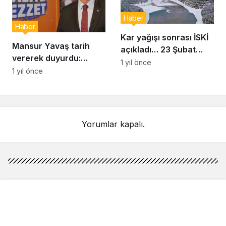
Haber
Haber
Kar yağışı sonrası İSKİ
Mansur Yavaş tarih
açıkladı… 23 Şubat
vererek duyurdu:
İstanbul baraj doluluk
1 yıl önce
Uygun fiyatlı et satışı
1 yıl önce
oranı yüzde kaç?
başlıyor
Yorumlar kapalı.