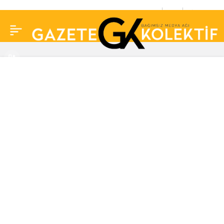
Resmi Gazete’de
0
Paylaş
yayımlandı: Motorlu
Taşıtlar Vergisi’nde
indirim