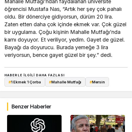
Mahalle Mutfağı’ndan faydalanan üniversite
öğrencisi Mustafa Nas, “Artık her şey çok pahalı
oldu. Bir dönerciye gidiyorsun, dürüm 20 lira.
Zaten etten daha çok içinde ekmek var. Çok güzel
bir uygulama. Çoğu kişinin Mahalle Mutfağı’nda
karnı doyuyor. Et veriliyor, yedim. Gayet de güzel.
Bayağı da doyurucu. Burada yemeğe 3 lira
veriyorsun, bence gayet güzel bir şey.” dedi.
HABERLE ILGILI DAHA FAZLASI
#
1 Ekmek 1 Çorba
#
Mahalle Mutfağı
#
Mersin
Benzer Haberler