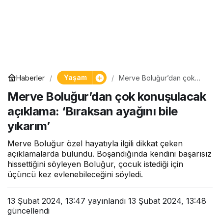
Yaşam
Haberler
Merve Boluğur’dan çok
konuşulacak açıklama:
Merve Boluğur’dan çok konuşulacak
‘Bıraksan ayağını bile
yıkarım’
açıklama: ‘Bıraksan ayağını bile
yıkarım’
Merve Boluğur özel hayatıyla ilgili dikkat çeken
açıklamalarda bulundu. Boşandığında kendini başarısız
hissettiğini söyleyen Boluğur, çocuk istediği için
üçüncü kez evlenebileceğini söyledi.
13 Şubat 2024, 13:47
yayınlandı
13 Şubat 2024, 13:48
güncellendi