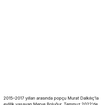
2015–2017 yılları arasında popçu Murat Dalkılıç’la
evlilik yaşayan Merve Boluğur, Temmuz 2022’de