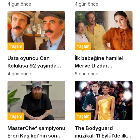
Şekerpare tarifi
Brownie tadında ıslak
4 gün önce
4 gün önce
kurabiye tarifi…
Yaşam
Yaşam
Usta oyuncu Can
İlk bebeğine hamile!
Kolukısa 92 yaşında
Merve Dizdar
hayatını kaybetti
sessizliğini bozdu: ‘İsim
4 gün önce
6 gün önce
bulmak çok zor’
Yaşam
Yaşam
MasterChef şampiyonu
The Bodyguard
Eren Kaşıkçı’nın son
müzikali 11 Eylül’de ilk