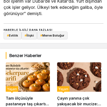
bol işlerim var Dubai’de ve Katar’da. Yurt dışından
çok işler geliyor. Ülkeyi terk edeceğim galiba, öyle
görünüyor” demişti.
HABERLE ILGILI DAHA FAZLASI
#
Evlilik
#
İlişki
#
Merve Boluğur
Benzer Haberler
Yaşam
Yaşam
Tam ölçüsüyle
Çayın yanına çok
pastaneye taş çıkartır:
yakışacak bir mucize: