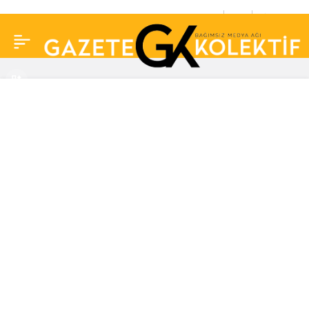
Pucca’nın ev sahibine
0
Paylaş
Tuba Ünsal’dan destek:
‘Evimi mahvetti demek
az kalır’