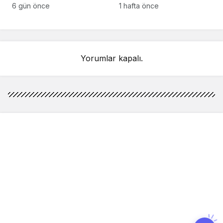
anlarındaki kahreden
kez Türkiye’de
6 gün önce
1 hafta önce
detay ortaya çıktı
sahnelenecek
Yorumlar kapalı.