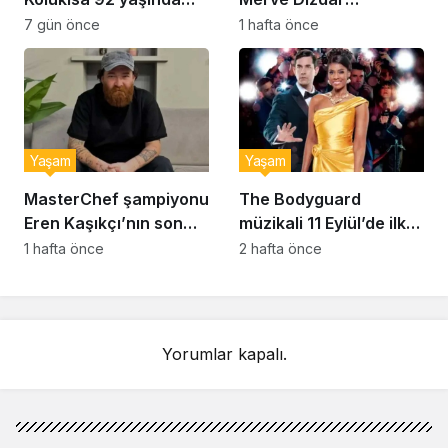
hayatını kaybetti
sessizliğini bozdu: ‘İsim
7 gün önce
1 hafta önce
bulmak çok zor’
Yaşam
Yaşam
MasterChef şampiyonu
The Bodyguard
Eren Kaşıkçı’nın son
müzikali 11 Eylül’de ilk
anlarındaki kahreden
kez Türkiye’de
1 hafta önce
2 hafta önce
detay ortaya çıktı
sahnelenecek
Yorumlar kapalı.