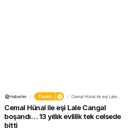
Yaşam
Haberler
Cemal Hünal ile eşi Lale
Cangal boşandı… 13 yıllık
Cemal Hünal ile eşi Lale Cangal
evlilik tek celsede bitti
boşandı… 13 yıllık evlilik tek celsede
bitti