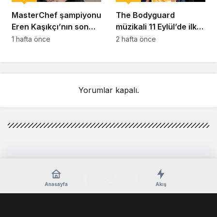
MasterChef şampiyonu
The Bodyguard
Eren Kaşıkçı’nın son
müzikali 11 Eylül’de ilk
anlarındaki kahreden
kez Türkiye’de
1 hafta önce
2 hafta önce
detay ortaya çıktı
sahnelenecek
Yorumlar kapalı.
Anasayfa
Akış