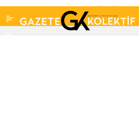
Cemal Hünal ile eşi Lale
0
Paylaş
Cangal boşandı… 13
yıllık evlilik tek celsede
bitti