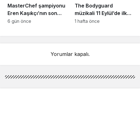
MasterChef şampiyonu
The Bodyguard
Eren Kaşıkçı’nın son
müzikali 11 Eylül’de ilk
anlarındaki kahreden
kez Türkiye’de
6 gün önce
1 hafta önce
detay ortaya çıktı
sahnelenecek
Yorumlar kapalı.