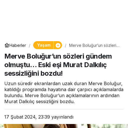
Yaşam
Haberler
Merve Boluğur’un sözleri
gündem olmuştu… Eski eşi
Merve Boluğur’un sözleri gündem
Murat Dalkılıç sessizliğini
bozdu!
olmuştu… Eski eşi Murat Dalkılıç
sessizliğini bozdu!
Uzun süredir ekranlardan uzak duran Merve Boluğur,
katıldığı programda hayatına dair çarpıcı açıklamalarda
bulundu. Merve Boluğur’un açıklamalarının ardından
Murat Dalkılıç sessizliğini bozdu.
17 Şubat 2024, 23:39
yayınlandı