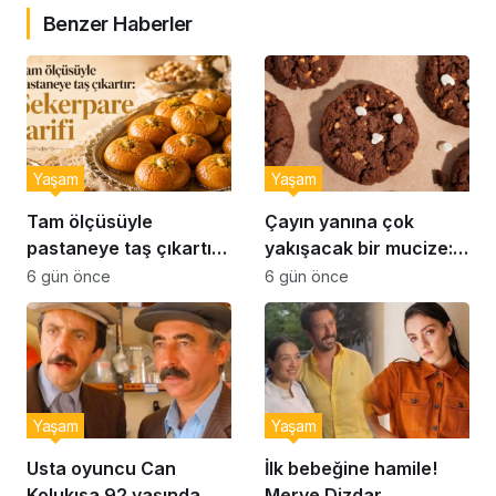
Benzer Haberler
Yaşam
Yaşam
Tam ölçüsüyle
Çayın yanına çok
pastaneye taş çıkartır:
yakışacak bir mucize:
Şekerpare tarifi
Brownie tadında ıslak
6 gün önce
6 gün önce
kurabiye tarifi…
Yaşam
Yaşam
Usta oyuncu Can
İlk bebeğine hamile!
Kolukısa 92 yaşında
Merve Dizdar