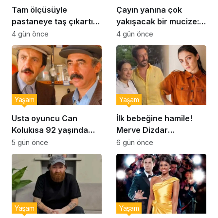
Tam ölçüsüyle
Çayın yanına çok
pastaneye taş çıkartır:
yakışacak bir mucize:
Şekerpare tarifi
Brownie tadında ıslak
4 gün önce
4 gün önce
kurabiye tarifi…
Yaşam
Yaşam
Usta oyuncu Can
İlk bebeğine hamile!
Kolukısa 92 yaşında
Merve Dizdar
hayatını kaybetti
sessizliğini bozdu: ‘İsim
5 gün önce
6 gün önce
bulmak çok zor’
Yaşam
Yaşam