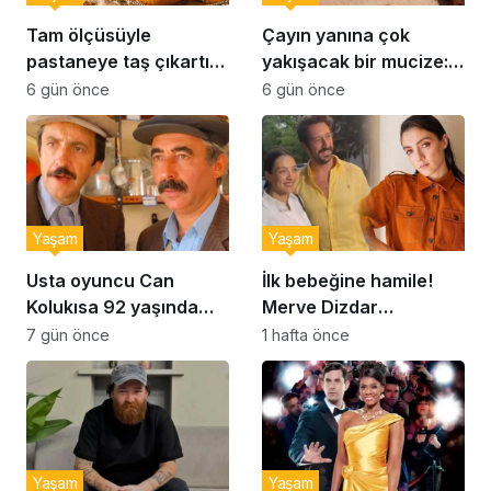
Tam ölçüsüyle
Çayın yanına çok
pastaneye taş çıkartır:
yakışacak bir mucize:
Şekerpare tarifi
Brownie tadında ıslak
6 gün önce
6 gün önce
kurabiye tarifi…
Yaşam
Yaşam
Usta oyuncu Can
İlk bebeğine hamile!
Kolukısa 92 yaşında
Merve Dizdar
hayatını kaybetti
sessizliğini bozdu: ‘İsim
7 gün önce
1 hafta önce
bulmak çok zor’
Yaşam
Yaşam