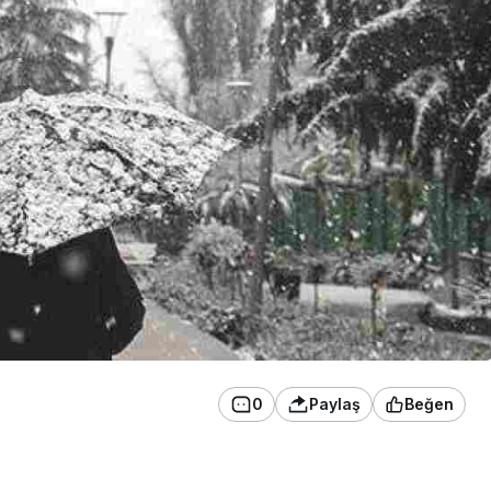
0
Paylaş
Beğen