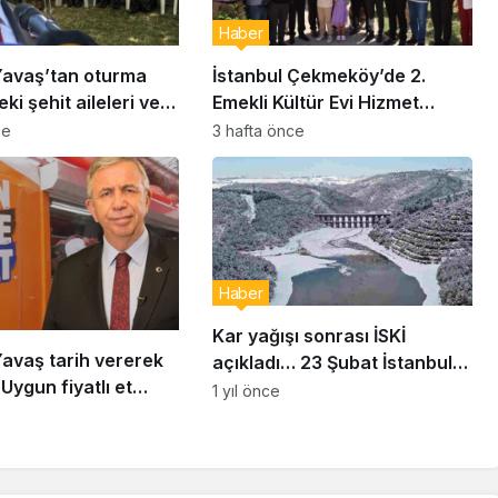
Haber
avaş’tan oturma
İstanbul Çekmeköy’de 2.
ki şehit aileleri ve
Emekli Kültür Evi Hizmet
ziyaret
Vermeye Başladı
ce
3 hafta önce
Haber
Kar yağışı sonrası İSKİ
avaş tarih vererek
açıkladı… 23 Şubat İstanbul
Uygun fiyatlı et
baraj doluluk oranı yüzde
1 yıl önce
lıyor
kaç?