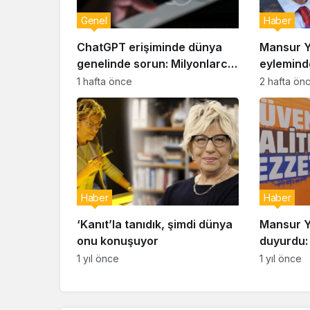
Genel
Haber
ChatGPT erişiminde dünya
Mansur Y
genelinde sorun: Milyonlarca
eyleminde
kullanıcı etkilendi
gazilere 
1 hafta önce
2 hafta ön
Haber
Haber
‘Kanıt’la tanıdık, şimdi dünya
Mansur Y
onu konuşuyor
duyurdu: 
satışı baş
1 yıl önce
1 yıl önce