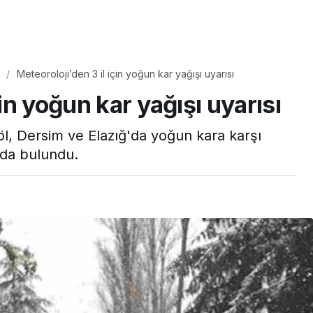
Yaşam
Meteoroloji’den 3 il için yoğun kar yağışı uyarısı
Tam ölçüsüyle
çin yoğun kar yağışı uyarısı
pastaneye taş çıkartır:
Şekerpare tarifi
l, Dersim ve Elazığ'da yoğun kara karşı
ında bulundu.