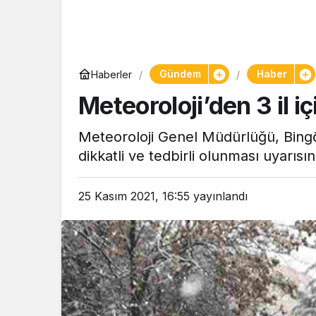
Gündem
Haber
Haberler
Meteoroloji’den 3 il i
Meteoroloji Genel Müdürlüğü, Bingö
dikkatli ve tedbirli olunması uyarıs
25 Kasım 2021, 16:55
yayınlandı