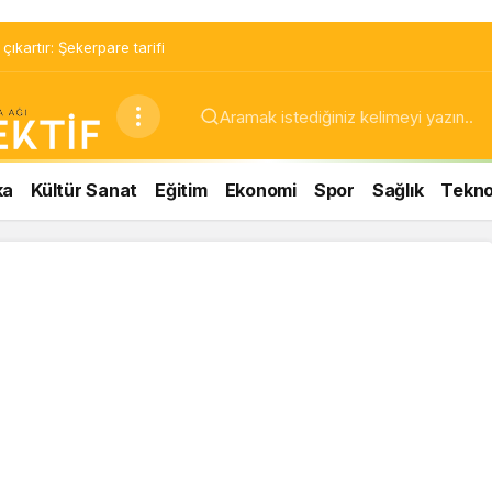
ıkartır: Şekerpare tarifi
ka
Kültür Sanat
Eğitim
Ekonomi
Spor
Sağlık
Teknol