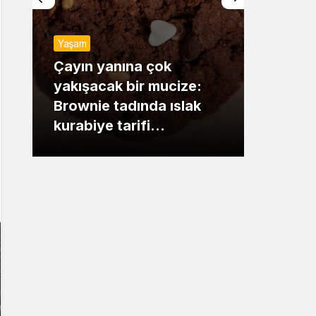
Sistem Modu
Yaşam
Sistem modunu seçin.
Günde
Çayın yanına çok
yakışacak bir mucize:
Mansu
Brownie tadında ıslak
dikka
kurabiye tarifi…
çıkışı