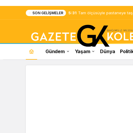
5:31
Tam ölçüsüyle pastaneye taş ç
SON GELIŞMELER
Gündem
Yaşam
Dünya
Politi