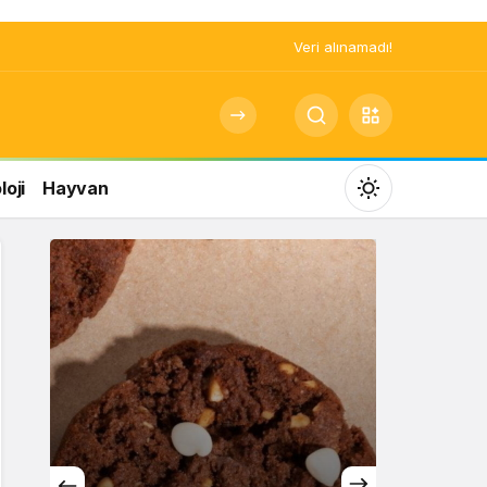
Veri alınamadı!
oji
Hayvan
Mod
değiştir
Gündüz Modu
Gündüz modunu seçin.
Gece Modu
Gece modunu seçin.