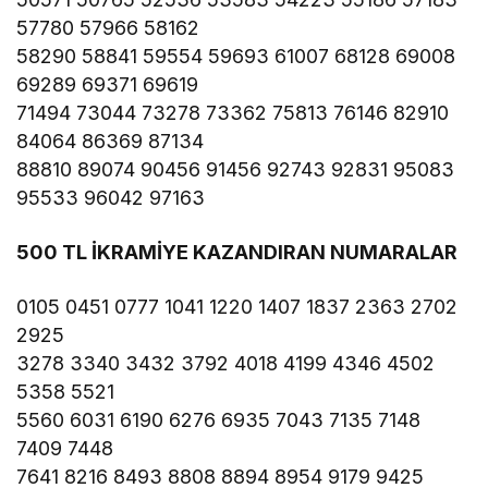
57780 57966 58162
58290 58841 59554 59693 61007 68128 69008
69289 69371 69619
71494 73044 73278 73362 75813 76146 82910
84064 86369 87134
88810 89074 90456 91456 92743 92831 95083
95533 96042 97163
500 TL İKRAMİYE KAZANDIRAN NUMARALAR
0105 0451 0777 1041 1220 1407 1837 2363 2702
2925
3278 3340 3432 3792 4018 4199 4346 4502
5358 5521
5560 6031 6190 6276 6935 7043 7135 7148
7409 7448
7641 8216 8493 8808 8894 8954 9179 9425