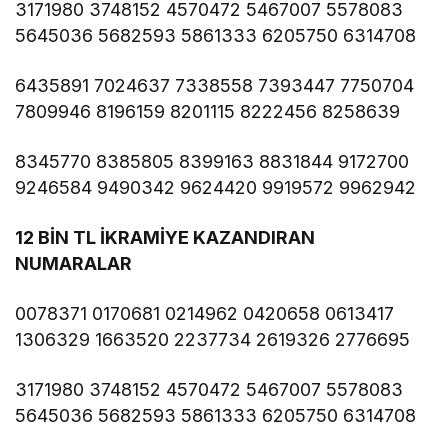
3171980 3748152 4570472 5467007 5578083
5645036 5682593 5861333 6205750 6314708
6435891 7024637 7338558 7393447 7750704
7809946 8196159 8201115 8222456 8258639
8345770 8385805 8399163 8831844 9172700
9246584 9490342 9624420 9919572 9962942
12 BİN TL İKRAMİYE KAZANDIRAN
NUMARALAR
0078371 0170681 0214962 0420658 0613417
1306329 1663520 2237734 2619326 2776695
3171980 3748152 4570472 5467007 5578083
5645036 5682593 5861333 6205750 6314708