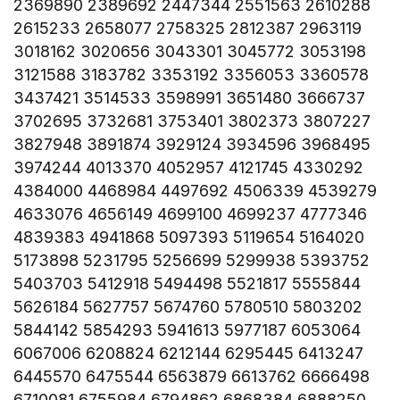
2369890 2389692 2447344 2551563 2610288
2615233 2658077 2758325 2812387 2963119
3018162 3020656 3043301 3045772 3053198
3121588 3183782 3353192 3356053 3360578
3437421 3514533 3598991 3651480 3666737
3702695 3732681 3753401 3802373 3807227
3827948 3891874 3929124 3934596 3968495
3974244 4013370 4052957 4121745 4330292
4384000 4468984 4497692 4506339 4539279
4633076 4656149 4699100 4699237 4777346
4839383 4941868 5097393 5119654 5164020
5173898 5231795 5256699 5299938 5393752
5403703 5412918 5494498 5521817 5555844
5626184 5627757 5674760 5780510 5803202
5844142 5854293 5941613 5977187 6053064
6067006 6208824 6212144 6295445 6413247
6445570 6475544 6563879 6613762 6666498
6710081 6755984 6794862 6868384 6888250