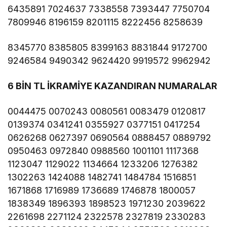
6435891 7024637 7338558 7393447 7750704
7809946 8196159 8201115 8222456 8258639
8345770 8385805 8399163 8831844 9172700
9246584 9490342 9624420 9919572 9962942
6 BİN TL İKRAMİYE KAZANDIRAN NUMARALAR
0044475 0070243 0080561 0083479 0120817
0139374 0341241 0355927 0377151 0417254
0626268 0627397 0690564 0888457 0889792
0950463 0972840 0988560 1001101 1117368
1123047 1129022 1134664 1233206 1276382
1302263 1424088 1482741 1484784 1516851
1671868 1716989 1736689 1746878 1800057
1838349 1896393 1898523 1971230 2039622
2261698 2271124 2322578 2327819 2330283