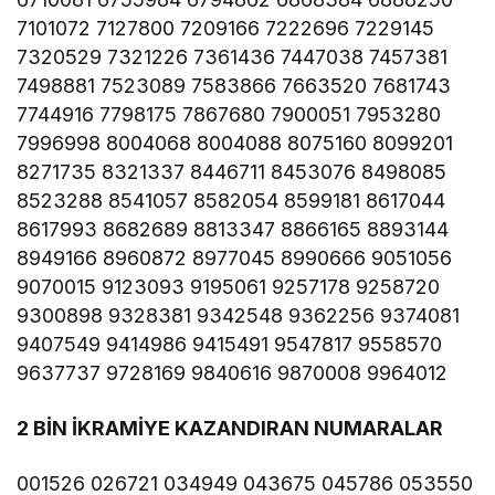
7101072 7127800 7209166 7222696 7229145
7320529 7321226 7361436 7447038 7457381
7498881 7523089 7583866 7663520 7681743
7744916 7798175 7867680 7900051 7953280
7996998 8004068 8004088 8075160 8099201
8271735 8321337 8446711 8453076 8498085
8523288 8541057 8582054 8599181 8617044
8617993 8682689 8813347 8866165 8893144
8949166 8960872 8977045 8990666 9051056
9070015 9123093 9195061 9257178 9258720
9300898 9328381 9342548 9362256 9374081
9407549 9414986 9415491 9547817 9558570
9637737 9728169 9840616 9870008 9964012
2 BİN İKRAMİYE KAZANDIRAN NUMARALAR
001526 026721 034949 043675 045786 053550