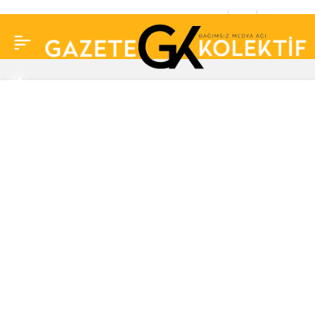
Kılıçdaroğlu’ndan aile
0
Paylaş
fotoğrafı: “Ailemiz,
Türkiye’nin ailelerine
çok güzel bir yıl diler”