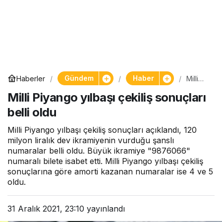
Gündem
Haber
Haberler
Milli
Piyang
Milli Piyango yılbaşı çekiliş sonuçları
o
yılbaşı
belli oldu
çekiliş
sonuçl
arı belli
Milli Piyango yılbaşı çekiliş sonuçları açıklandı, 120
oldu
milyon liralık dev ikramiyenin vurduğu şanslı
numaralar belli oldu. Büyük ikramiye "9876066"
numaralı bilete isabet etti. Milli Piyango yılbaşı çekiliş
sonuçlarına göre amorti kazanan numaralar ise 4 ve 5
oldu.
31 Aralık 2021, 23:10
yayınlandı