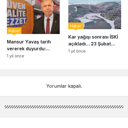
Haber
Haber
Kar yağışı sonrası İSKİ
Mansur Yavaş tarih
açıkladı… 23 Şubat
vererek duyurdu:
İstanbul baraj doluluk
1 yıl önce
Uygun fiyatlı et satışı
1 yıl önce
oranı yüzde kaç?
başlıyor
Yorumlar kapalı.