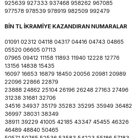
925639 927333 937468 958262 967085
977578 978539 978919 982509 992479
BİN TL İKRAMİYE KAZANDIRAN NUMARALAR
01091 02312 04118 04317 04416 04743 04865
05520 06605 07113
07965 09412 11158 11893 11940 12228 12776
13156 14838 15435
16097 16653 16879 18450 20056 20981 20989
22096 22866 22879
23888 24862 25104 26196 26248 27163 27496
31238 31681 32706
34516 34937 35179 35283 35295 35949 36482
36997 38031 38349
38911 39229 41005 42185 43347 45455 46326
46489 48840 50465
50571 50765 52536 53583 54223 55186 57183