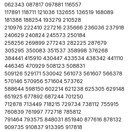
062343 087817 097881 116557
117891 118711 121036 132655 136519 168089
181388 188254 193279 210528
210976 222410 227216 235666 236036 237918
240629 240824 245573 250184
258256 269899 277243 282225 287679
305295 350083 351537 358998 376268
384441 415910 430447 433534 438342 441110
446345 470929 508123 508831
509126 529171 530042 561073 561607 566378
570146 570956 571604 573762
588644 598150 602214 621238 625305 629148
651925 677892 687244 701250
712878 713449 718215 729734 738112 755915
760839 761997 772718 785812
791464 793575 848031 851940 877616 878132
909735 910837 913395 917818