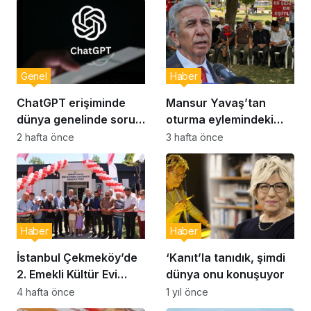
Genel
Haber
ChatGPT erişiminde
Mansur Yavaş’tan
dünya genelinde sorun:
oturma eylemindeki
Milyonlarca kullanıcı
şehit aileleri ve
2 hafta önce
3 hafta önce
etkilendi
gazilere ziyaret
Haber
Haber
İstanbul Çekmeköy’de
‘Kanıt’la tanıdık, şimdi
2. Emekli Kültür Evi
dünya onu konuşuyor
Hizmet Vermeye
4 hafta önce
1 yıl önce
Başladı