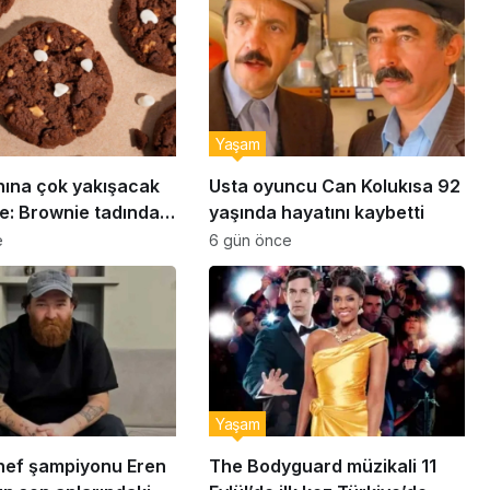
Yaşam
nına çok yakışacak
Usta oyuncu Can Kolukısa 92
e: Brownie tadında
yaşında hayatını kaybetti
abiye tarifi…
e
6 gün önce
Yaşam
ef şampiyonu Eren
The Bodyguard müzikali 11