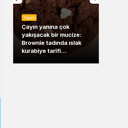
Sistem Modu
Yaşam
Sistem modunu seçin.
Günde
Çayın yanına çok
yakışacak bir mucize:
Mansu
Brownie tadında ıslak
dikka
kurabiye tarifi…
çıkışı