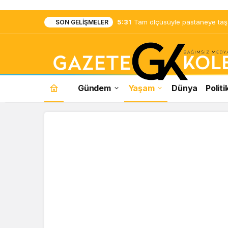
5:31
Tam ölçüsüyle pastaneye taş ç
SON GELIŞMELER
Gündem
Yaşam
Dünya
Politi