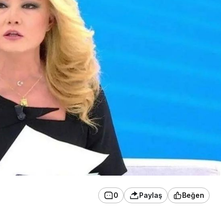
0
Paylaş
Beğen