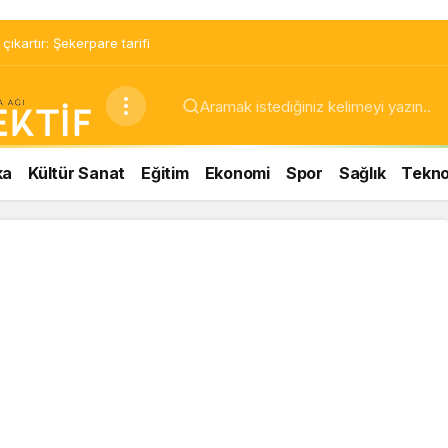
ıkartır: Şekerpare tarifi
ka
Kültür Sanat
Eğitim
Ekonomi
Spor
Sağlık
Teknol