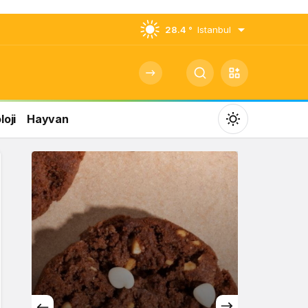
28.4 °
Istanbul
oji
Hayvan
Mod
değiştir
Gündüz Modu
Gündüz modunu seçin.
Gece Modu
Gece modunu seçin.