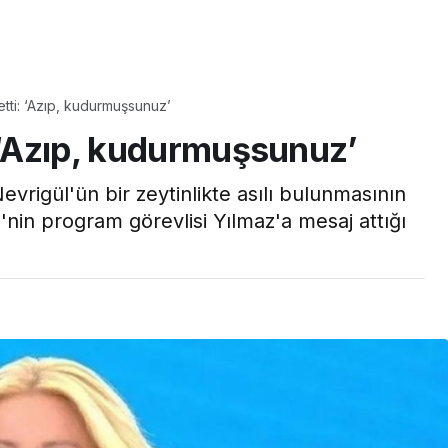
Yaşam
etti: ‘Azıp, kudurmuşsunuz’
Tam ölçüsüyle
: ‘Azıp, kudurmuşsunuz’
pastaneye taş çıkartır:
Şekerpare tarifi
vrigül'ün bir zeytinlikte asılı bulunmasının
nin program görevlisi Yılmaz'a mesaj attığı