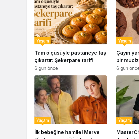
Yaşam
Yaşam
Tam ölçüsüyle pastaneye taş
Çayın ya
çıkartır: Şekerpare tarifi
bir muciz
ıslak kur
6 gün önce
6 gün önc
Yaşam
Yaşam
İlk bebeğine hamile! Merve
MasterCh