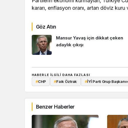
Partilerin ekonomi kurmayları, Türkiye 
kararı, enflasyon oranı, artan döviz kuru v
Göz Atın
Mansur Yavaş için dikkat çeken
adaylık çıkışı
HABERLE ILGILI DAHA FAZLASI
#
CHP
#
Faik Öztrak
#
İYİ Parti Grup Başkanv
Benzer Haberler