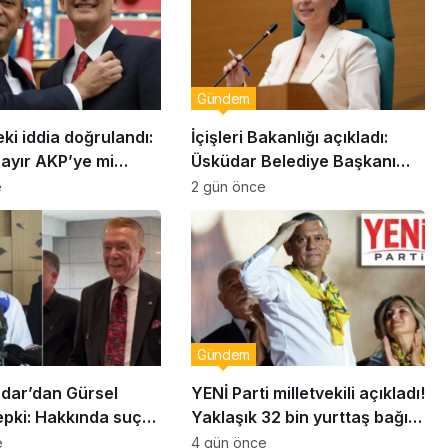
Gündem
eki iddia doğrulandı:
İçişleri Bakanlığı açıkladı:
bayır AKP’ye mi
Üsküdar Belediye Başkanı
Sinem Dedetaş görevden
e
2 gün önce
uzaklaştırıldı
Gündem
dar’dan Gürsel
YENİ Parti milletvekili açıkladı!
epki: Hakkında suç
Yaklaşık 32 bin yurttaş bağış
unda bulunacağım
yaptı: Ne kadar toplandı?
e
4 gün önce