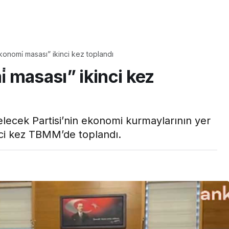
Yaşam
Çayın yanına çok
onomi̇ masası” ikinci kez toplandı
üyle
yakışacak bir mucize:
 masası” ikinci kez
aş çıkartır:
Brownie tadında ıslak
arifi
kurabiye tarifi…
elecek Partisi’nin ekonomi kurmaylarının yer
nci kez TBMM’de toplandı.