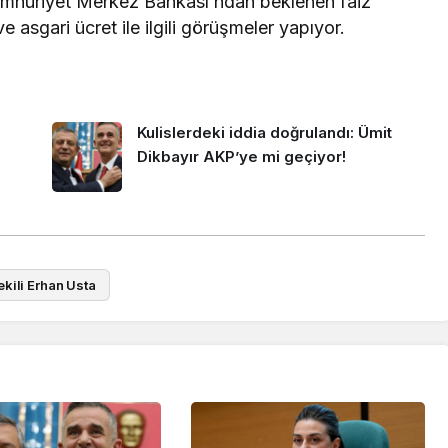
Cumhuriyet Merkez Bankası’ndan beklenen faiz
e asgari ücret ile ilgili görüşmeler yapıyor.
Kulislerdeki iddia doğrulandı: Ümit
Dikbayır AKP’ye mi geçiyor!
ekili Erhan Usta