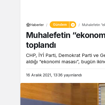
Yaşam
Gündem
Haberler
Muhalefetin “ek
Tam ölçüs
Muhalefetin “ekonomi̇
pastaneye t
Şekerpare t
toplandı
CHP, İYİ Parti, Demokrat Parti ve G
aldığı “ekonomi masası”, bugün iki
16 Aralık 2021, 13:36
yayınlandı