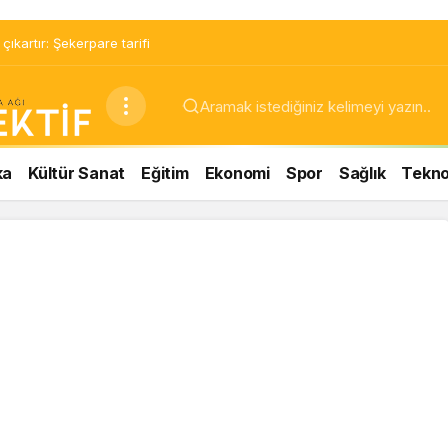
ıkartır: Şekerpare tarifi
ka
Kültür Sanat
Eğitim
Ekonomi
Spor
Sağlık
Teknol