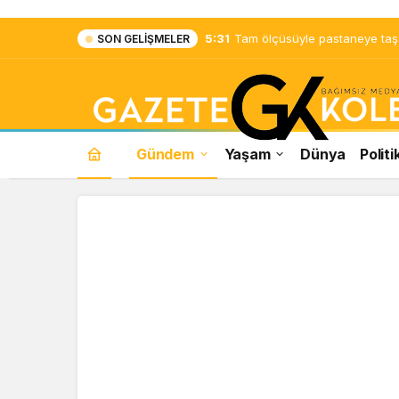
5:31
Tam ölçüsüyle pastaneye taş ç
SON GELIŞMELER
Gündem
Yaşam
Dünya
Politi