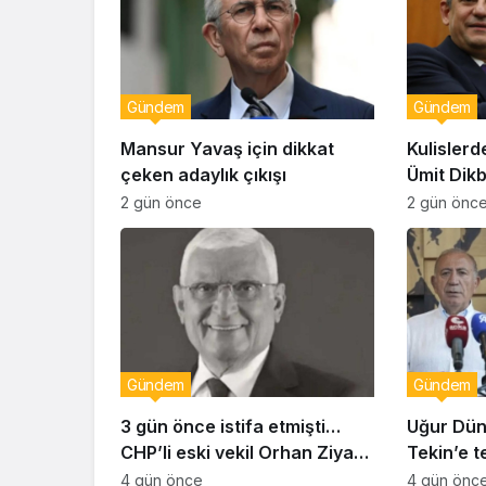
Gündem
Gündem
Mansur Yavaş için dikkat
Kulislerd
çeken adaylık çıkışı
Ümit Dik
geçiyor!
2 gün önce
2 gün önc
Gündem
Gündem
3 gün önce istifa etmişti…
Uğur Dün
CHP’li eski vekil Orhan Ziya
Tekin’e t
Diren hayatını kaybetti!
duyurus
4 gün önce
4 gün önc