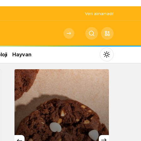
Veri alınamadı!
oji
Hayvan
Mod
değiştir
Gündüz Modu
Gündüz modunu seçin.
Gece Modu
Gece modunu seçin.