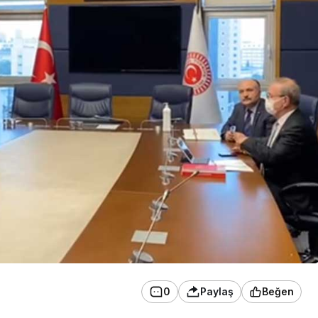
0
Paylaş
Beğen