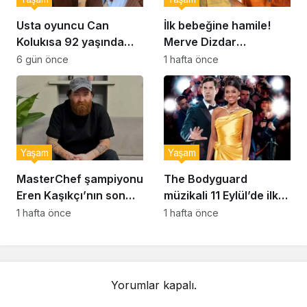
Usta oyuncu Can
İlk bebeğine hamile!
Kolukısa 92 yaşında
Merve Dizdar
hayatını kaybetti
sessizliğini bozdu: ‘İsim
6 gün önce
1 hafta önce
bulmak çok zor’
Yaşam
Yaşam
MasterChef şampiyonu
The Bodyguard
Eren Kaşıkçı’nın son
müzikali 11 Eylül’de ilk
anlarındaki kahreden
kez Türkiye’de
1 hafta önce
1 hafta önce
detay ortaya çıktı
sahnelenecek
Yorumlar kapalı.