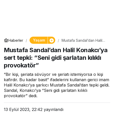
Yaşam
Haberler
Mustafa Sandal’dan Halil
Konakcı’ya sert tepki: “Seni
Mustafa Sandal’dan Halil Konakcı’ya
gidi şarlatan kılıklı
provokatör”
sert tepki: “Seni gidi şarlatan kılıklı
provokatör”
“Bir kişi, şeriata sövüyor ve şeriatı istemiyorsa o kişi
kafirdir. Bu kadar basit” ifadelerini kullanan gerici imam
Halil Konakcı‘ya şarkıcı Mustafa Sandal’dan tepki geldi.
Sandal, Konakcı’ya “Seni gidi şarlatan kılıklı
provokatör” dedi.
13 Eylül 2023, 22:42
yayınlandı