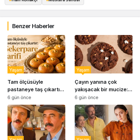
Benzer Haberler
Yaşam
Yaşam
Tam ölçüsüyle
Çayın yanına çok
pastaneye taş çıkartır:
yakışacak bir mucize:
Şekerpare tarifi
Brownie tadında ıslak
6 gün önce
6 gün önce
kurabiye tarifi…
Yaşam
Yaşam