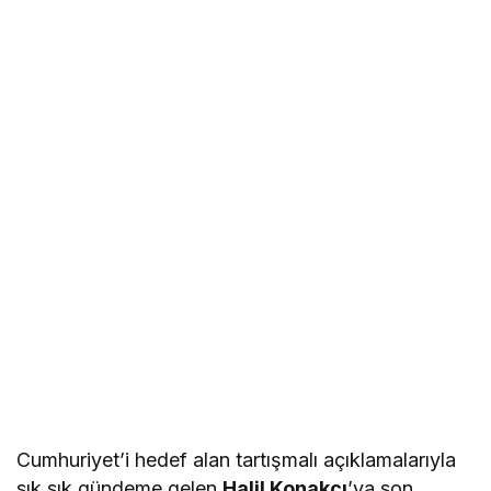
Cumhuriyet’i hedef alan tartışmalı açıklamalarıyla
sık sık gündeme gelen
Halil Konakcı
’ya son