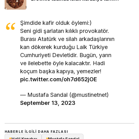
Şimdide kafir olduk öylemi:)
Seni gidi şarlatan kılıklı provokatör.
Burası Atatürk ve silah arkadaşlarının
kan dökerek kurduğu Laik Türkiye
Cumhuriyeti Devletidir. Bugün, yarın
ve ilelebette öyle kalacaktır. Hadi
koçum başka kapıya, yemezler!
pic.twitter.com/oh7d652jOE
— Mustafa Sandal (@mustinetnet)
September 13, 2023
HABERLE ILGILI DAHA FAZLASI
#
Halil Konakçı
#
Mustafa Sandal