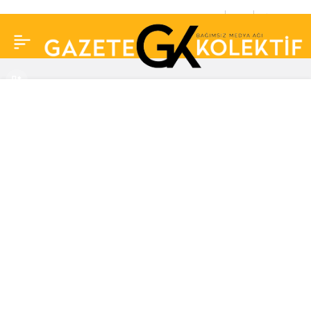
Efsane filminin setinde
0
Paylaş
yangın çıktı!