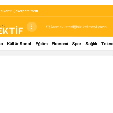
ıkartır: Şekerpare tarifi
ka
Kültür Sanat
Eğitim
Ekonomi
Spor
Sağlık
Teknol