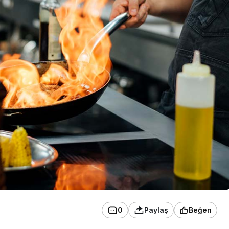
0
Paylaş
Beğen