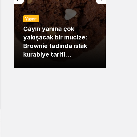
Sistem Modu
Yaşam
Sistem modunu seçin.
Günde
Çayın yanına çok
yakışacak bir mucize:
Mansu
Brownie tadında ıslak
dikka
kurabiye tarifi…
çıkışı