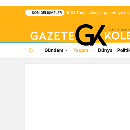
5:31
Tam ölçüsüyle pastaneye taş ç
SON GELIŞMELER
Gündem
Yaşam
Dünya
Politi