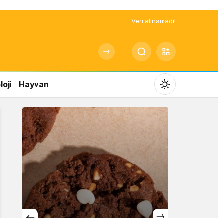
Veri alınamadı!
oji
Hayvan
Mod
değiştir
Gündüz Modu
Gündüz modunu seçin.
Gece Modu
Gece modunu seçin.