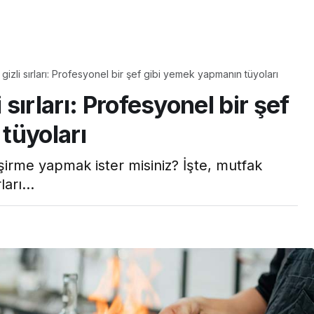
Yaşam
 gizli sırları: Profesyonel bir şef gibi yemek yapmanın tüyoları
Tam ölçüsüyle
 sırları: Profesyonel bir şef
pastaneye taş çıkartır:
Şekerpare tarifi
tüyoları
şirme yapmak ister misiniz? İşte, mutfak
ları...